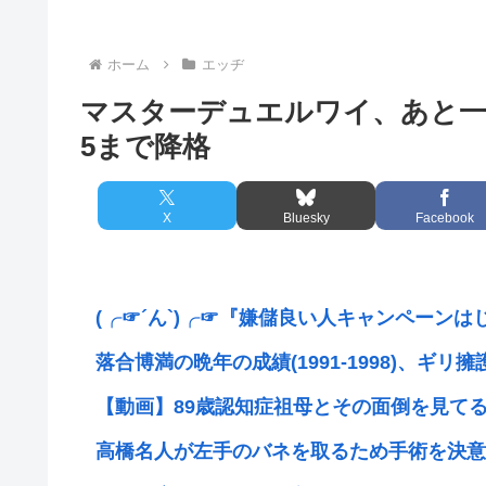
ホーム
エッヂ
マスターデュエルワイ、あと一
5まで降格
X
Bluesky
Facebook
(╭☞´ん`)╭☞『嫌儲良い人キャンペーンは
落合博満の晩年の成績(1991-1998)、ギリ擁護
【動画】89歳認知症祖母とその面倒を見てる3
高橋名人が左手のバネを取るため手術を決意