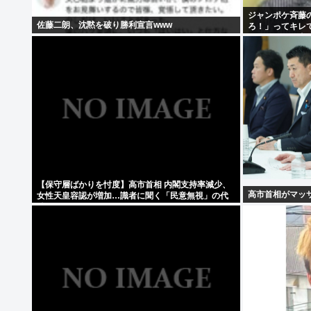
ジャンポケ斉藤
佐藤二朗、沈黙を破り勝利宣言www
ろ！」ってキレ
い人とそんな事
【保守層ばかりを忖度】高市首相 内閣支持率減少、
高市首相がマッ
女性天皇容認が増加…識者に聞く「民意無視」の代
償