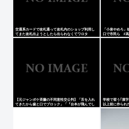
交通系カードで改札通って改札内のショップ利用し
「小泉やめろ」
てまた改札出ようとしたら出られなくてワロタ
口で市民ら #
ースdeプロテス
【元ジャンポケ斉藤の不同意性交公判】「舌を入れ
学校で習う｢漢字
てきたから歯と口でブロック」「『台本が飛んでし
以上前に作られ
まうからやめてください』と拒絶」被害女性は断固
ワケ
として「不同意」主張