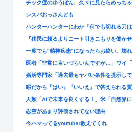
チック症のゆうぽん、久々に見たらめっちゃ
レスバおっさんども
ハンターハンターにわか「何でも切れる刀は具
『移民に頼るよりニート引きこもりを働かせれば
一度でも"精神疾患"になったらお終い。壊れた
医者「非常に言いづらいんですが…」ワイ「
婚活専門家「過去最もヤバい条件を提示してき
暇だから『はい』『いいえ』で答えられる質問
人類「AIで未来を良くする！」米「自然界に存
忍空があまり評価されてない理由
今ハマってるyoutuber教えてくれ