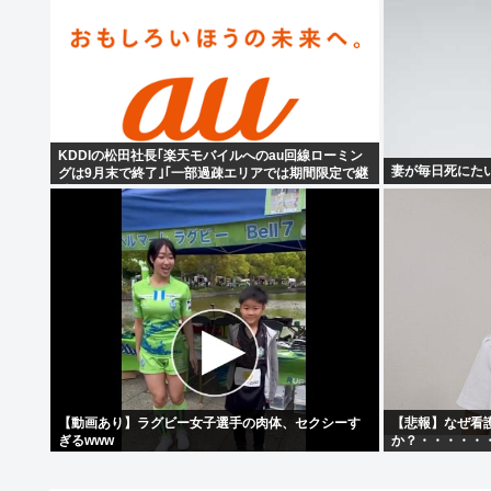
KDDIの松田社長｢楽天モバイルへのau回線ローミン
妻が毎日死にた
グは9月末で終了｣｢一部過疎エリアでは期間限定で継
続｣
【動画あり】ラグビー女子選手の肉体、セクシーす
【悲報】なぜ看
ぎるwww
か？・・・・・