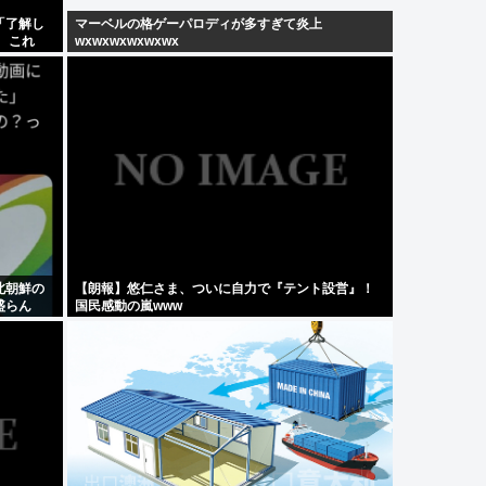
「了解し
マーベルの格ゲーパロディが多すぎて炎上
 これ
wxwxwxwxwxwx
北朝鮮の
【朗報】悠仁さま、ついに自力で『テント設営』！
盛らん
国民感動の嵐www