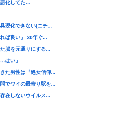
悪化してた…
現化できない(ニチ...
良い』 30年ぐ...
脳を元通りにする...
…はい」
た男性は『処女信仰...
でワイの最寄り駅を...
在しないウイルス...