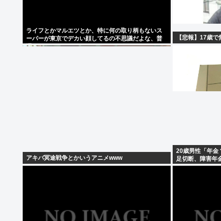
ライフとかマルエツとか、特に何の取り柄もないス
【悲報】17歳で
ーパーが東京でデカい顔してるの不思議だよな、普
通OK行くだろ
20歳男性「年
アキバ冥途戦争とかいうアニメwww
足切断、障害年