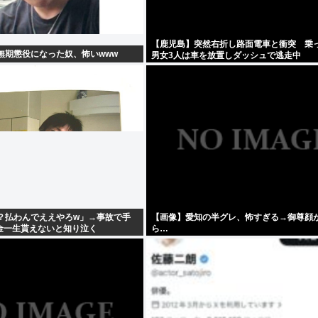
【鹿児島】突然右折し路面電車と衝突 乗
無期懲役になった奴、怖いwww
男女3人は車を放置しダッシュで逃走中
金？払わんでええやろw」→事故で手
【画像】愛知の半グレ、怖すぎる→御尊顔
金一生貰えないと知り泣く
ら…