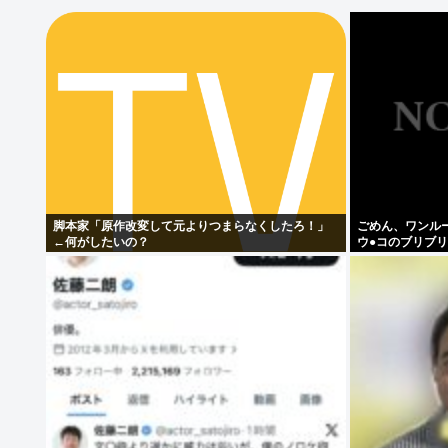
脚本家「原作改変して元よりつまらなくしたろ！」
ごめん、ワンル
←何がしたいの？
ウ●コのブリブ