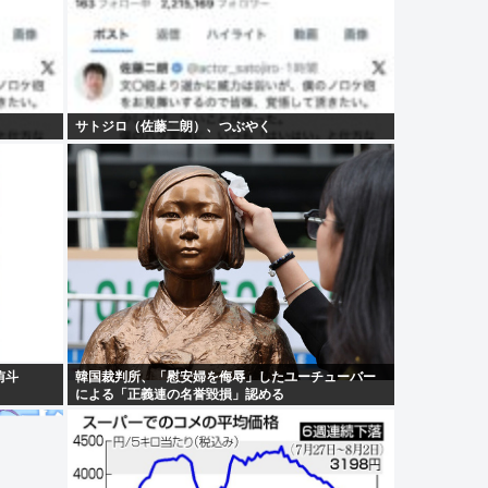
サトジロ（佐藤二朗）、つぶやく
侑斗
韓国裁判所、「慰安婦を侮辱」したユーチューバー
による「正義連の名誉毀損」認める