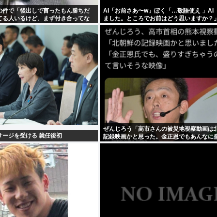
の件で「後出しで言ったもん勝ちだ
AI「お前さあ〜w」ぼく「…敬語使え 」AI
てる人いるけど、まず付き合ってな
ました。ところでお前はどう思いますか？」
しなきゃいいのでは？
ぜんじろう「高市さんの被災地視察動画は
サージを受ける 就任後初
記録映画かと思った。金正恩でもあんなに
ぞ」