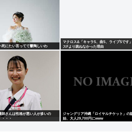
マクロスΔ「キャラS、曲S、ライブSです
い死にたい言ってて鬱陶しいわ
スFより跳ねなかった理由
護師さんは性格が悪い人が多いの
ジャングリア沖縄「ロイヤルチケット」の
・・・・
始、大人29,700円にwww