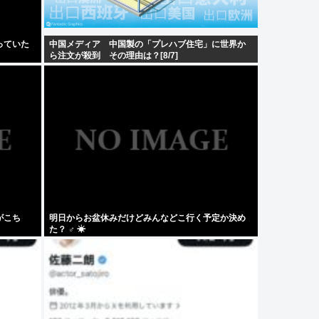
っていた
中国メディア 中国製の「プレハブ住宅」に世界か
ら注文が殺到 その理由は？[8/7]
がこち
明日からお盆休みだけどみんなどこ行く予定か決め
た？ ‍♂ ☀