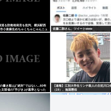
核巡る防衛相発言を批判、横浜駅西
佐藤二朗さん、ツイートwww
高市小泉麻生めちゃくちゃじゃんニュ
ト
の書き順｣は"絶対"ではない…60年
【速報】江別大学生リンチ殺人の主犯川口
た文部省の｢手びき｣が基準となった
（19）、無期懲役