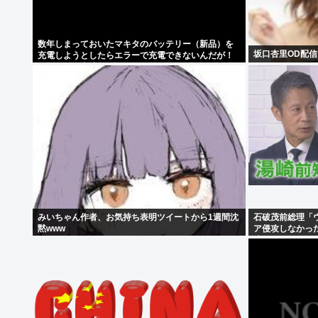
数年しまっておいたマキタのバッテリー（新品）を
坂口杏里OD配信
充電しようとしたらエラーで充電できないんだが！
復活させる方法教えろ
みいちゃん作者、お気持ち表明ツイートから1週間沈
石破茂前総理「
黙www
ア侵攻しなかった
障”