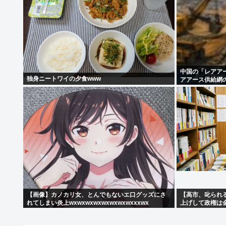
中国の「レアア
独身ニートワイの夕食www
アアース供給網
【画像】カノカリ女、とんでもないエ口グッズにさ
【高市、叱られ
れてしまい炎上wxwxwxwxwxwxwxwxxxwx
上げして政権は