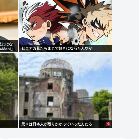
皇にはな
ヒロアカ見たらまじで好きになったんやが
wManじ
元々は日本人が殴りかかっていったんだろ…