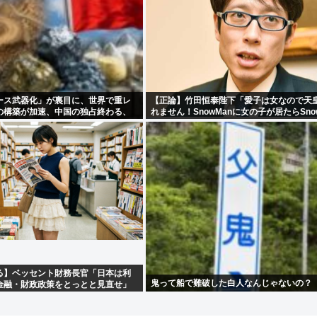
ース武器化」が裏目に、世界で重レ
【正論】竹田恒泰陛下「愛子は女なので天
の構築が加速、中国の独占終わる、
れません！SnowManに女の子が居たらSno
ゃないでしょ？」
る】ベッセント財務長官「日本は利
鬼って船で難破した白人なんじゃないの？
金融・財政政策をとっとと見直せ」