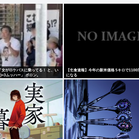
「女がロケバスに乗ってる！ と、い
【乞食速報】今年の新米価格 5キロで110
∀ﾟ)=3ムッハー」 ボロン。
になる