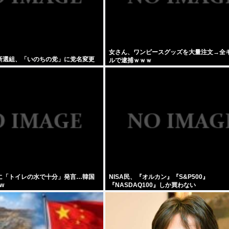
女さん、ワンピースグッズを大量注文→全
新選組、「いのちの党」に党名変更
ルで逮捕ｗｗｗ
に「トイレの水で十分」発言…韓国
NISA民、『オルカン』『S&P500』
w
『NASDAQ100』しか買わない