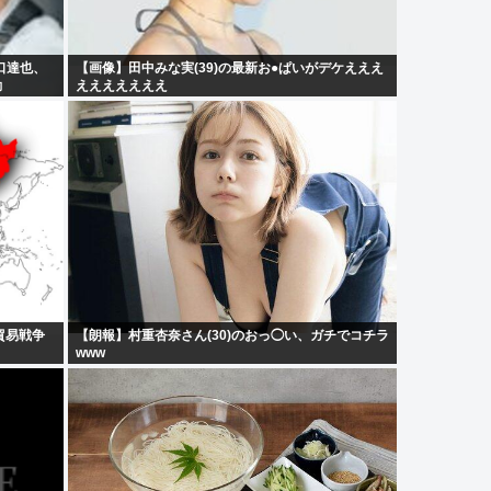
口達也、
【画像】田中みな実(39)の最新お●ぱいがデケえええ
動
えええええええ
貿易戦争
【朗報】村重杏奈さん(30)のおっ◯い、ガチでコチラ
www