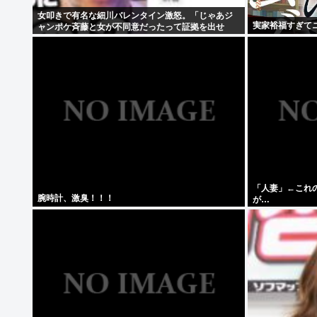
女叩きで有名な細川バレンタイン激怒。「じゃあジ
実家裕福すぎて
ャンポケ斉藤と女が不同意だったって証拠を出せ
よ！！！」
「人妻」←これ
腕時計、激臭！！！
が…