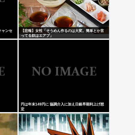
キャンセ
【悲報】女性「そうめん作るのは大変。簡単とか言
ってる奴はエアプ」
円は年末149円に 協調介入に加え日銀早期利上げ想
定