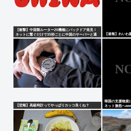
【衝撃】中国製ルーター20機種にバックドア発見！
【速報】れいわ
ネットに繋ぐだけで35秒ごとに中国のサーバーと通
信
韓国の支援物資
【悲報】高級時計ってやっぱりカッコ良くね？
ネット激怒へww