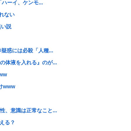
ハーイ、ケンモ...
しれない
無い説
疑惑には必殺「人種...
体液を入れる』のが...
ww
けwww
、意識は正常なこと...
答える？