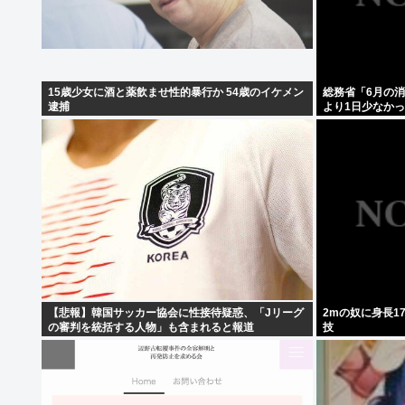
15歳少女に酒と薬飲ませ性的暴行か 54歳のイケメン
総務省「6月の
逮捕
より1日少なか
【悲報】韓国サッカー協会に性接待疑惑、「Jリーグ
2mの奴に身長1
の審判を統括する人物」も含まれると報道
技