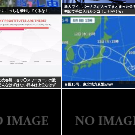
新人ワイ「ボーナスが入ってまとまった金
中にこっちを撮影してくるな！」
初めて手に入れたンゴ！…せや！w」
の売春婦（セッ◯スワーカー）の数
台風15号、東北地方直撃www
そんなはずはない日本は上位なはず