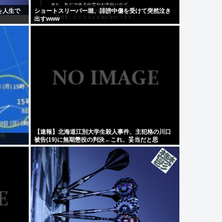
を人生で
ショートスリーパー堀、誹謗中傷を受けて突然泣き
出すwww
【速報】北海道江別大学生殺人事件、主犯格の川口
被告(19)に無期懲役の判決←これ、妥当だと思
う？？？？？？