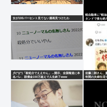
軽自動車に”軽油
女が100パーセント見てない漫画見つけたわ
タンドで後を絶
彡(^)(^)「殺処分でええやん」→開示、全国報道に本
佐藤二朗さん、
名バレ、賠償金100万超えで人生終了www
年間の夫婦生活