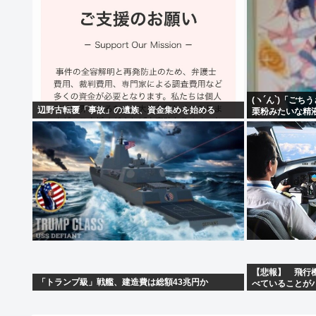
(ヽ´ん`)「ご
辺野古転覆「事故」の遺族、資金集めを始める
栗粉みたいな精
【悲報】 飛行
「トランプ級」戦艦、建造費は総額43兆円か
べていることが