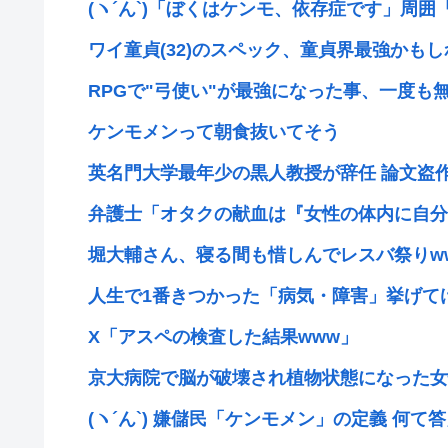
(ヽ´ん`)「ぼくはケンモ、依存症です」周囲「
ワイ童貞(32)のスペック、童貞界最強かも
RPGで"弓使い"が最強になった事、一度も
ケンモメンって朝食抜いてそう
英名門大学最年少の黒人教授が辞任 論文盗作
弁護士「オタクの献血は『女性の体内に自分の
堀大輔さん、寝る間も惜しんでレスバ祭りw
人生で1番きつかった「病気・障害」挙げて
X「アスペの検査した結果www」
京大病院で脳が破壊され植物状態になった女性
(ヽ´ん`) 嫌儲民「ケンモメン」の定義 何て