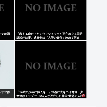
までは国
「救える命だった」ウィシュマさん死亡めぐる国賠
訴訟が結審、遺族側は「入管の責任」改めて訴え
ンオフ作
「14歳の少年に挿入を…」性器に火をつけ脅迫、少
女達はモップで…657人が死亡した韓国“最悪の人権
侵害”のおぞましすぎる実態