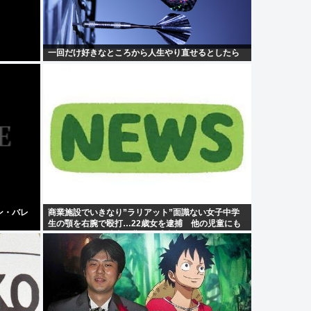
一回だけ好きなところから人生やり直せるとしたら
ン・バレ
商業施設でいきなり”ラリアット”面識ない女子中学
生の顎を右腕で殴打…22歳女を逮捕 他の児童にも
暴行か、余罪を捜査 北海道千歳市