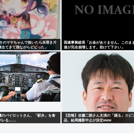
ちうさのマヤちゃんで抜いたら水溶き片
国連事務総長「お金がありません。このま
液出てきて我ながらビビった」
連が完全崩壊します。助けて下さい」
機のパイロットさん、「駅弁」を食
【悲報】佐藤二朗さん主演の「踊る」スピ
バレる……
品、結局撮影中止が決定www