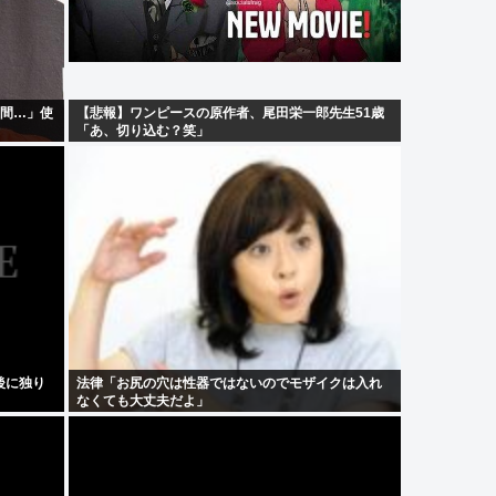
週間…」使
【悲報】ワンピースの原作者、尾田栄一郎先生51歳
「あ、切り込む？笑」
後に独り
法律「お尻の穴は性器ではないのでモザイクは入れ
なくても大丈夫だよ」