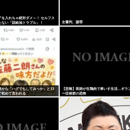
”を入れちゃ絶対ダメ～！ セルフス
女審判、謝罪
たない「誤給油トラブル」！
妻から「ハグでもしてみっか」と33
【悲報】医師が生鶏肉で車いす生活…ギラ
で初めて言われる
ー症候群の恐怖