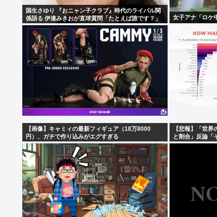
国生さゆり 『おニャン子クラブ』時代のライバル関
女子アナ「ロケ
係語る 伊達みきおが直球質問「たとえば誰です？」
【画像】キャミィの最新フィギュア（18万8000
【悲報】「世界
円）、ガチで作り込みがエグすぎる
と割合」反論「
だ」←これ