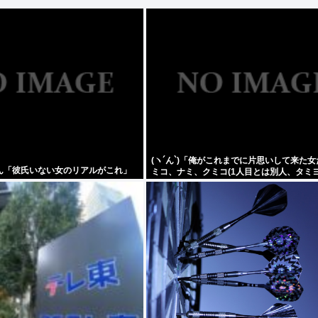
(ヽ´ん`)「俺がこれまでに片思いして来た
ん「彼氏いない女のリアルがこれ」
ミコ、ナミ、クミコ(1人目とは別人、タミ
リ、ユカリ…」