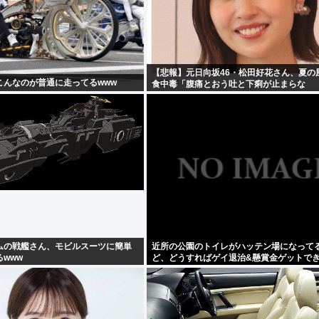
【悲報】元日向坂46・松田好花さん、夏の
こんなのが普通に走ってるwww
食中毒「腹痛とおう吐と下痢が止まらな
い」・・・・・・・・・
ムの戦艦さん、モビルスーツに簡単
近所の公園のトイレがハッテン場になって
www
ど、どうすればゲイ退治&懸賞金ゲットで