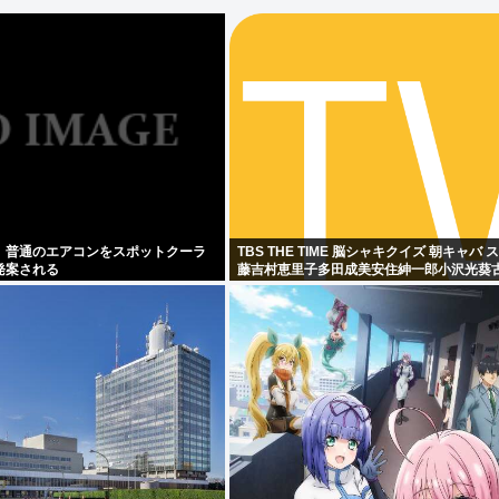
】普通のエアコンをスポットクーラ
TBS THE TIME 脳シャキクイズ 朝キャバ
発案される
藤吉村恵里子多田成美安住紳一郎小沢光葵