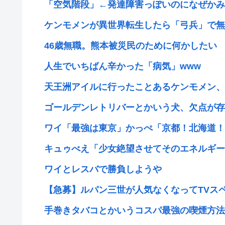
「空気階段」←発達障害っぽいのになぜかみん
ケンモメンが異世界転生したら「弓兵」で無双
46歳無職。熊本被災民のために何かしたい
人生でいちばん辛かった「病気」www
天王洲アイルに行ったことあるケンモメン、
ゴールデンレトリバーとかいう犬、欠点が存
ワイ「最強は東京」かっぺ「京都！北海道！
キュゥべえ「少女絶望させてそのエネルギーで
ワイとレスバで勝負しようや
【急募】ルパン三世が人気なくなってTVスペ
手巻きタバコとかいうコスパ最強の喫煙方法