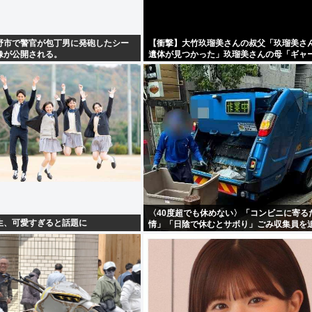
野市で警官が包丁男に発砲したシー
【衝撃】大竹玖瑠美さんの叔父「玖瑠美さ
像が公開される。
遺体が見つかった」玖瑠美さんの母「ギャー
〈40度超でも休めない〉「コンビニに寄る
生、可愛すぎると話題に
情」「日陰で休むとサボり」ごみ収集員を
る“周囲の目”