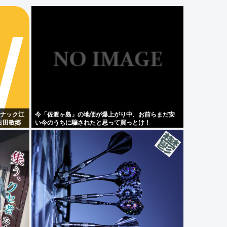
 スナック江
今「佐渡ヶ島」の地価が爆上がり中、お前らまだ安
古田敬郷
い今のうちに騙されたと思って買っとけ！