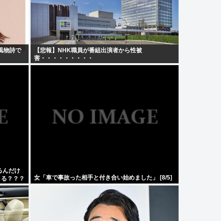
風物詩で
【悲報】NHK職員が番組出演者から性被
害・・・・・・・・・
るんだけ
女「車で事故った相手と付き合い始めました」 [8/5]
きる？？？