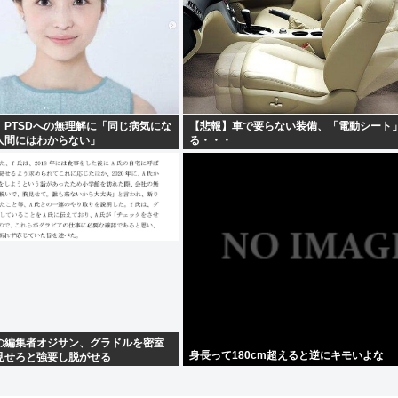
PTSDへの無理解に「同じ病気にな
【悲報】車で要らない装備、「電動シート
人間にはわからない」
る・・・
の編集者オジサン、グラドルを密室
身長って180cm超えると逆にキモいよな
見せろと強要し脱がせる