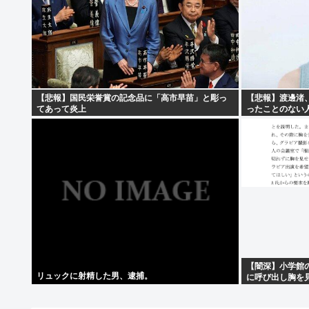
【悲報】国民栄誉賞の記念品に「高市早苗」と彫っ
【悲報】渡邊渚、
てあって炎上
ったことのない
【闇深】小学館
リュックに射精した男、逮捕。
に呼び出し胸を