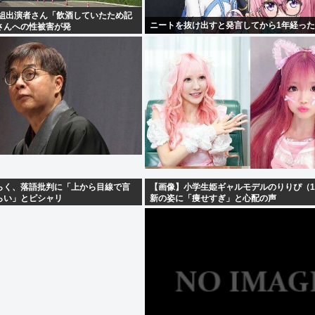
番組出演者さん「飲酒していたため記
ニートを抜け出すと発言してから1年経った
さんへの性被害が発
・・・
らく、落語批判に「上から目線で言
【画像】小学生姫ギャルモデルのりりぴ（1
らい」とピシャリ
新の姿に「痩せすぎ」と心配の声