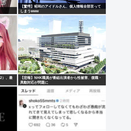
【驚愕】昭和のアイドルさん、個人情報全部言って
しまうwww
2）、最
【悲報】NHK職員が番組出演者から性被害、復職・
異動対応が問題に