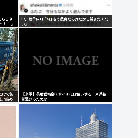
んらしき
中川翔子(41)「Xはもう愚痴だらけだから開きたくな
 ！！ 」
い」
だけで苦
【米軍】長射程精密ミサイルほぼ使い切る 米兵被
追い詰め
害避けるためか