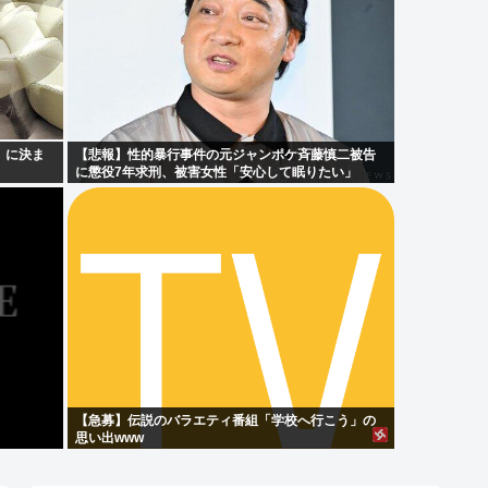
」に決ま
【悲報】性的暴行事件の元ジャンポケ斉藤慎二被告
に懲役7年求刑、被害女性「安心して眠りたい」
【急募】伝説のバラエティ番組「学校へ行こう」の
思い出www