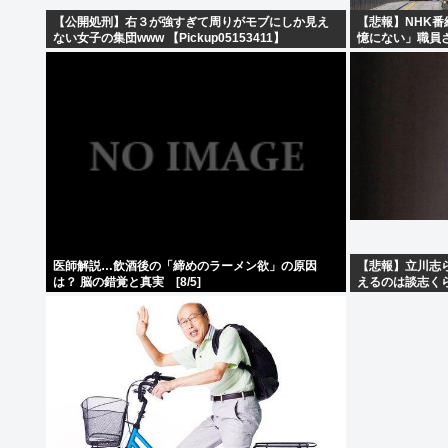
【公開処刑】右３が強すぎて周りがモブにしか見え
【悲報】NHK
ない女子の集団www 【Pickup05153411】
憶にない」職員
覚・・・・・・
医師解説…飲酒後の「締めのラーメン欲」の原因
【悲報】立川志
は？ 脳の錯覚と真実 [8/5]
えるのは談志く