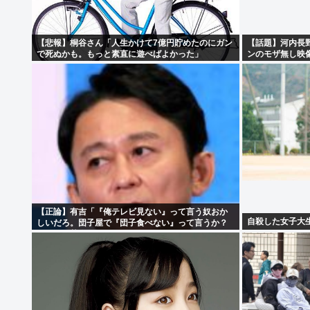
【悲報】桐谷さん「人生かけて7億円貯めたのにガン
【話題】河内長
で死ぬかも。もっと素直に遊べばよかった」
ンのモザ無し映
【正論】有吉「『俺テレビ見ない』って言う奴おか
自殺した女子大
しいだろ。団子屋で『団子食べない』って言うか？
こっちは芸人だぞ」