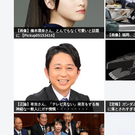
【画像】橋本環奈さん、とんでもなく可愛いと話題
【画像】福岡、
に 【Pickup05153414】
【正論】有吉さん、「テレビ見ない」発言をする無
【悲報】ガンダ
神経な一般人にガチ憤慨・・・・・・・・・
に落とされすぎる