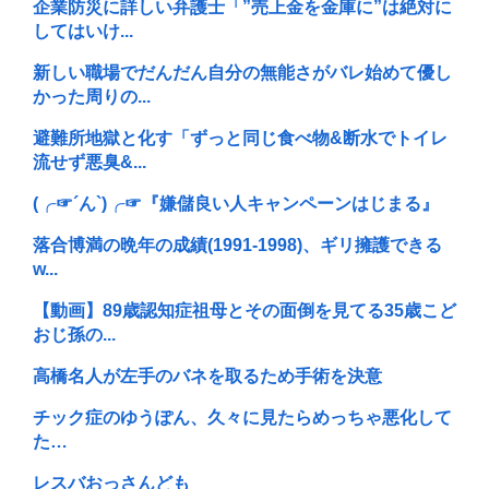
企業防災に詳しい弁護士「”売上金を金庫に”は絶対に
してはいけ...
新しい職場でだんだん自分の無能さがバレ始めて優し
かった周りの...
避難所地獄と化す「ずっと同じ食べ物&断水でトイレ
流せず悪臭&...
(╭☞´ん`)╭☞『嫌儲良い人キャンペーンはじまる』
落合博満の晩年の成績(1991-1998)、ギリ擁護できる
w...
【動画】89歳認知症祖母とその面倒を見てる35歳こど
おじ孫の...
高橋名人が左手のバネを取るため手術を決意
チック症のゆうぽん、久々に見たらめっちゃ悪化して
た…
レスバおっさんども