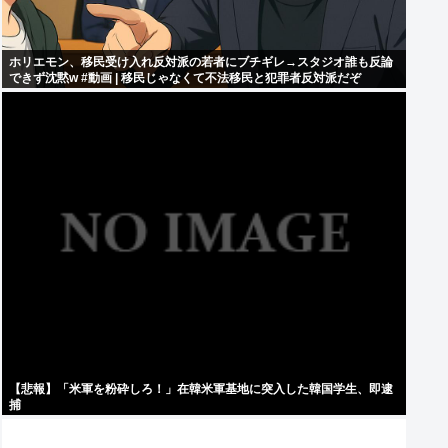
ホリエモン、移民受け入れ反対派の若者にブチギレ→スタジオ誰も反論
できず沈黙w #動画 | 移民じゃなくて不法移民と犯罪者反対派だぞ
【悲報】「米軍を粉砕しろ！」在韓米軍基地に突入した韓国学生、即逮
捕