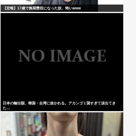
【悲報】17歳で無期懲役になった奴、怖いwww
日本の輸出額、韓国・台湾に抜かれる。アカンゴミ国すぎて涙出てき
た…