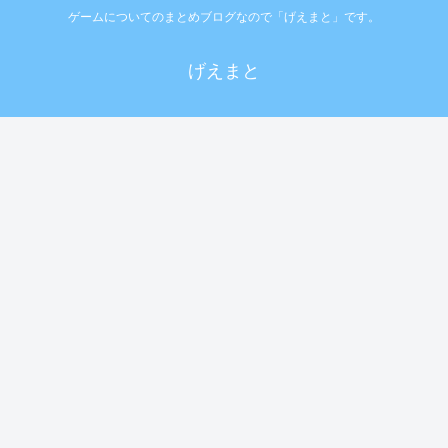
ゲームについてのまとめブログなので「げえまと」です。
げえまと