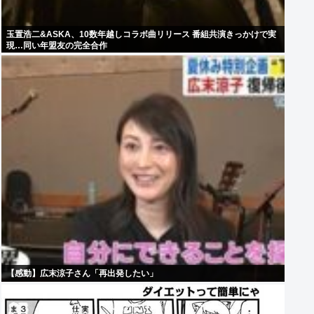
玉置浩二&ASKA、10数年越しコラボ曲リリース 番組共演きっかけで実
現…同い年盟友の完全合作
【感動】広末涼子さん「再出発したい」