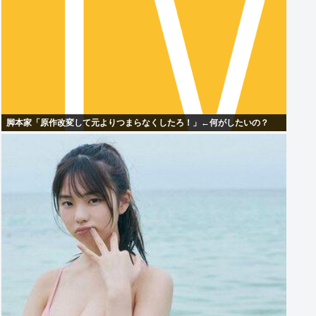
脚本家「原作改変して元よりつまらなくしたろ！」←何がしたいの？