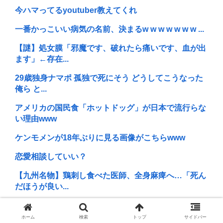
今ハマってるyoutuber教えてくれ
一番かっこいい病気の名前、決まるw w w w w w w ...
【謎】処女膜「邪魔です、破れたら痛いです、血が出
ます」←存在...
29歳独身ナマポ 孤独で死にそう どうしてこうなった
俺ら と...
アメリカの国民食「ホットドッグ」が日本で流行らな
い理由www
ケンモメンが18年ぶりに見る画像がこちらwww
恋愛相談していい？
【九州名物】鶏刺し食べた医師、全身麻痺へ…「死ん
だほうが良い...
へずまりゅう、被災地で発熱。現地の医療リソース消
耗させるとか...
ホーム
検索
トップ
サイドバー