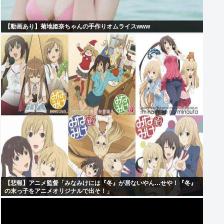
【動画あり】菊地姫奈ちゃんの手作りオムライスwww
【悲報】アニメ監督「みなみけには『冬』が居ないやん…せや！『冬』
の末っ子をアニメオリジナルで出そ！」