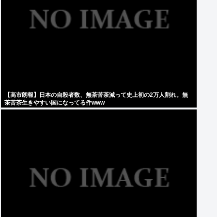
【高市朗報】日本の自殺者数、無茶苦茶減って史上初の2万人割れ。無
茶苦茶生きやすい国になってる件www