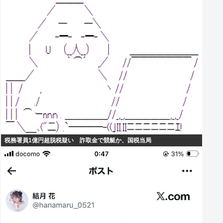
税務署員1億円超脱税疑い 詐取金で競艇か、国税当局