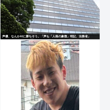
声優、なんかAIに勝ちそう。「声も「人格の象徴」明記、法務省」