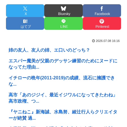
X
Bluesky
Facebook
はてブ
LINE
Pinterest
2026.07.08 16:16
姉の友人、友人の姉、エ口いのどっち？
エスパー魔美が父親のデッサン練習のためにヌードに
なってた理由...
イチローの晩年(2011-2019)の成績、流石に擁護でき
な...
高市「あのジジイ、最近イジワルになってきたわね」
高市政権、つ...
『ヤニねこ』新海誠、水島努、綾辻行人らクリエイタ
ーが絶賛 過...