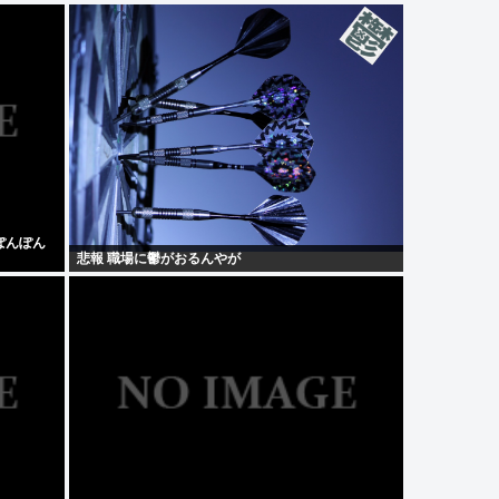
ぽんぽん
悲報 職場に鬱がおるんやが