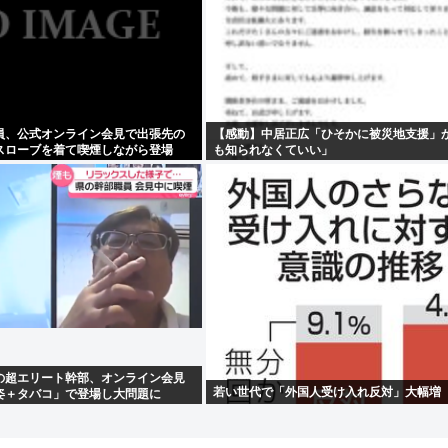
員、公式オンライン会見で出張先の
【感動】中居正広「ひそかに被災地支援」
スローブを着て喫煙しながら登場
も知られなくていい」
の超エリート幹部、オンライン会見
若い世代で「外国人受け入れ反対」大幅増
姿＋タバコ」で登場し大問題に