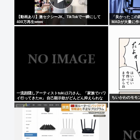
【動画あり】激セクシーJK、TikTokで一瞬にして
「良かったこの
400万再生www
MADが大量に作
一流顔隠しアーティストtuki.(17)さん、「家族でハワ
ちいかわのモモ
イ行ってきたw」 自己顕示欲がどんどん抑えられな
くなる