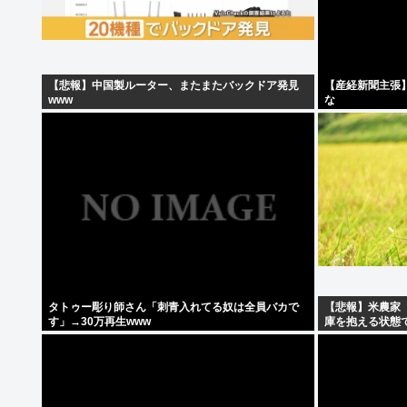
【悲報】中国製ルーター、またまたバックドア発見
【産経新聞主張
www
な
タトゥー彫り師さん「刺青入れてる奴は全員バカで
【悲報】米農家
す」→30万再生www
庫を抱える状態
に