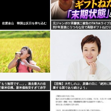
】 佐渡金山 韓国は反日を持ち込む
元ジャンポケ斉藤慎二被告のTikTokライブ
刑7年直後にうつろな目で高額ギフトねだ
神的に限界」「末期状態」と話題
「もう無理です…」。過去最大の在
【悲報】大竹しのぶ、原爆の日に「絶対に
で新米収穫。新米価格安すぎて赤字
棄する国であり続けよう」