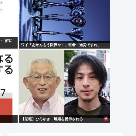
か「誰に
ワイ「あかんもう限界や！」医者「過労ですね」
【悲報】ひろゆき、離婚を提示される