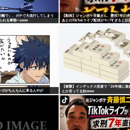
距離で」、ガチで大流行してしまう
【動画】ジャンポケ斉藤さん、懲役7年の
られる事態へwww
あとのTikTokライブ配信がヤバすぎると話
【衝撃】インデックス投資で「20年後に資
ンガがちんちんに来るんやが
とか言ってる奴www