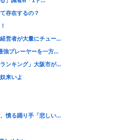
」識者B「1ド...
て存在するの？
！
営者が大量にチュー...
強プレーヤーを一方...
ンキング」大阪市が...
奴来いよ
憤る踊り手「悲しい...