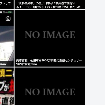
スプレして
『食料自給率』の低い日本が「核兵器で国を守
る！」って、頭おかしくね？食べ物止められたら終
わりじゃん
高市首相、公用車を3000万円超の新型センチュリー
www
SUVに変更www