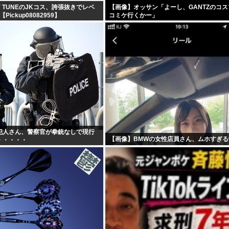
Y TUNEのJKコス、誇張抜きでレベ
【画像】オッサン「よーし、GANTZのコ
Pickup08082959】
コミケ行くかー」
犯人さん、警察官が拳銃なしで現行
【画像】BMWの女性店員さん、ムホすぎる
・・・・・