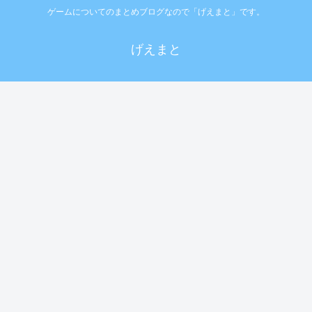
ゲームについてのまとめブログなので「げえまと」です。
げえまと