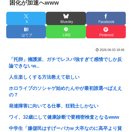
困化が加速へwww
X
Bluesky
Facebook
はてブ
LINE
Pinterest
2026.06.03 18:46
「托卵」擁護派、ガチでレスバ強すぎて感情でしか反
論できないw...
人生楽しくする方法教えて欲しい
ホロライブのソシャゲ始めたんやが最初誰選べばええ
の？
発達障害に向いてる仕事、狂戦士しかない
ワイ、32歳にして健康診断で要精密検査となるwww
中学生「嫌儲民はすげーバカw 大卒なのに高卒より貧