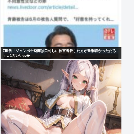
Z世代「ジャンポケ斎藤は口封じに被害者殺した方が量刑軽かっただろ
」←1万いいね❤️