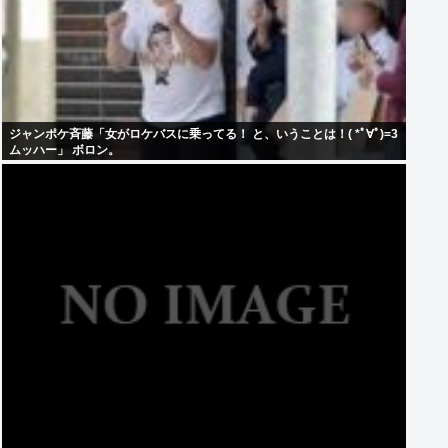
ジャンポケ斉藤「女がロケバスに乗ってる！ と、いうことは！( *ﾟ∀ﾟ)=3
ムッハー」 ボロン。