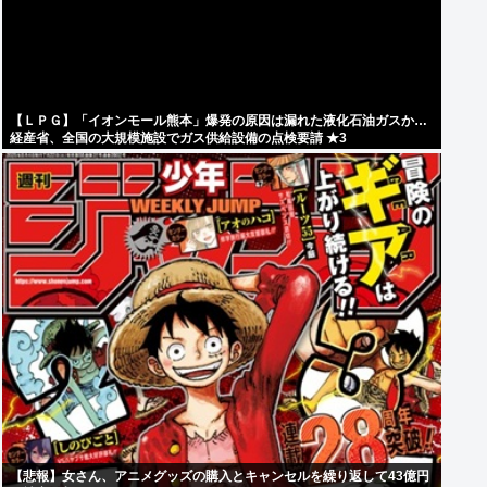
【ＬＰＧ】「イオンモール熊本」爆発の原因は漏れた液化石油ガスか…
経産省、全国の大規模施設でガス供給設備の点検要請 ★3
【悲報】女さん、アニメグッズの購入とキャンセルを繰り返して43億円