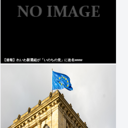
【速報】れいわ新選組が「いのちの党」に改名www