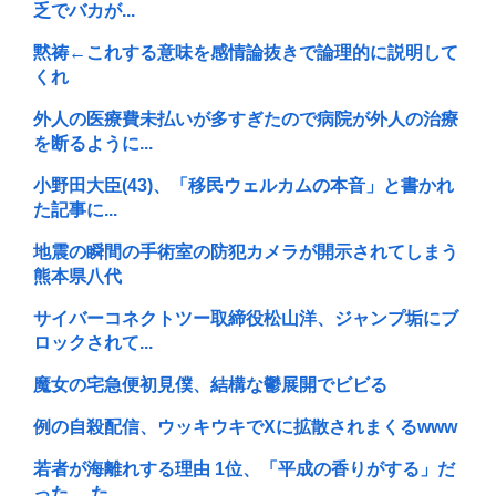
乏でバカが...
黙祷←これする意味を感情論抜きで論理的に説明して
くれ
外人の医療費未払いが多すぎたので病院が外人の治療
を断るように...
小野田大臣(43)、「移民ウェルカムの本音」と書かれ
た記事に...
地震の瞬間の手術室の防犯カメラが開示されてしまう
熊本県八代
サイバーコネクトツー取締役松山洋、ジャンプ垢にブ
ロックされて...
魔女の宅急便初見僕、結構な鬱展開でビビる
例の自殺配信、ウッキウキでXに拡散されまくるwww
若者が海離れする理由 1位、「平成の香りがする」だ
った… た...