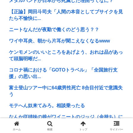
メタルバンドが日本から死滅した理由ってなに？
【正論】岡田斗司夫「人間の本音としてブサイクを見
たら不愉快に...
ニートなんだが夜勤で働くのどう思う？？
ワイ中耳炎、朝から片耳が聞こえなくなるwww
ケンモメンのいいところをあげよう、おれは品があっ
て頭脳明晰だ...
コロナ禍における「GOTOトラベル」「全国旅行支
援」の思い出...
富士登山ツアー中に64歳男性死亡 8合目付近で意識失
う
モテへん奴来てみろ。相談乗ったる
なんか従姉妹の娘がワイニートのジッジ（金持ち）に
やたら会いに...
ホーム
検索
トップ
サイドバー