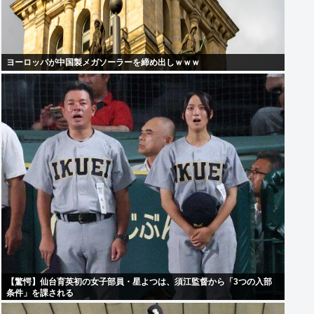
ヨーロッパが中国製メガソーラーを締め出しｗｗｗ
【驚愕】仙台育英初の女子部員・星よつは、須江監督から「3つの入部
条件」を課される