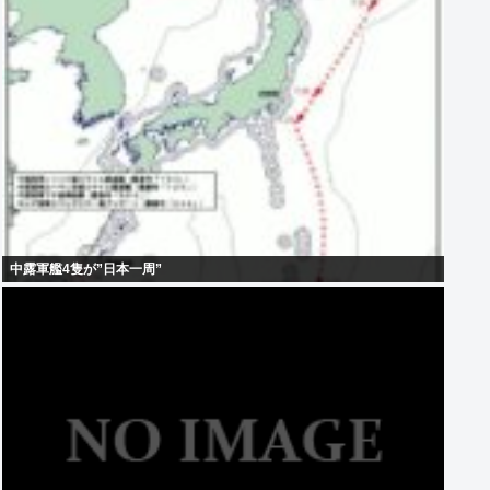
中露軍艦4隻が”日本一周”