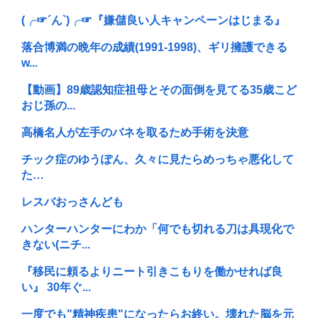
(╭☞´ん`)╭☞『嫌儲良い人キャンペーンはじまる』
落合博満の晩年の成績(1991-1998)、ギリ擁護できる
w...
【動画】89歳認知症祖母とその面倒を見てる35歳こど
おじ孫の...
高橋名人が左手のバネを取るため手術を決意
チック症のゆうぽん、久々に見たらめっちゃ悪化して
た…
レスバおっさんども
ハンターハンターにわか「何でも切れる刀は具現化で
きない(ニチ...
『移民に頼るよりニート引きこもりを働かせれば良
い』 30年ぐ...
一度でも"精神疾患"になったらお終い。壊れた脳を元