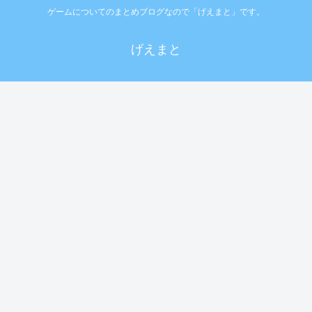
ゲームについてのまとめブログなので「げえまと」です。
げえまと