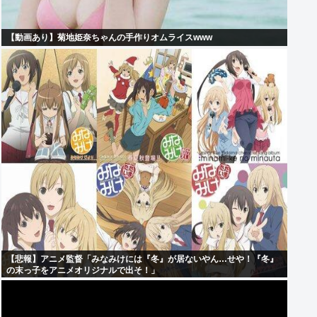
【動画あり】菊地姫奈ちゃんの手作りオムライスwww
【悲報】アニメ監督「みなみけには『冬』が居ないやん…せや！『冬』
の末っ子をアニメオリジナルで出そ！」