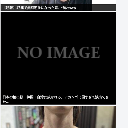
【悲報】17歳で無期懲役になった奴、怖いwww
日本の輸出額、韓国・台湾に抜かれる。アカンゴミ国すぎて涙出てき
た…