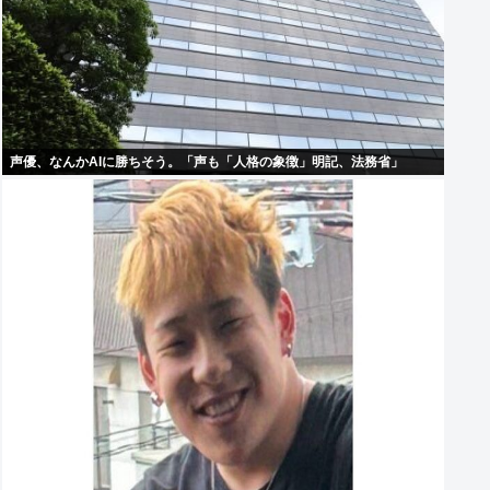
声優、なんかAIに勝ちそう。「声も「人格の象徴」明記、法務省」