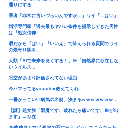
通りにする...
医者「非常に言いづらいんですが…」ワイ「…はい」
婚活専門家「過去最もヤバい条件を提示してきた男性
は『処女信仰...
暇だから『はい』『いいえ』で答えられる質問でワイ
の最寄り駅を...
人類「AIで未来を良くする！」米「自然界に存在しな
いウイルス...
忍空があまり評価されてない理由
今ハマってるyoutuber教えてくれ
一番かっこいい病気の名前、決まるw w w w w w w ...
【謎】処女膜「邪魔です、破れたら痛いです、血が出
ます」←存在...
29歳独身ナマポ 孤独で死にそう どうしてこうなった