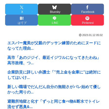
X
Bluesky
Facebook
はてブ
LINE
Pinterest
2023.01.12 05:02
エスパー魔美が父親のデッサン練習のためにヌードに
なってた理由...
高市「あのジジイ、最近イジワルになってきたわね」
高市政権、つ...
企業防災に詳しい弁護士「”売上金を金庫に”は絶対に
してはいけ...
新しい職場でだんだん自分の無能さがバレ始めて優し
かった周りの...
避難所地獄と化す「ずっと同じ食べ物&断水でトイレ
流せず悪臭&...