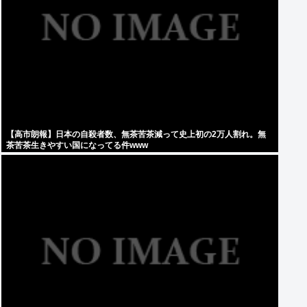
【高市朗報】日本の自殺者数、無茶苦茶減って史上初の2万人割れ。無
茶苦茶生きやすい国になってる件www