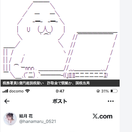
税務署員1億円超脱税疑い 詐取金で競艇か、国税当局