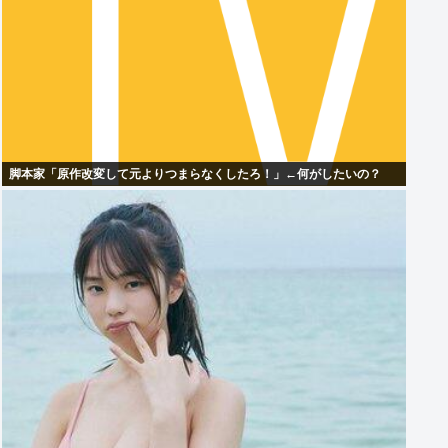
脚本家「原作改変して元よりつまらなくしたろ！」←何がしたいの？