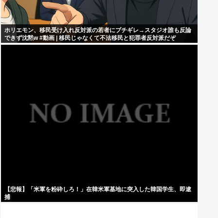
ホリエモン、移民受け入れ反対派の若者にブチギレ→スタジオ誰も反論
できず沈黙w #動画 | 移民じゃなくて不法移民と犯罪者反対派だぞ
【悲報】「米軍を粉砕しろ！」在韓米軍基地に突入した韓国学生、即逮
捕