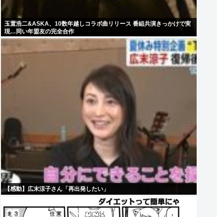
玉置浩二&ASKA、10数年越しコラボ曲リリース 番組共演きっかけで実
現…同い年盟友の完全合作
【感動】広末涼子さん「再出発したい」