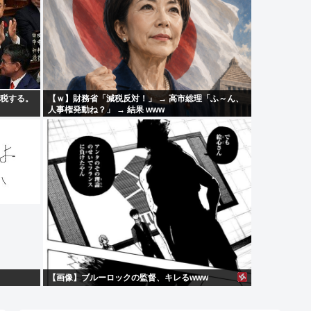
増税する。
【ｗ】財務省「減税反対！」 → 高市総理「ふ～ん、
人事権発動ね？」 → 結果 www
【画像】ブルーロックの監督、キレるwww