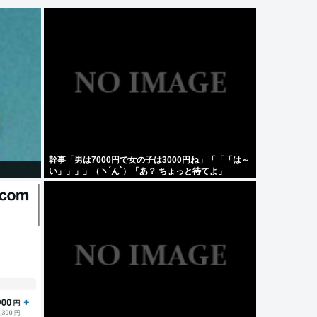
幹事「男は7000円で女の子は3000円ね」「「「は～
い」」」」（ヽ´ん`）「あ？ ちょっと待てよ」