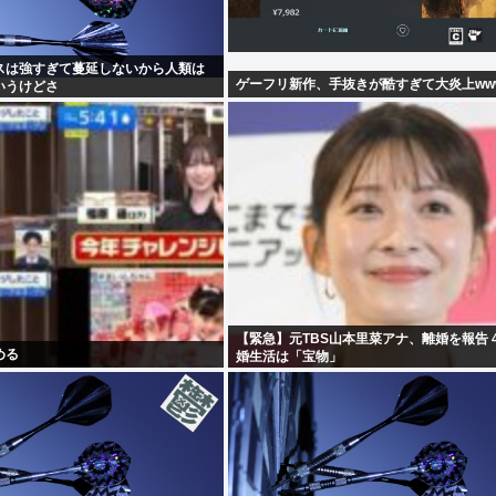
スは強すぎて蔓延しないから人類は
ゲーフリ新作、手抜きが酷すぎて大炎上ww
いうけどさ
【緊急】元TBS山本里菜アナ、離婚を報告 
める
婚生活は「宝物」