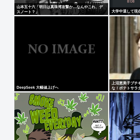
山本五十六「明日は真珠湾攻撃か…なんやこれ、デ
大学中退して現
スノート？」
上沼恵美子ブチ
DeepSeek 大幅値上げへ
な！ポテトサラ