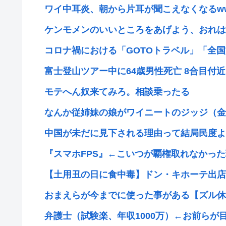
ワイ中耳炎、朝から片耳が聞こえなくなるw
ケンモメンのいいところをあげよう、おれは品
コロナ禍における「GOTOトラベル」「全国旅
富士登山ツアー中に64歳男性死亡 8合目付
モテへん奴来てみろ。相談乗ったる
なんか従姉妹の娘がワイニートのジッジ（金持
中国が未だに見下される理由って結局民度よ
『スマホFPS』←こいつが覇権取れなかっ
【土用丑の日に食中毒】ドン・キホーテ出店の
おまえらが今までに使った事がある【ズル休
弁護士（試験楽、年収1000万）←お前らが