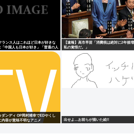
ぜフランス人はこれほど日本が好きな
【速報】高市早苗「消費税は絶対に2年後
は「中国人も日本が好き」「普通の人
私の覚悟だ。」
ダンディ OP岡村靖幸でEDやくし
出せよ…お前らが描いた絵!!
に内容が意味不明なアニメ