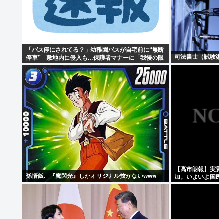
「バス停にされてる？」幼稚園バスが自宅前に“無断
司法書士（試験楽
停車” 敷地内に侵入も…保護者マナーに「我慢の限
界」
【高市朗報】実
孫悟飯、『魔閃光』しかオリジナル技がないwww
加。いよいよ国
しなければ