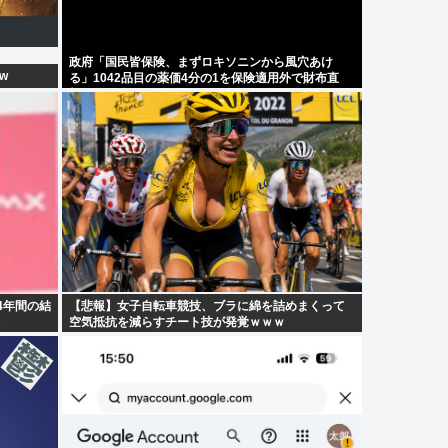
政府「国民皆保険、まずロキソニンから風穴あけ
w
る」1042品目の薬価4分の1を保険適用外で財布直
撃、2027年3月開始
4年間の結
【悲報】女子自転車競技、ブラに綿を詰めまくって
空気抵抗を減らすチート技が発覚ｗｗｗ