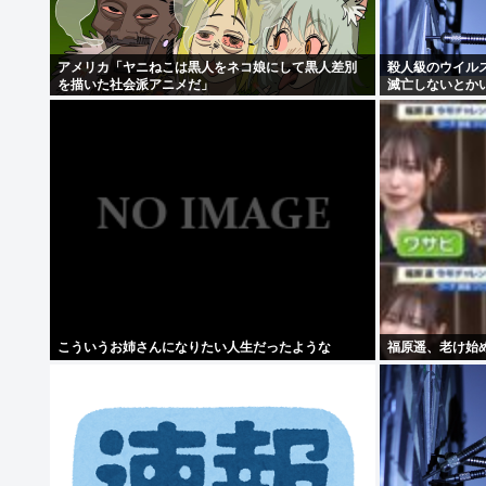
アメリカ「ヤニねこは黒人をネコ娘にして黒人差別
殺人級のウイル
を描いた社会派アニメだ」
滅亡しないとか
こういうお姉さんになりたい人生だったような
福原遥、老け始