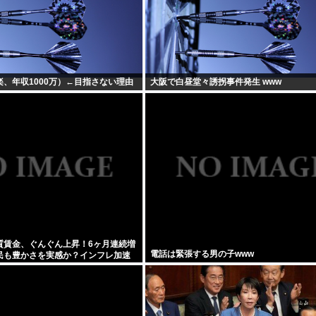
、年収1000万）←目指さない理由
大阪で白昼堂々誘拐事件発生 www
質賃金、ぐんぐん上昇！6ヶ月連続増
電話は緊張する男の子www
民も豊かさを実感か？インフレ加速