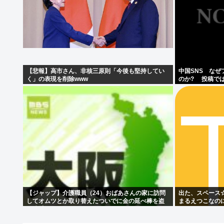
【悲報】高市さん、非核三原則「今後も堅持してい
中国SNS な
く」の表現を削除www
のか? 投稿で
は…」[8/6]
【ジャップ】介護職員（24）おばあさんの家に訪問
出た、スペース☆
してオムツとか取り替えたついでに金の延べ棒を盗
まるえつこなの
み逮捕