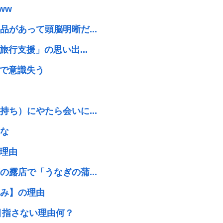
ww
があって頭脳明晰だ...
行支援」の思い出...
近で意識失う
ち）にやたら会いに...
な
た理由
露店で「うなぎの蒲...
み】の理由
目指さない理由何？