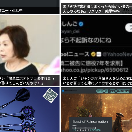
国「A型作業所潰しまくったら障がい者の
在ニート生活中
えるやろなあ」ワクワク←結果www
ギレ「簡単にポテトサラダ作れ言う
楽しんご「ジャンポケ斉藤さんを貶めた女
ダ作りてしんどいんやで！ 」
いとか言ってる癖にフェラするとか口だけ
んだな！週刊誌から金もらってるだろ」