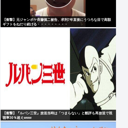
【衝撃】元ジャンポケ斉藤慎二被告、求刑7年直後にうつろな目で高額
ギフトをねだり続ける・・・・・・・・・
【衝撃】『ルパン三世』放送当時は「つまらない」と酷評も再放送で視
聴率30％超えwww