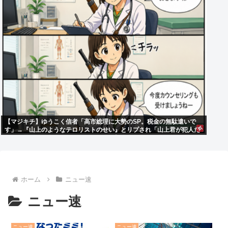
【マジキチ】ゆうこく信者「高市総理に大勢のSP。税金の無駄遣いで
す」→『山上のようなテロリストのせい』とリプされ「山上君が犯人だ
とまだ思っておられるのですか？」ドヤ顔ポスト
ホーム
ニュー速
ニュー速
ニュー速
ニュー速