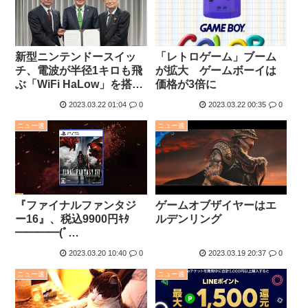
新型ニンテンドースイッ
「レトロゲーム」ブーム
チ、電波が半径1キロも飛
が拡大 ゲームボーイは
ぶ「WiFi HaLow」を搭載
価格が3倍に
する模様
2023.03.22 01:04
0
2023.03.22 00:35
0
ニュー速
ニュー速
『ファイナルファンタジ
ゲームオブザイヤーはエ
ー16』、税込9900円ｷﾀ
ルデンリング
━━━━(ﾟ
∀ﾟ)━━━━!!！！
2023.03.20 10:40
0
2023.03.19 20:37
0
ニュー速
ニュー速