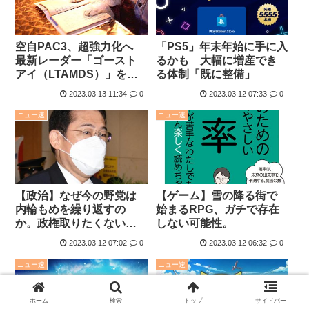
空自PAC3、超強力化へ
「PS5」年末年始に手に入
最新レーダー「ゴースト
るかも 大幅に増産でき
アイ（LTAMDS）」を導
る体制「既に整備」
入
2023.03.13 11:34
0
2023.03.12 07:33
0
ニュー速
ニュー速
【政治】なぜ今の野党は
【ゲーム】雪の降る街で
内輪もめを繰り返すの
始まるRPG、ガチで存在
か。政権取りたくないか
しない可能性。
らだろ？今首相やるの罰
2023.03.12 07:02
0
2023.03.12 06:32
0
ゲームな
ニュー速
ニュー速
ホーム
検索
トップ
サイドバー