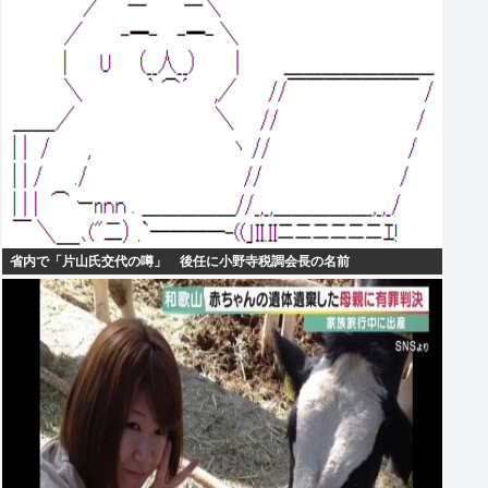
省内で「片山氏交代の噂」 後任に小野寺税調会長の名前