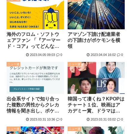
海外のフロム・ソフトウ
アマゾン下請け配達業者
ェアファン 「『アーマー
の下請けがポケモンを横
ド・コア』ってどんなゲ
領
ームなんだ」
2023.04.05 09:03
0
2023.04.04 16:02
0
ニュー速
ニュー速
出会系サイトで知り合っ
韓国って凄くね？KPOPは
た複数の男性からクレカ
チャート１位、映画はア
情報を聞き出し、ポケモ
カデミー賞、ドラマはイ
ンカードを不正に購入
カゲームがアニー賞。
2023.03.31 10:36
0
2023.03.31 03:02
0
ニュー速
ニュー速