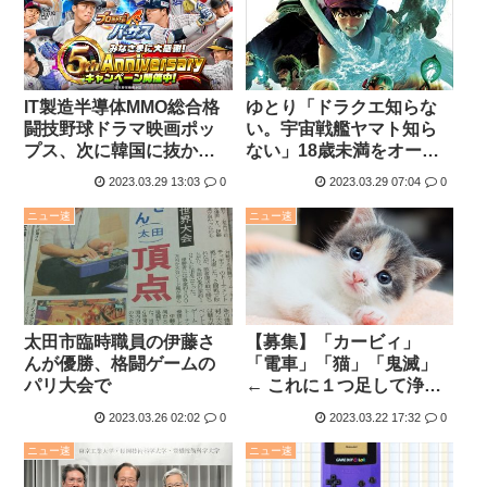
IT製造半導体MMO総合格
ゆとり「ドラクエ知らな
闘技野球ドラマ映画ポッ
い。宇宙戦艦ヤマト知ら
プス、次に韓国に抜かれ
ない」18歳未満をオーケ
るジャンルは？
ストラコンサートに無料
2023.03.29 13:03
0
2023.03.29 07:04
0
招待
ニュー速
ニュー速
太田市臨時職員の伊藤さ
【募集】「カービィ」
んが優勝、格闘ゲームの
「電車」「猫」「鬼滅」
パリ大会で
← これに１つ足して浄化
できる趣味
2023.03.26 02:02
0
2023.03.22 17:32
0
ニュー速
ニュー速