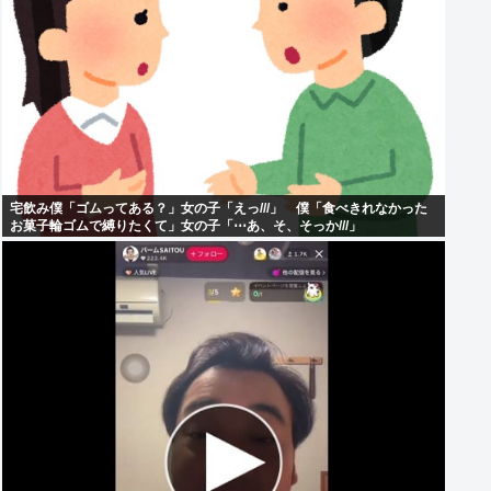
宅飲み僕「ゴムってある？」女の子「えっ///」 僕「食べきれなかった
お菓子輪ゴムで縛りたくて」女の子「⋯あ、そ、そっか///」