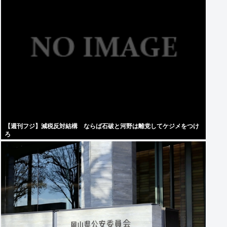
【週刊フジ】減税反対結構 ならば石破と河野は離党してケジメをつけ
ろ