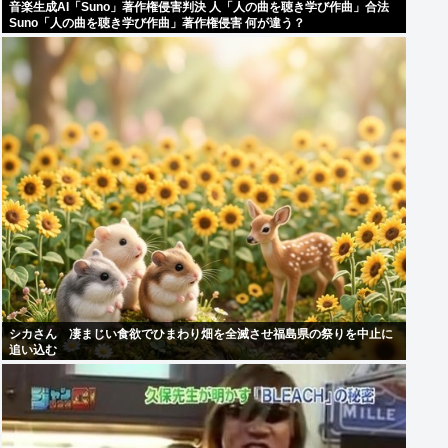
音楽生成AI「Suno」著作権侵害判決 人「人の曲を聴き学び作曲」合法
Suno「人の曲を聴き学び作曲」著作権侵害 何が違う？
シカさん 凄まじい食欲でひまわり畑を全滅させ福島県の祭りを中止に
追い込む