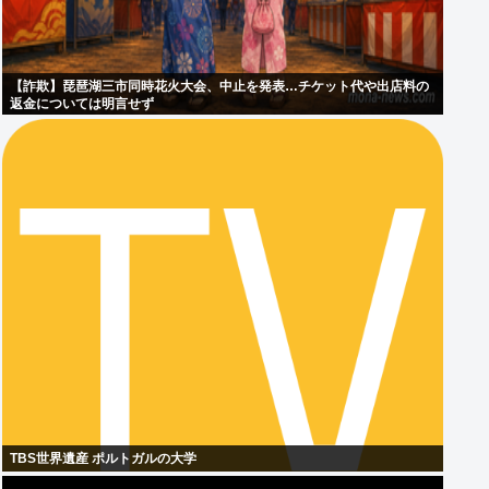
【詐欺】琵琶湖三市同時花火大会、中止を発表…チケット代や出店料の
返金については明言せず
TBS世界遺産 ポルトガルの大学