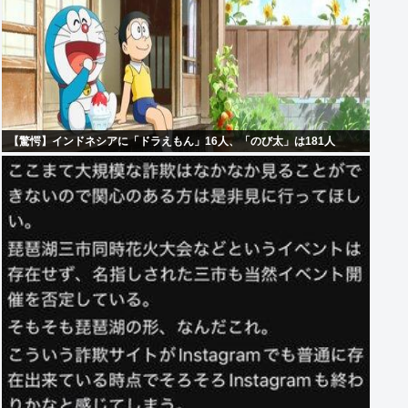
【驚愕】インドネシアに「ドラえもん」16人、「のび太」は181人