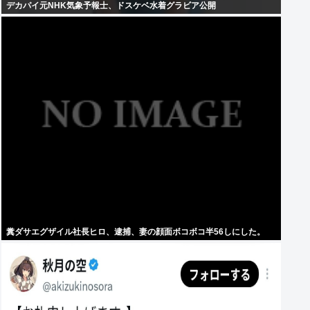
デカパイ元NHK気象予報士、ドスケベ水着グラビア公開
糞ダサエグザイル社長ヒロ、逮捕、妻の顔面ボコボコ半56しにした。