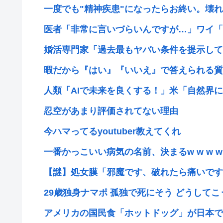
一度でも"精神疾患"になったらお終い。壊れた
医者「非常に言いづらいんですが…」ワイ「
婚活専門家「過去最もヤバい条件を提示してき
暇だから『はい』『いいえ』で答えられる質問
人類「AIで未来を良くする！」米「自然界に存
忍空があまり評価されてない理由
今ハマってるyoutuber教えてくれ
一番かっこいい病気の名前、決まるw w w w w w
【謎】処女膜「邪魔です、破れたら痛いです、
29歳独身ナマポ 孤独で死にそう どうしてこう
アメリカの国民食「ホットドッグ」が日本で