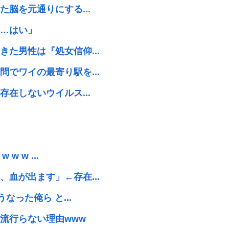
脳を元通りにする...
…はい」
た男性は『処女信仰...
でワイの最寄り駅を...
在しないウイルス...
 w ...
血が出ます」←存在...
なった俺ら と...
流行らない理由www