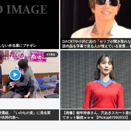
GACKTや小沢仁志の「セリフが聞き取れな
しない弁当屋にブチギレ
語作品を字幕で見る人が増えている背景… 
が原因ではない？
新選組、「いのちの党」に党名変
【画像】能年玲奈さん、穴あきスカート姿
が共同代表へ
てネット騒然ｗｗｗ 【Pickup07092033】