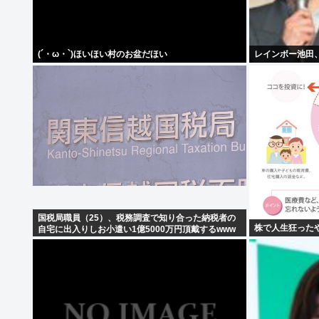
(´・ω・`)ほいほい村のお盆だほい
レインボー池田
国税局職員（25）、税務調査で知り合った納税者の
株で人生狂った
自宅に出入りしお小遣い1億5000万円頂戴するwww