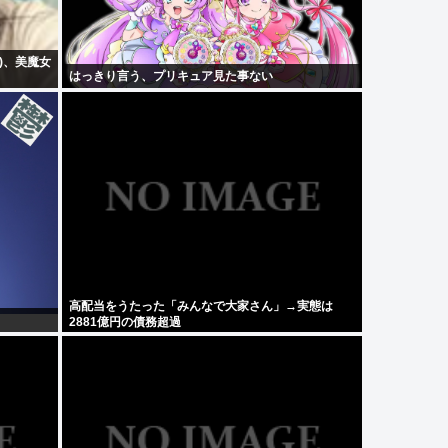
)、美魔女
はっきり言う、プリキュア見た事ない
高配当をうたった「みんなで大家さん」→実態は
2881億円の債務超過