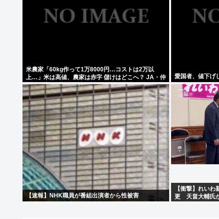
米農家「60kg作って1万8000円…コストは2万以
愛国者、値下げ
上…」米は高値、農家は赤字 儲けはどこへ？ JA・仲
卸・政府さん説明して
【衝撃】れいわ
【速報】NHK職員が番組出演者から性被害
更 天畠大輔氏