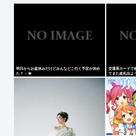
明日からお盆休みだけどみんなどこ行く予定か決め
交通系カードで
た？ ‍♂ ☀
てまた改札出よ