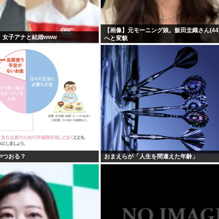
【画像】元モーニング娘。飯田圭織さん(44
、女子アナと結婚www
へと変貌
やつおる？
おまえらが「人生を間違えた年齢」