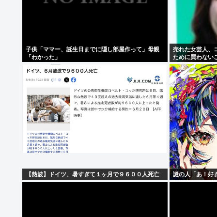
子供「ママー、誕生日までに隠し部屋作って」母親
売れた女芸人、
「わかった」
ために買わない
【熱波】ドイツ、暑すぎて１ヶ月で９６００人死亡
謎の人「あ！好き