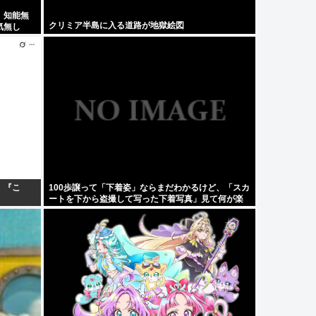
、知能無
クリミア半島に入る道路が地獄絵図
気無し
。『こ
100歩譲って「下着姿」ならまだわかるけど、「スカ
ートを下から盗撮して写った下着写真」見て何が楽
しいんだ？