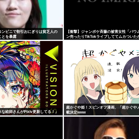
コンビニで割引おにぎりは貧乏人の
【衝撃】ジャンポケ斉藤の被害女性「バウ
ことを暴露
ン売ったりTikTokライブしててムカついた
しなかった」←コレってさ…
超かぐや姫！スピンオフ漫画、「超かぐや
な絵師さんがPixiv更新してる！」
載決定www