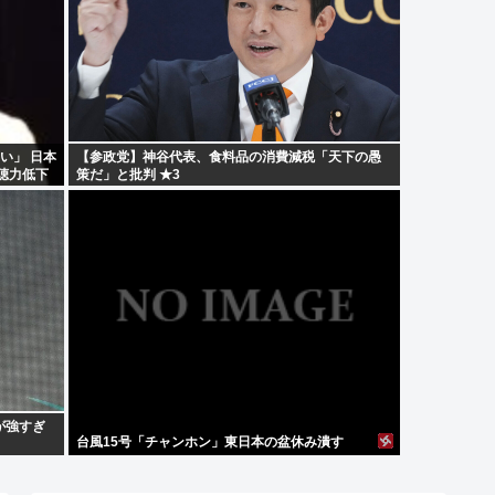
い」 日本
【参政党】神谷代表、食料品の消費減税「天下の愚
聴力低下
策だ」と批判 ★3
が強すぎ
台風15号「チャンホン」東日本の盆休み潰す