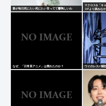
マクロスΔ「キ
妻が毎日死にたい死にたい言ってて鬱陶しいわ
スFより跳ねな
なぜ、「日常系アニメ」は廃れたのか？
ワイのレスバ闘