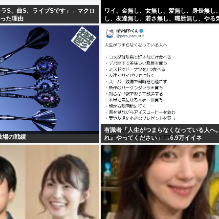
ャラS、曲S、ライブSです」←マクロ
ワイ、金無し、女無し、髪無し、身長無し
かった理由
し、友達無し、若さ無し、職歴無し、やる
有識者「人生がつまらなくなっている人へ
技場の戦績
れ』やってください」 →6.9万イイネ