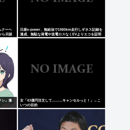
ムクーヘ
日産e-power、無給油で1980km走行しギネス記録を
から示談
達成、無駄な発電や送電ロスなくEVよりエコを証明
メシ」連
女「43億円注文して………キャンセルっと！」←こ
いつの目的