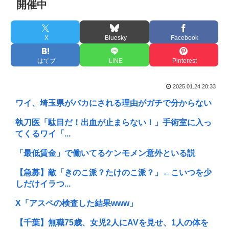
開催中
X
Bluesky
Facebook
はてブ
LINE
Pinterest
2025.01.24 20:33
ワイ、埼玉県がバカにされる理由がガチで分からない
執刀医「駄目だ！出血が止まらない！」手術室に入っ
てくるワイ「...
「最低賃金」で働いてるケンモメン意外といる説
【急募】敵「きのこ派？たけのこ派？」←こいつを少
しだけイラつ...
X「アスペの検査した結果www」
【千葉】無職75歳、女児2人にAVを見せ、1人の体を