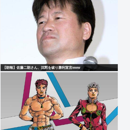
【朗報】佐藤二朗さん、沈黙を破り勝利宣言www