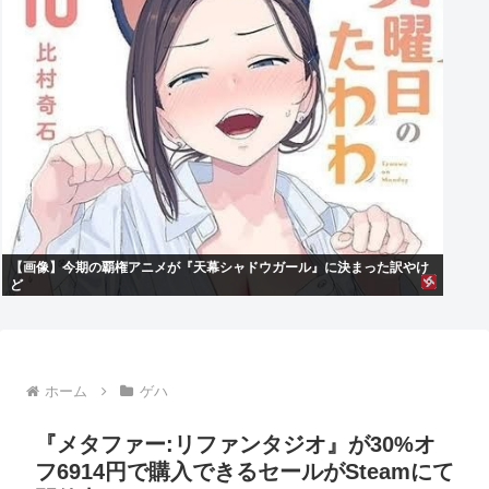
【画像】今期の覇権アニメが『天幕シャドウガール』に決まった訳やけ
ど
ホーム
ゲハ
『メタファー:リファンタジオ』が30%オ
フ6914円で購入できるセールがSteamにて