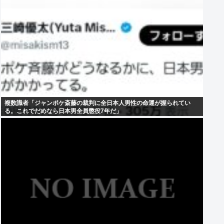
複数識者「ジャンポケ斎藤の裁判に全日本人男性の命運が握られてい
る。これでだめなら日本男全員懲役7年だ」