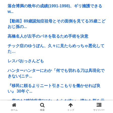
落合博満の晩年の成績(1991-1998)、ギリ擁護できる
w...
【動画】89歳認知症祖母とその面倒を見てる35歳こど
おじ孫の...
高橋名人が左手のバネを取るため手術を決意
チック症のゆうぽん、久々に見たらめっちゃ悪化して
た…
レスバおっさんども
ハンターハンターにわか「何でも切れる刀は具現化で
きない(ニチ...
『移民に頼るよりニート引きこもりを働かせれば良
い』 30年ぐ...
一度でも"精神疾患"になったらお終い。壊れた脳を元
通りにする...
ホーム
検索
トップ
サイドバー