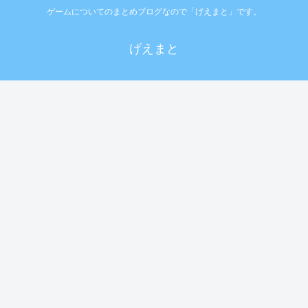
ゲームについてのまとめブログなので「げえまと」です。
げえまと