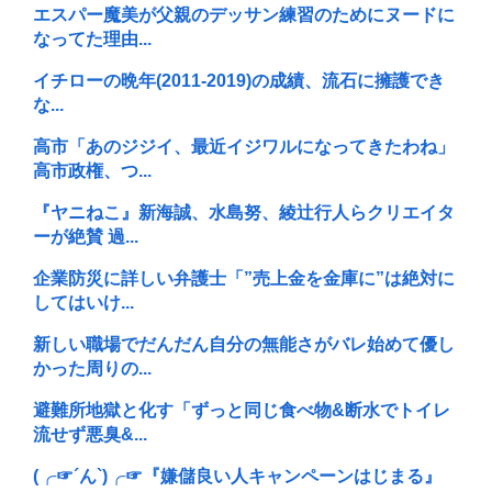
エスパー魔美が父親のデッサン練習のためにヌードに
なってた理由...
イチローの晩年(2011-2019)の成績、流石に擁護でき
な...
高市「あのジジイ、最近イジワルになってきたわね」
高市政権、つ...
『ヤニねこ』新海誠、水島努、綾辻行人らクリエイタ
ーが絶賛 過...
企業防災に詳しい弁護士「”売上金を金庫に”は絶対に
してはいけ...
新しい職場でだんだん自分の無能さがバレ始めて優し
かった周りの...
避難所地獄と化す「ずっと同じ食べ物&断水でトイレ
流せず悪臭&...
(╭☞´ん`)╭☞『嫌儲良い人キャンペーンはじまる』