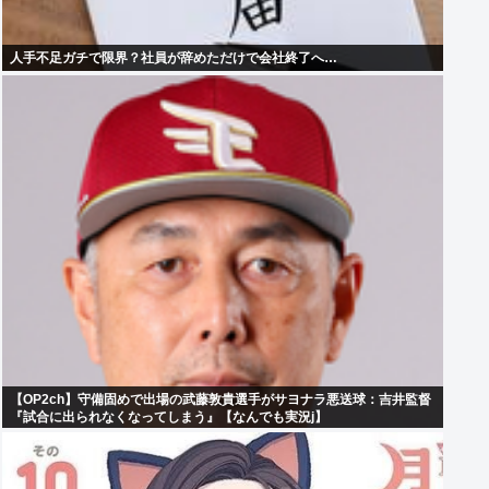
人手不足ガチで限界？社員が辞めただけで会社終了へ…
【OP2ch】守備固めで出場の武藤敦貴選手がサヨナラ悪送球：吉井監督
『試合に出られなくなってしまう』【なんでも実況j】