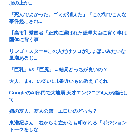
服の上か...
「死んでよかった。ゴミが消えた」「この街でこんな
事件起こされ...
【高市】愛国者「正式に選ばれた総理大臣に背く事は
国体に背く事...
リンゴ・スター⬅︎この人だけソロがしょぼいみたいな
風潮あるじ...
「巨乳」vs「巨尻」→結局どっちが良いの？
大人、ま●この匂いに1番近いもの教えてくれ
GoogleのAI部門で大地震 天才エンジニア4人が結託し
て...
姉の友人、友人の姉、エ口いのどっち？
東浩紀さん、右からも左からも叩かれる「ポジション
トークをしな...