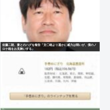
佐藤二朗、妻とのハグを報告「文〇砲より遥かに威力は弱いが、僕のノ
ロケ砲をお見舞いする」