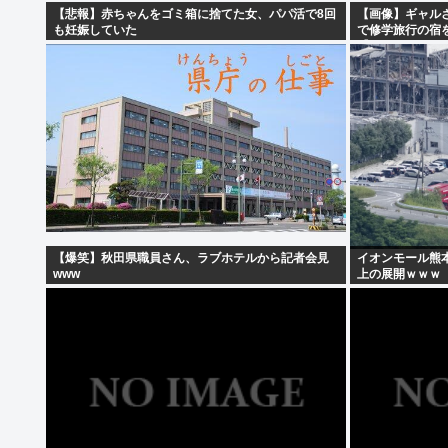
【悲報】赤ちゃんをゴミ箱に捨てた女、パパ活で8回
【画像】ギャル
も妊娠していた
で修学旅行の宿
【Pickup08082
【爆笑】秋田県職員さん、ラブホテルから記者会見
イオンモール熊
www
上の展開ｗｗｗ