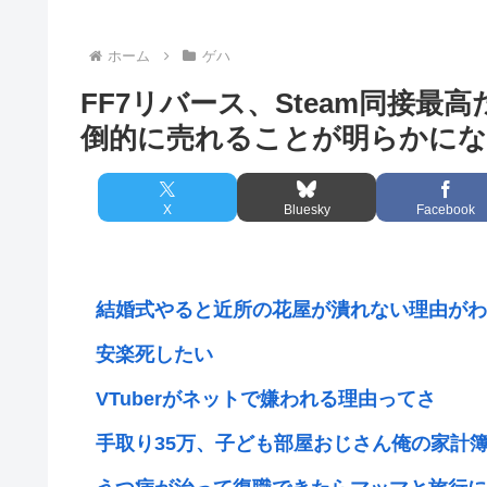
ホーム
ゲハ
FF7リバース、Steam同接最高
倒的に売れることが明らかに
X
Bluesky
Facebook
結婚式やると近所の花屋が潰れない理由がわか
安楽死したい
VTuberがネットで嫌われる理由ってさ
手取り35万、子ども部屋おじさん俺の家計簿が