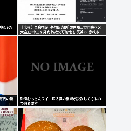
プ離れの
【悲報】全席指定･事前販売制｢琵琶湖三市同時花火
大会｣が中止を発表 詐欺の可能性も 長浜市･彦根市･
高島市は関与否定 彦根市消防本部も｢7日時点で受理
していない｣
0万円の新
独身おっさんワイ、底辺職の親戚が説教してくるの
で身を隠す