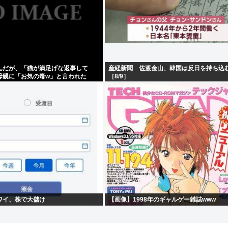
んだが、「猫が満足げな返事して
産経新聞 佐渡金山、韓国は反日を持ち込
母親に「お気の毒w」と言われた
［8/9］
ワイ、株で大儲け
【画像】1998年のギャルゲー雑誌www