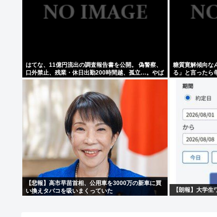
はてな、11億円流出の調査報告書を公開。 偽警察、
糖質寛解傾向な
口外禁止、残業・休日出勤200時間越、孤立…。やば
る」と言ったら
すぎて草はえる
【悲報】高市早苗首相、公用車を3000万の新車に買
【朗報】大学生
い換えタバコを吸いまくっていた