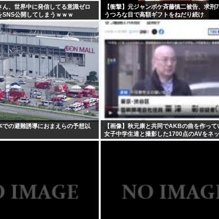
さん、世界中に発信してる意識ゼロ
【衝撃】元ジャンポケ斉藤慎二被告、求刑
をSNS公開してしまうｗｗｗ
うつろな目で高額ギフトをねだり続け
952】
る・・・・・・・・・
本での避難誘導におまえらの予想以
【画像】秋元康と共同でAKBの曲を作って
女子中学生達と撮影した1700点のAVをネ
していたwww