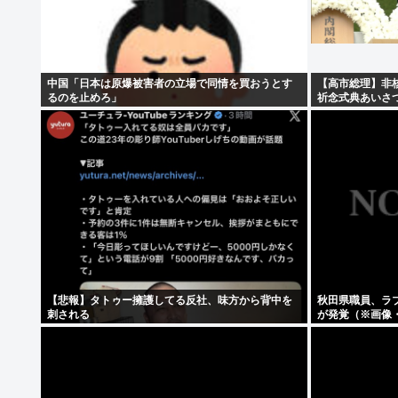
中国「日本は原爆被害者の立場で同情を買おうとす
【高市総理】非
るのを止めろ」
祈念式典あいさ
【悲報】タトゥー擁護してる反社、味方から背中を
秋田県職員、ラ
刺される
が発覚（※画像