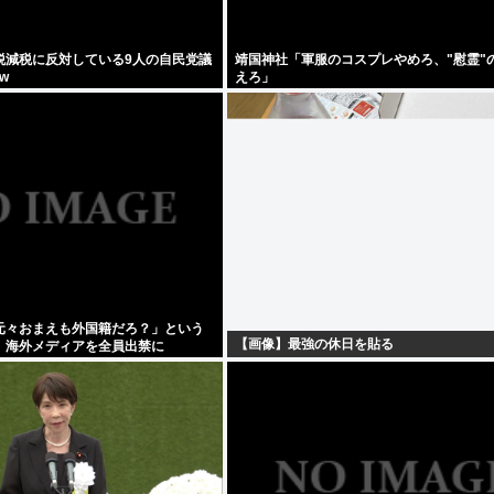
税減税に反対している9人の自民党議
靖国神社「軍服のコスプレやめろ、"慰霊"
w
えろ」
元々おまえも外国籍だろ？」という
【画像】最強の休日を貼る
、海外メディアを全員出禁に