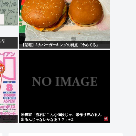
むな
【悲報】3大バーガーキングの弱点「冷めてる」
米農家「流石にこんな値段じゃ、米作り辞める人、
出るんじゃないかなあ？？」⭐︎２