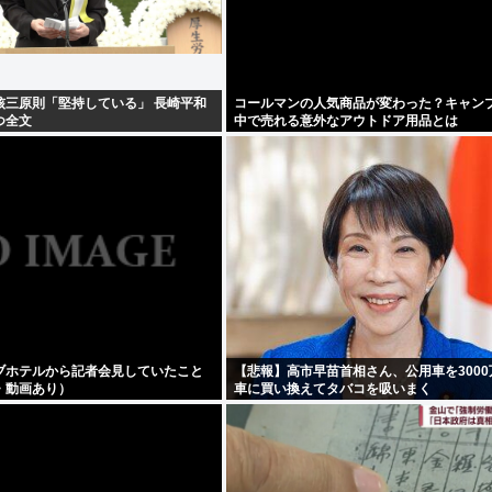
核三原則「堅持している」 長崎平和
コールマンの人気商品が変わった？キャン
つ全文
中で売れる意外なアウトドア用品とは
ブホテルから記者会見していたこと
【悲報】高市早苗首相さん、公用車を300
・動画あり）
車に買い換えてタバコを吸いまく
る・・・・・・・・・