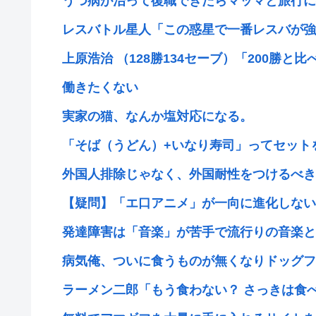
うつ病が治って復職できたらマッマと旅行に
レスバトル星人「この惑星で一番レスバが強い
上原浩治 （128勝134セーブ）「200勝と比べた
働きたくない
実家の猫、なんか塩対応になる。
「そば（うどん）+いなり寿司」ってセットを
外国人排除じゃなく、外国耐性をつけるべき
【疑問】「エ口アニメ」が一向に進化しない
発達障害は「音楽」が苦手で流行りの音楽と
病気俺、ついに食うものが無くなりドッグフ
ラーメン二郎「もう食わない？ さっきは食べ