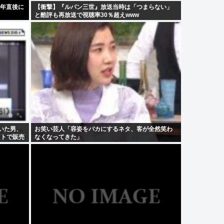
7年直後に
【衝撃】『ルパン三世』放送当時は「つまらない」
と酷評も再放送で視聴率30％超えwww
いた男、
お笑い芸人「容姿をバカにするネタ、客が全然笑わ
ットで販売
なくなってきた」