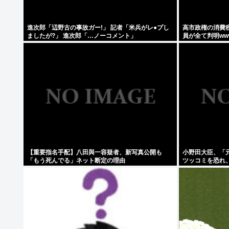
進次郎「辺野古の事故ガー!」 記者「米兵がレ●プし
高市政権の消費
ましたが?」 進次郎「…ノーコメント」
員が全て判明ww
【重要指名手配】八田與一容疑者、新写真公開も
小野田大臣、「
「もう死んでる」ネット断定の理由
ツッコミを恐れ