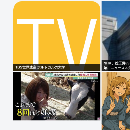
NHK、総工費6
TBS世界遺産 ポルトガルの大学
始。ニュースス