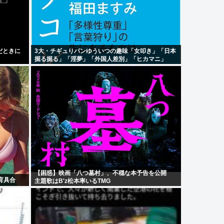
だときに
3大・チギュりパンゆういつの趣味「女叩き」「日本
掘る掘る」「淫夢」「外国人差別」「ヒカマニ」
【困惑】映画「八つ墓村」、不穏な本予告を公開
育具合
主題歌はB'z松本率いるTMG