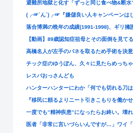
避難所地獄と化す「ずっと同じ食べ物&断水で
(╭☞´ん`)╭☞『嫌儲良い人キャンペーンは
落合博満の晩年の成績(1991-1998)、ギリ擁護
【動画】89歳認知症祖母とその面倒を見てる3
高橋名人が左手のバネを取るため手術を決意
チック症のゆうぽん、久々に見たらめっちゃ
レスバおっさんども
ハンターハンターにわか「何でも切れる刀は具
『移民に頼るよりニート引きこもりを働かせれば
一度でも"精神疾患"になったらお終い。壊れた
医者「非常に言いづらいんですが…」ワイ「