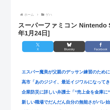
ホーム
ゲハ
スーパーファミコン Nintendo Sw
年1月24日]
X
Bluesky
Facebook
エスパー魔美が父親のデッサン練習のためにヌ
高市「あのジジイ、最近イジワルになってきた
企業防災に詳しい弁護士「”売上金を金庫に”は
新しい職場でだんだん自分の無能さがバレ始め