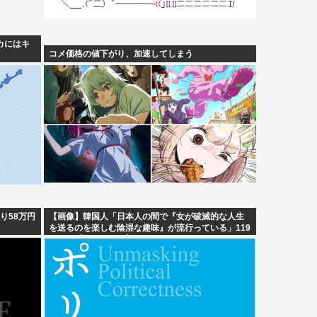
ピカにはキ
コメ価格の値下がり、加速してしまう
り58万円
【画像】韓国人「日本人の間で『女が破滅的な人生
を送るのを楽しむ陰湿な趣味』が流行っている」119
万バズ【HotTweets】