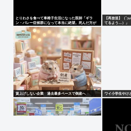
とりわさを食べて車椅子生活になった医師「ギラ
【再放送】（´;
ン・バレー症候群になって本当に絶望。死んだ方が
てるよう…）」
良かったと思った」
賃上げしない企業 過去最多ペースで倒産へ
ワイ小学生やけ