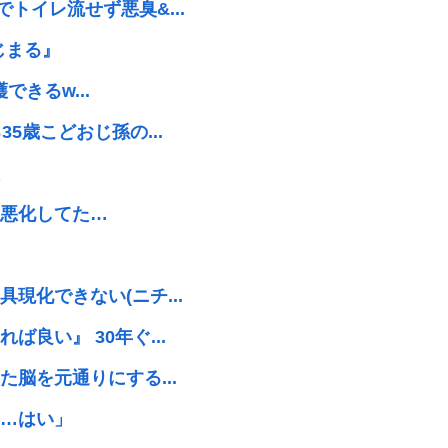
トイレ流せず悪臭&...
じまる』
できるw...
5歳こどおじ孫の...
悪化してた…
現化できない(ニチ...
良い』 30年ぐ...
脳を元通りにする...
…はい」