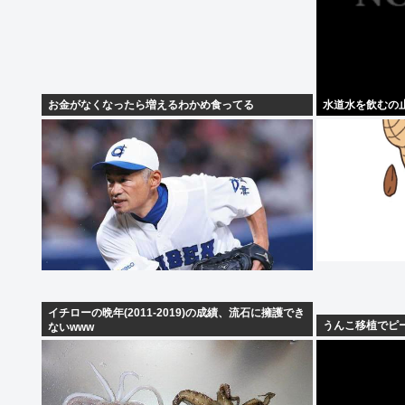
お金がなくなったら増えるわかめ食ってる
水道水を飲むの
イチローの晩年(2011-2019)の成績、流石に擁護でき
うんこ移植でピ
ないwww