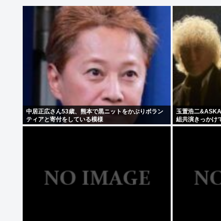
中居正広さん53歳、熊本で黒ニットをかぶりボラン
玉置浩二&ASK
ティアと寄付をしている模様
組共演きっかけ