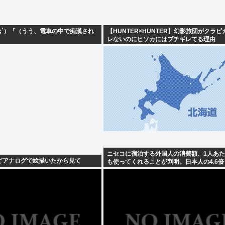
ω;`）「（うう、電車の中で痴漢され
【HUNTER×HUNTER】幻影旅団がクラ
レないのにヒソカにはブチギレてる理由
ニセコに宿泊する外国人の消費額、1人あた
どアナログで絵描いたから見て
も使ってくれることが判明。日本人の4.6倍