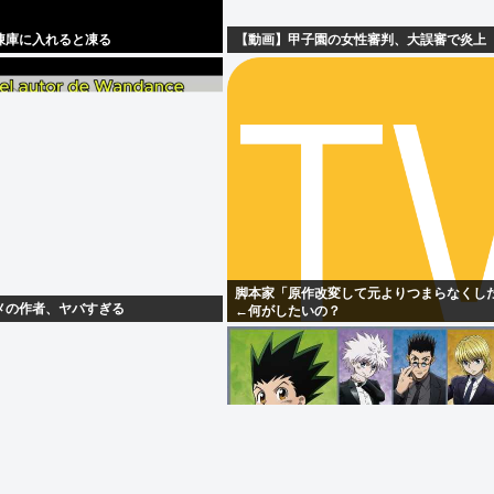
凍庫に入れると凍る
【動画】甲子園の女性審判、大誤審で炎上
脚本家「原作改変して元よりつまらなくし
メの作者、ヤバすぎる
←何がしたいの？