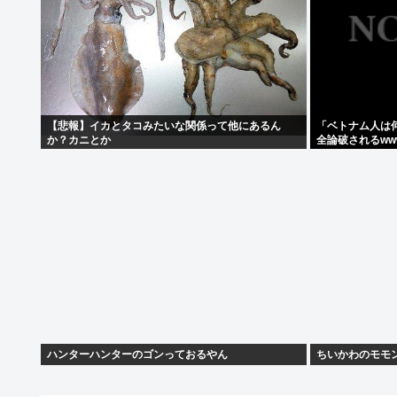
【悲報】イカとタコみたいな関係って他にあるん
「ベトナム人は
か？カニとか
全論破されるww
ハンターハンターのゴンっておるやん
ちいかわのモモ