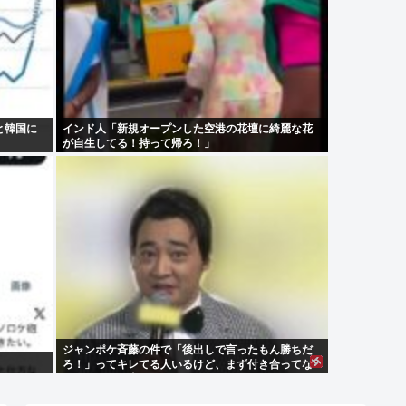
と韓国に
インド人「新規オープンした空港の花壇に綺麗な花
が自生してる！持って帰ろ！」
ジャンポケ斉藤の件で「後出しで言ったもん勝ちだ
ろ！」ってキレてる人いるけど、まず付き合ってな
い人とそんな事しなきゃいいのでは？