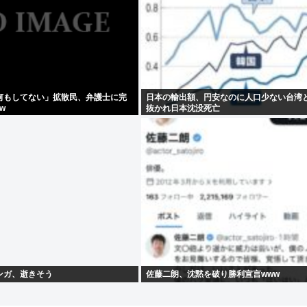
何もしてない」拡散民、弁護士に完
日本の輸出額、円安なのに人口少ない台湾
w
抜かれ日本沈没死亡
ンガ、逝きそう
佐藤二朗、沈黙を破り勝利宣言www