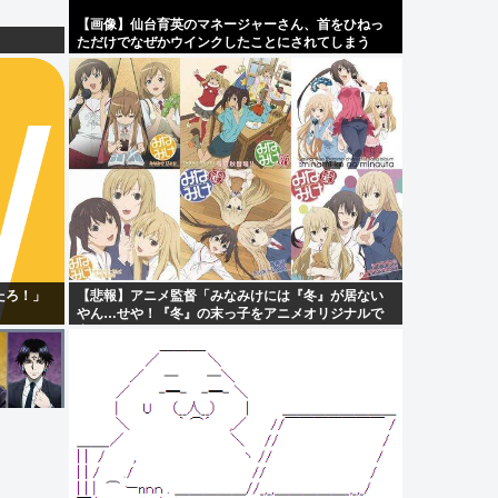
【画像】仙台育英のマネージャーさん、首をひねっ
ただけでなぜかウインクしたことにされてしまう
www
たろ！」
【悲報】アニメ監督「みなみけには『冬』が居ない
やん…せや！『冬』の末っ子をアニメオリジナルで
出そ！」