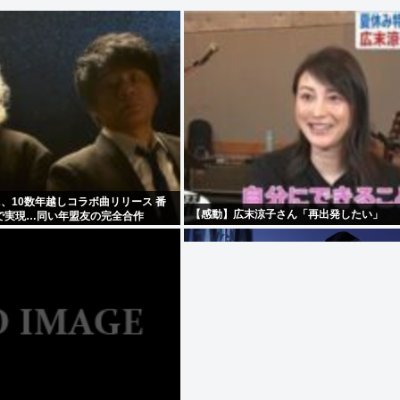
A、10数年越しコラボ曲リリース 番
【感動】広末涼子さん「再出発したい」
で実現…同い年盟友の完全合作