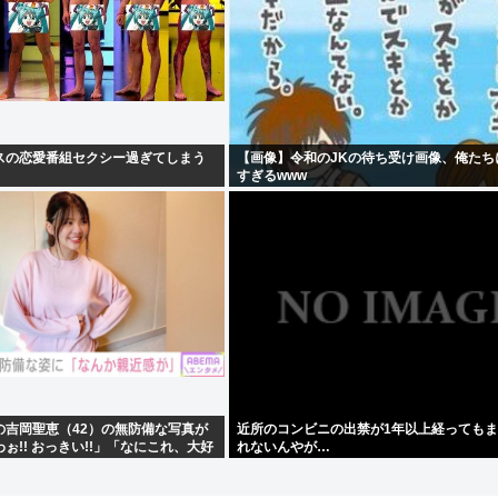
スの恋愛番組セクシー過ぎてしまう
【画像】令和のJKの待ち受け画像、俺たち
すぎるwww
の吉岡聖恵（42）の無防備な写真が
近所のコンビニの出禁が1年以上経っても
ぉ!! おっきい!!」「なにこれ、大好
れないんやが…