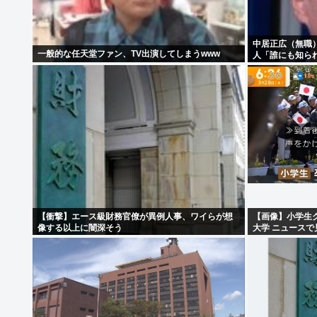
中居正広（無職
一般的な任天堂ファン、TV出演してしまうwww
人「誰にも知ら
【衝撃】エース級財務官僚が異例人事、ワイらが想
【画像】小学生
像する以上に闇深そう
大学 ニュースで