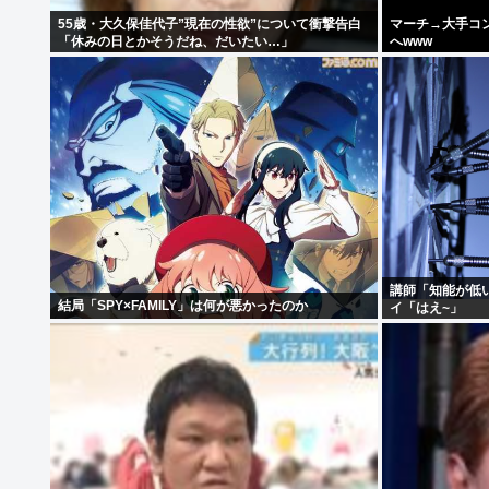
55歳・大久保佳代子”現在の性欲”について衝撃告白
マーチ→大手コ
「休みの日とかそうだね、だいたい…」
へwww
講師「知能が低
結局「SPY×FAMILY」は何が悪かったのか
イ「はえ~」