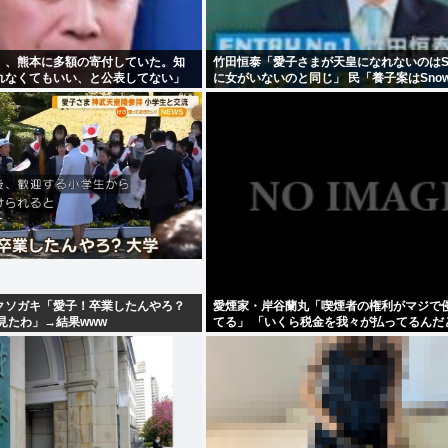
）、熊本に多額の寄付していた。知
竹田恒泰「愛子さまが天皇になれないのはSno
れなくてもいい、と公表してない」
に女がいないのと同じ」 民「養子案はSnow
竹田恒泰が入るようなもの」
クソガキ「愛子！卒業したんやろ？
愛煙家・岸谷蘭丸「喫煙者の権利がマジで
見たわ」→結果www
てる」 「いくら税金を我々が払ってるんだ