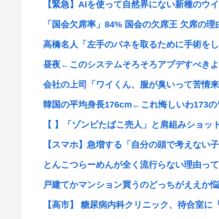
【緊急】AIを使って自然界にない新種のウイル
「国会欠席率」84% 国会の欠席王 欠席の理由
高橋名人「左手のバネを取るために手術をし
昼夜←このシステムそろそろアプデすべきよ
会社の上司「ワイくん、服が臭いって苦情来て
韓国の平均身長176cm←これ悔しいわ173の
【 】「ゾンビたばこ売人」と肩組みショット
【スマホ】急増する「自分の頭で考えない子」
とんこつらーめんが全く流行らない理由って
戸建てかマンション買うのどっちがええか悩
【高市】 糖尿病内科クリニック、待合室に『