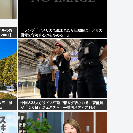
イルの良
トランプ「アメリカで産まれたら自動的にアメリカ
2001】
国籍を付与するのをやめる！」
政府「減
中国人22人がタイの空港で搭乗拒否される、警備員
w
が「つり目」ジェスチャー―香港メディア [8/6]