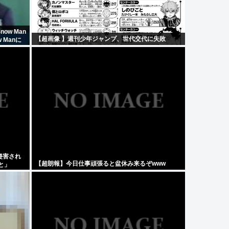
w Man
【超画像 】週刊少年ジャンプ、世代交代に失敗
 Manに
侵害され
【超朗報】今日仕事頑張ると盆休み来るぞwww
と」