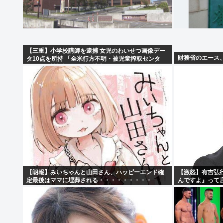
【三重】小学校講師を逮捕 女児のわいせつ画像デー
財務省のエース
タ10点を所持 「全米行方不明・被児童搾取センタ
ー」から情報提供があり捜査
【朗報】みいちゃんと山田さん、ハッピーエンド確
【激怒】有吉弘
定最後はママに埋葬される・・・・・・・・・
んですよ』って
の？」・・・・