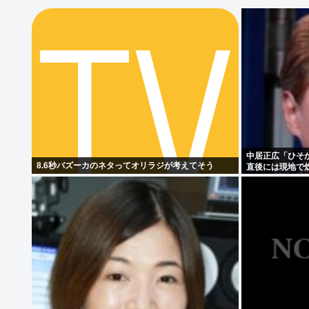
中居正広「ひそか
8.6秒バズーカのネタってオリラジが考えてそう
直後には現地で炊
い”と、強まる