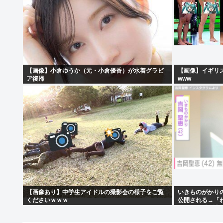
【画像】小倉ゆうか（元・小倉優香）が水着グラビ
【画像】イギリ
ア復帰
www
【画像あり】中学生アイドルの撮影会の様子をご覧
いきものがかり
くださいｗｗｗ
公開される→「わ
き…」 と大反響