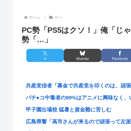
ホーム
ゲハ
PC勢「PS5はクソ！」俺「じ
勢「…」
X
Bluesky
Facebook
共産党信者「募金で共産党を叩くのは、頑張る
パチ●コ中毒者の99%はアニメに興味なく、い
甲子園出場校 猛暑と資金難に苦しむ
広島県警「高市さんが来るので頑張って左派の