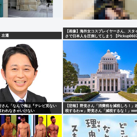
【画像】海外女コスプレイヤーさん、スタ
、左遷
さで日本人を圧倒してしまう 【Pickup0607
行さん「なんで俺は『テレビ見ない
【悲報】野党さん「消費税を減税しろ！」
言われなきゃいけない
税するわｗ」野党さん「減税するな！」ww
・・・・・