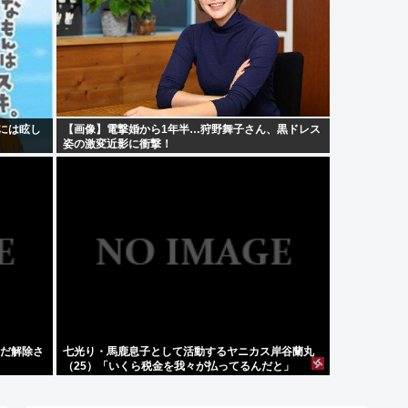
には眩し
【画像】電撃婚から1年半…狩野舞子さん、黒ドレス
姿の激変近影に衝撃！
まだ解除さ
七光り・馬鹿息子として活動するヤニカス岸谷蘭丸
（25）「いくら税金を我々が払ってるんだと」