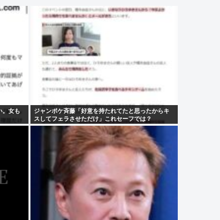
い。女も
ジャンポケ斉藤「好意を持たれてたと思ったからキ
スしてフェラさせただけ」これセーフでは？