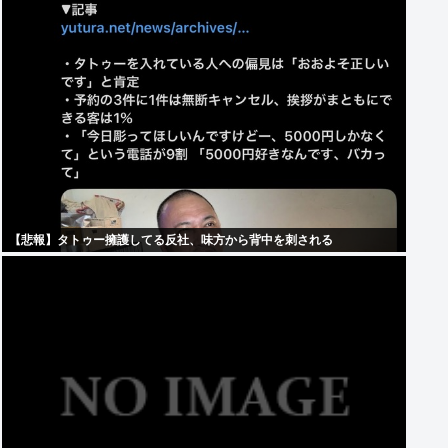
【悲報】タトゥー擁護してる反社、味方から背中を刺される