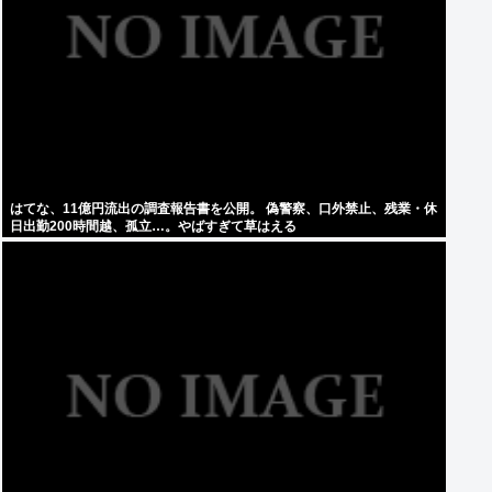
はてな、11億円流出の調査報告書を公開。 偽警察、口外禁止、残業・休
日出勤200時間越、孤立…。やばすぎて草はえる