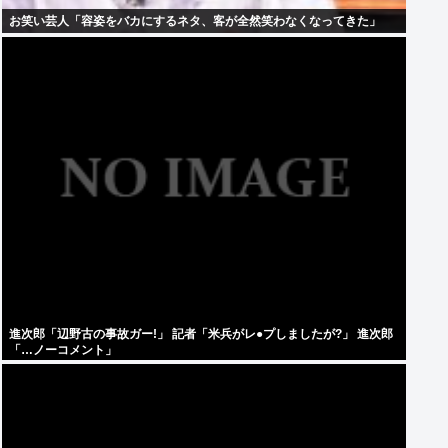
お笑い芸人「容姿をバカにするネタ、客が全然笑わなくなってきた」
進次郎「辺野古の事故ガー!」 記者「米兵がレ●プしましたが?」 進次郎
「…ノーコメント」