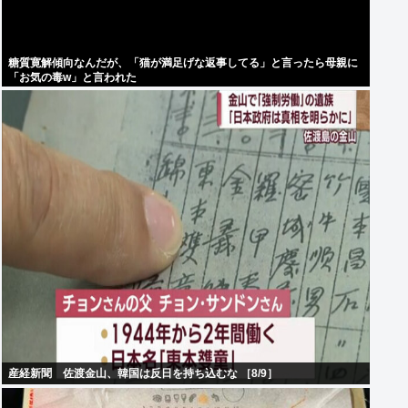
糖質寛解傾向なんだが、「猫が満足げな返事してる」と言ったら母親に
「お気の毒w」と言われた
産経新聞 佐渡金山、韓国は反日を持ち込むな ［8/9］