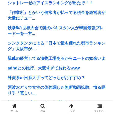
シャトレーゼのアイスランキングが出たぞ！！
「作業所」とかいう健常者が払ってる税金を経営者が
大量にチュー...
鉄拳8の世界大会で謎のパキスタン人が韓国最強プレ
ーヤーを一方...
シンクタンクによる「日本で最も優れた都市ランキン
グ」大阪市が...
親戚の経営してる漬物工場あるからニートの奴来いよ
adhdとの旅行、大変すぎておわるwww
外資系or日系大手ってどっちがおすすめ？
阿波おどりで女性の体強調した無断動画拡散、憤る踊
り手「悲しい...
初めてソープランド行った感想を教えて
ホーム
検索
トップ
サイドバー
39歳で年収240万だけど将来が不安で夏休み楽しめな