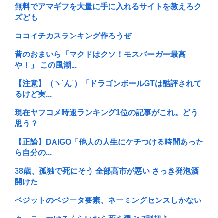
無料でアマギフを大量に手に入れるサイトを教えろク
ズども
ココイチカスランキング作ろうぜ
昔のおまいら「マクドはクソ！モスバーガー最高
や！」 この風潮...
【注意】（ヽ´ん`）「ドラゴンボールGTは酷評されて
るけど実...
現在ヤフコメ時速ランキング1位の記事がこれ。どう
思う？
【正論】DAIGO「他人の人生にケチつける時間あった
ら自分の...
38歳、孤独で死にそう 全部高市が悪い さっき発泡酒
開けた
ベジットのベジータ要素、ネーミングセンスしかない