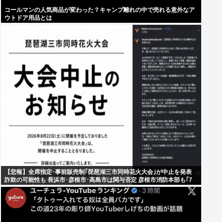
コールマンの人気商品が変わった？キャンプ離れの中で売れる意外なア
ウトドア用品とは
【悲報】全席指定･事前販売制｢琵琶湖三市同時花火大会｣が中止を発表
詐欺の可能性も 長浜市･彦根市･高島市は関与否定 彦根市消防本部も｢7
日時点で受理していない｣