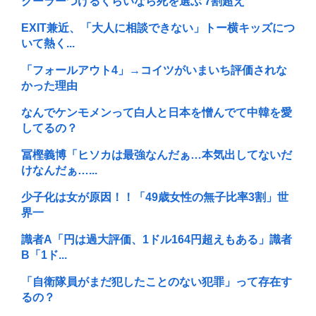
クーラーつけるくらいなら死を選ぶ 7割超え
EXIT兼近、「大人に相談できない」トー横キッズにつ
いて熱く...
「フォールアウト4」→コイツがいまいち評価されな
かった理由
なんでケンモメンって白人と日本を憎んでて中韓を愛
してるの？
冨樫義博「ヒソカは最強なんだぁ…本気出してないだ
けなんだぁ…...
少子化は女が原因！！「49歳女性の無子比率3割」世
界一
識者A「円は過大評価、1ドル164円超えもある」識者
B「1ド...
「自衛隊員がまだ犯したことのない犯罪」って存在す
るの？