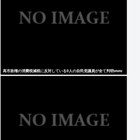
高市政権の消費税減税に反対している9人の自民党議員が全て判明www