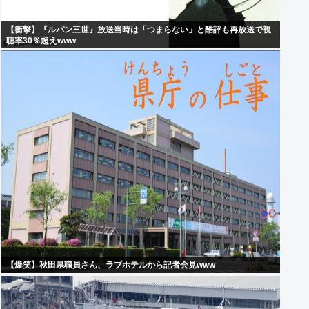
【衝撃】『ルパン三世』放送当時は「つまらない」と酷評も再放送で視
聴率30％超えwww
【爆笑】秋田県職員さん、ラブホテルから記者会見www