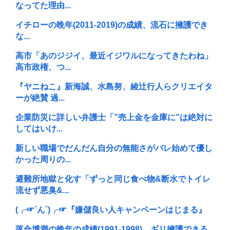
なってた理由...
イチローの晩年(2011-2019)の成績、流石に擁護でき
な...
高市「あのジジイ、最近イジワルになってきたわね」
高市政権、つ...
『ヤニねこ』新海誠、水島努、綾辻行人らクリエイタ
ーが絶賛 過...
企業防災に詳しい弁護士「”売上金を金庫に”は絶対に
してはいけ...
新しい職場でだんだん自分の無能さがバレ始めて優し
かった周りの...
避難所地獄と化す「ずっと同じ食べ物&断水でトイレ
流せず悪臭&...
(╭☞´ん`)╭☞『嫌儲良い人キャンペーンはじまる』
落合博満の晩年の成績(1991-1998)、ギリ擁護できる