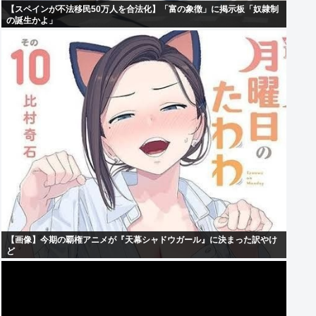
【スペインが不法移民50万人を合法化】「富の象徴」に掲示板「奴隷制
の誕生かよ」
【画像】今期の覇権アニメが『天幕シャドウガール』に決まった訳やけ
ど