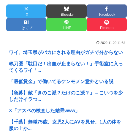
X
Bluesky
Facebook
はてブ
LINE
Pinterest
2022.11.29 11:34
ワイ、埼玉県がバカにされる理由がガチで分からない
執刀医「駄目だ！出血が止まらない！」手術室に入っ
てくるワイ「...
「最低賃金」で働いてるケンモメン意外といる説
【急募】敵「きのこ派？たけのこ派？」←こいつを少
しだけイラつ...
X「アスペの検査した結果www」
【千葉】無職75歳、女児2人にAVを見せ、1人の体を
服の上か...