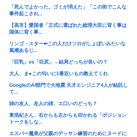
「死んでよかった。ゴミが消えた」「この街でこんな
事件起こされ...
【高市】愛国者「正式に選ばれた総理大臣に背く事は
国体に背く事...
リンゴ・スター⬅︎この人だけソロがしょぼいみたいな
風潮あるじ...
「巨乳」vs「巨尻」→結局どっちが良いの？
大人、ま●この匂いに1番近いもの教えてくれ
GoogleのAI部門で大地震 天才エンジニア4人が結託し
て...
姉の友人、友人の姉、エ口いのどっち？
東浩紀さん、右からも左からも叩かれる「ポジション
トークをしな...
エスパー魔美が父親のデッサン練習のためにヌードに