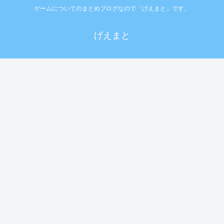
ゲームについてのまとめブログなので「げえまと」です。
げえまと