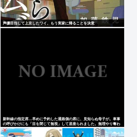
声優目指して上京したワイ、もう実家に帰ることを決意
新幹線の指定席…早めに予約した通路側の席に、見知らぬ母子が。車掌
の呼びかけにも「目を閉じて無視」して居座られました。無理やり奪わ
れた席は、結局“やったもん勝ち”になってしまうのでしょうか？ 8/7