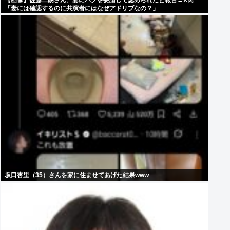
【画像】佐藤二朗さん、妻にハグを要請して認められたと報告→X民
「妻には確認するのに共演者にはなぜアドリブなの？」
坂口杏里（35）さんを家に住ませてあげた結果www