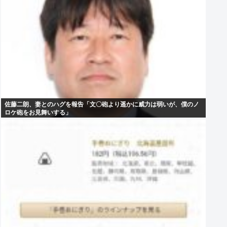
佐藤二朗、妻とのハグを報告「文〇砲より遥かに威力は弱いが、僕のノ
ロケ砲をお見舞いする」