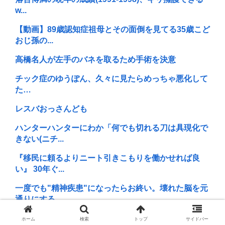
w...
【動画】89歳認知症祖母とその面倒を見てる35歳こど
おじ孫の...
高橋名人が左手のバネを取るため手術を決意
チック症のゆうぽん、久々に見たらめっちゃ悪化して
た…
レスバおっさんども
ハンターハンターにわか「何でも切れる刀は具現化で
きない(ニチ...
『移民に頼るよりニート引きこもりを働かせれば良
い』 30年ぐ...
一度でも"精神疾患"になったらお終い。壊れた脳を元
通りにする...
医者「非常に言いづらいんですが…」ワイ「…はい」
ホーム
検索
トップ
サイドバー