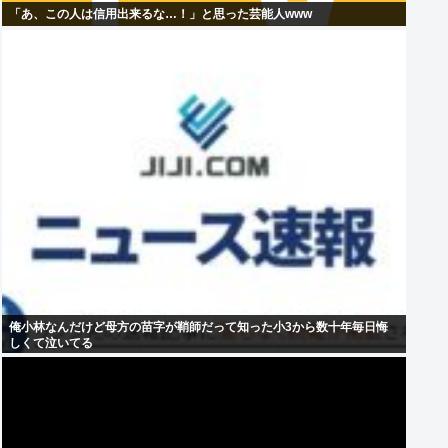
「あ、この人は信用出来るな…！」と思った芸能人www
俺小林なんだけど母方の苗字が鞘師だって知った小3から数十年毎日悔
しくて泣いてる