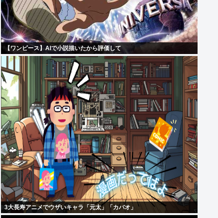
【ワンピース】AIで小説描いたから評価して
3大長寿アニメでウザいキャラ「元太」「カバオ」