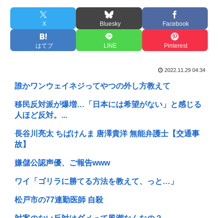
X
Bluesky
Facebook
はてブ
LINE
Pinterest
2022.11.29 04:34
誰かワンウェイネジってやつの外し方教えて
移民反対派が爆増…「日本には希望がない」と感じる
人ほど反対。...
長谷川亮太 ちばけんま 唐澤貴洋 無能弁護士【交通事
故】
嫌儲公認声優、ご報告www
ワイ「ゴリラに勝てる方法を教えて、っと…」
松戸市の77連勤医師 自殺