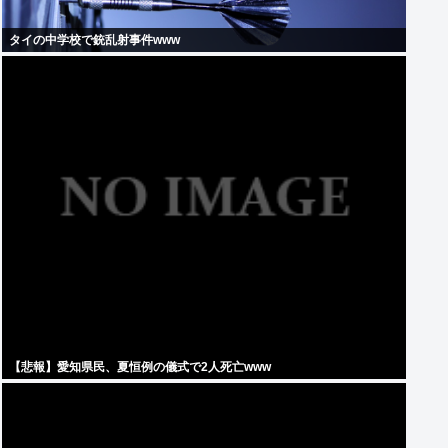
タイの中学校で銃乱射事件www
【悲報】愛知県民、夏恒例の儀式で2人死亡www