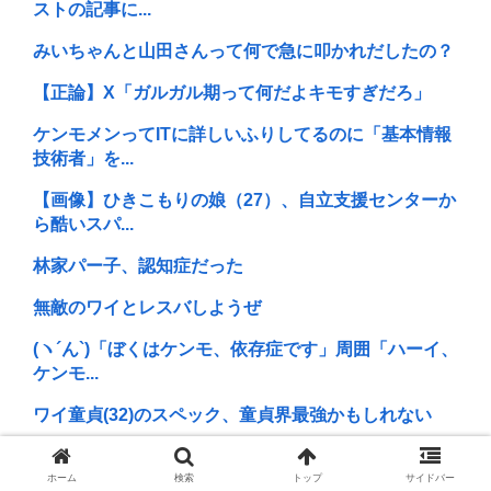
ストの記事に...
みいちゃんと山田さんって何で急に叩かれだしたの？
【正論】X「ガルガル期って何だよキモすぎだろ」
ケンモメンってITに詳しいふりしてるのに「基本情報
技術者」を...
【画像】ひきこもりの娘（27）、自立支援センターか
ら酷いスパ...
林家パー子、認知症だった
無敵のワイとレスバしようぜ
(ヽ´ん`)「ぼくはケンモ、依存症です」周囲「ハーイ、
ケンモ...
ワイ童貞(32)のスペック、童貞界最強かもしれない
RPGで"弓使い"が最強になった事、一度も無い説
ホーム
検索
トップ
サイドバー