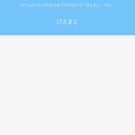
ゲームについてのまとめブログなので「げえまと」です。
げえまと