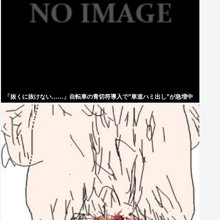
「抜くに抜けない……」自転車の青切符導入で”車道ハミ出し”が急増中