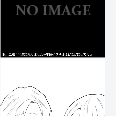
飯田圭織「45歳になりました✨年齢イジりはほどほどにしてね 」