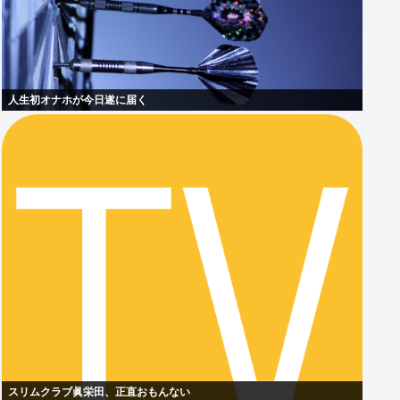
人生初オナホが今日遂に届く
スリムクラブ眞栄田、正直おもんない