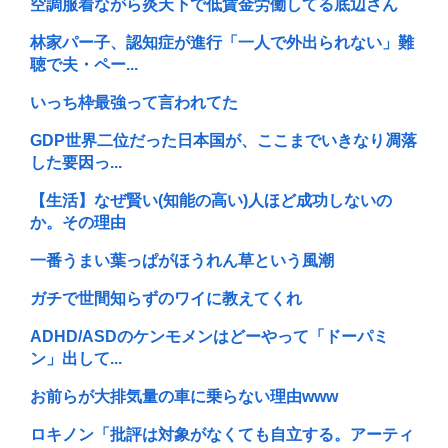
空調服着ながら炎天下で低賃金労働してる底辺さん
林家パー子、認知症が進行「一人で外出られない」難
聴で夫・ペー...
いっち枠最強って言われてた
GDP世界二位だった日本国が、ここまでいきなり凋落
した要因っ...
【生活】なぜ賢い(知能の高い)人ほど成功しないの
か。その理由
一番うまい葉っぱがほうれん草という風潮
ガチで世間知らずのワイに教えてくれ
ADHD/ASDのケンモメンはどーやって「ドーパミ
ン」出して...
お前らが大排気量の車に乗らない理由www
ロキノン「批評は対象がなくても自立する。アーティ