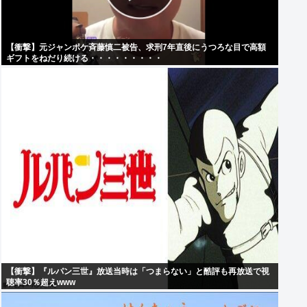
【衝撃】元ジャンポケ斉藤慎二被告、求刑7年直後にうつろな目で高額
ギフトをねだり続ける・・・・・・・・・
【衝撃】『ルパン三世』放送当時は「つまらない」と酷評も再放送で視
聴率30％超えwww