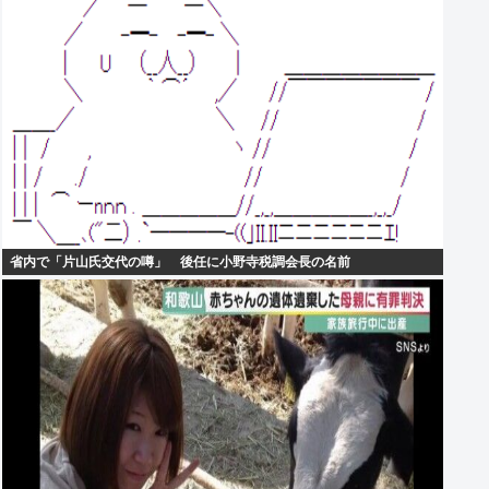
省内で「片山氏交代の噂」 後任に小野寺税調会長の名前