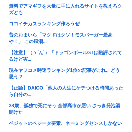
無料でアマギフを大量に手に入れるサイトを教えろク
ズども
ココイチカスランキング作ろうぜ
昔のおまいら「マクドはクソ！モスバーガー最高
や！」 この風潮...
【注意】（ヽ´ん`）「ドラゴンボールGTは酷評されて
るけど実...
現在ヤフコメ時速ランキング1位の記事がこれ。どう
思う？
【正論】DAIGO「他人の人生にケチつける時間あった
ら自分の...
38歳、孤独で死にそう 全部高市が悪い さっき発泡酒
開けた
ベジットのベジータ要素、ネーミングセンスしかない