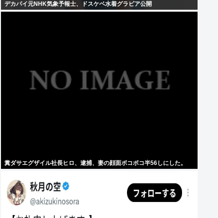
デカパイ元NHK気象予報士、ドスケベ水着グラビア公開
糞ダサエグザイル社長ヒロ、逮捕、妻の顔面ボコボコ半56しにした。