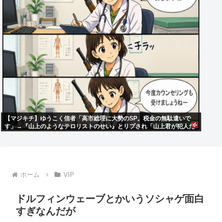
【マジキチ】ゆうこく信者「高市総理に大勢のSP。税金の無駄遣いで
す」→『山上のようなテロリストのせい』とリプされ「山上君が犯人だ
とまだ思っておられるのですか？」ドヤ顔ポスト
ホーム
VIP
ドルフィンウェーブとかいうソシャゲ面白
すぎなんだが