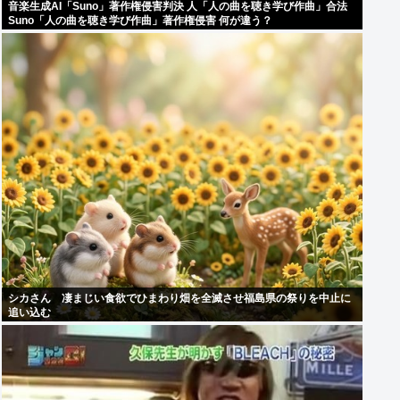
音楽生成AI「Suno」著作権侵害判決 人「人の曲を聴き学び作曲」合法
Suno「人の曲を聴き学び作曲」著作権侵害 何が違う？
シカさん 凄まじい食欲でひまわり畑を全滅させ福島県の祭りを中止に
追い込む