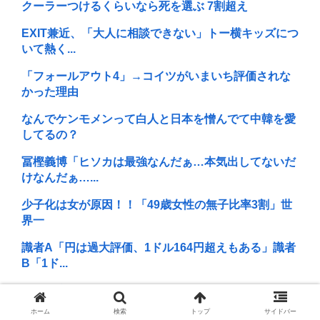
クーラーつけるくらいなら死を選ぶ 7割超え
EXIT兼近、「大人に相談できない」トー横キッズにつ
いて熱く...
「フォールアウト4」→コイツがいまいち評価されな
かった理由
なんでケンモメンって白人と日本を憎んでて中韓を愛
してるの？
冨樫義博「ヒソカは最強なんだぁ…本気出してないだ
けなんだぁ…...
少子化は女が原因！！「49歳女性の無子比率3割」世
界一
識者A「円は過大評価、1ドル164円超えもある」識者
B「1ド...
「自衛隊員がまだ犯したことのない犯罪」って存在す
るの？
ホーム
検索
トップ
サイドバー