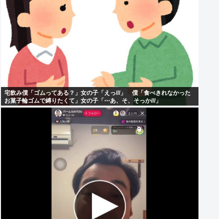
宅飲み僕「ゴムってある？」女の子「えっ///」 僕「食べきれなかった
お菓子輪ゴムで縛りたくて」女の子「⋯あ、そ、そっか///」