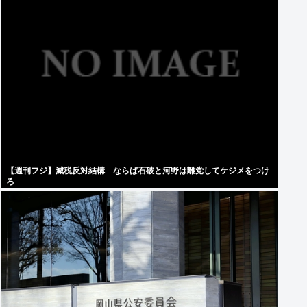
【週刊フジ】減税反対結構 ならば石破と河野は離党してケジメをつけ
ろ