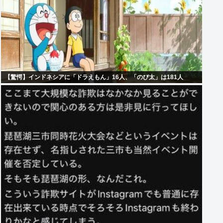
【驚愕】インドネシアに「ドラえもん」16人、「のび太」は181人