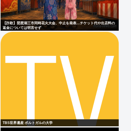
【詐欺】琵琶湖三市同時花火大会、中止を発表…チケット代や出店料の
返金については明言せず
TBS世界遺産 ポルトガルの大学