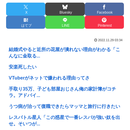
X
Bluesky
Facebook
はてブ
LINE
Pinterest
2022.11.29 03:34
結婚式やると近所の花屋が潰れない理由がわかる「こ
んなに金取る...
安楽死したい
VTuberがネットで嫌われる理由ってさ
手取り35万、子ども部屋おじさん俺の家計簿がコチ
ラ。アドバイ...
うつ病が治って復職できたらマッマと旅行に行きたい
レスバトル星人「この惑星で一番レスバが強い奴を出
せ。そいつが...