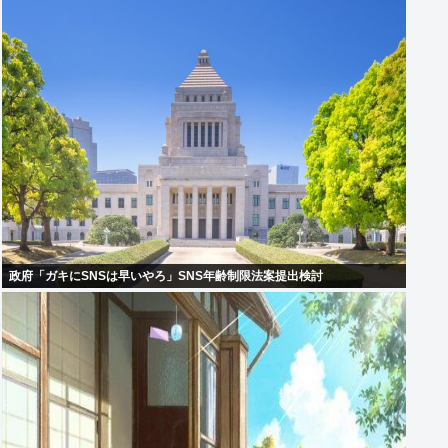
政府「ガキにSNSは早いやろ」SNS年齢制限法案提出検討