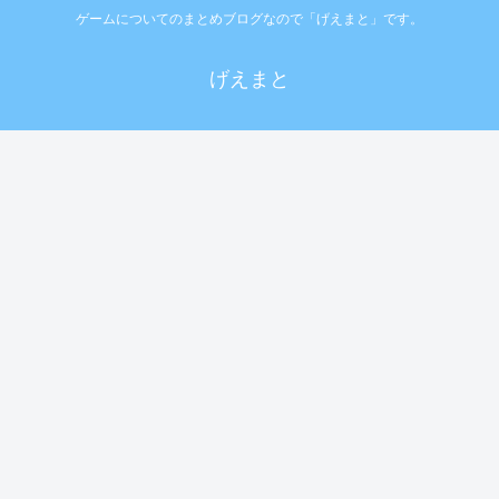
ゲームについてのまとめブログなので「げえまと」です。
げえまと