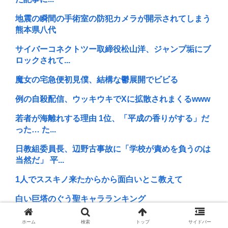
地震の瞬間の手術室の防犯カメラが開示されてしまう
熊本県八代
サイバーコネクトツー取締役松山洋、ジャンプ垢にブ
ロックされて...
魔女の宅急便初見僕、結構な鬱展開でビビる
例の自殺配信、ウッキウキでXに拡散されまくるwww
若者が海離れする理由 1位、「平成の香りがする」だ
った… た...
日教組委員長、辺野古事故に「学校が責めを負うのは
当然だ」 平...
1人でススキノ来たからから面白いとこ教えて
白い巨塔のぐう聖キャラランキング
ワイが死にたい100の理由
ホーム
検索
トップ
サイドバー