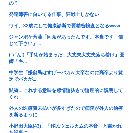
の？
発達障害に向いてる仕事、狂戦士しかない
ワイ、32歳にして健康診断で要精密検査となるwww
ジャンポケ斉藤「同意があったんです。本当です。信
じて下さい」...
(ヽ´ん`)「手術が始まった…大丈夫大丈夫落ち着け」医
師「キ...
中学生「嫌儲民はすげーバカw 大卒なのに高卒より貧
乏でバカが...
黙祷←これする意味を感情論抜きで論理的に説明して
くれ
外人の医療費未払いが多すぎたので病院が外人の治療
を断るように...
小野田大臣(43)、「移民ウェルカムの本音」と書かれ
た記事に...