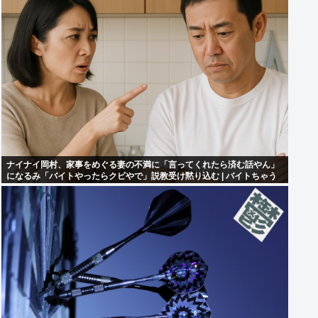
ナイナイ岡村、家事をめぐる妻の不満に「言ってくれたら済む話やん」
になるみ「バイトやったらクビやで」説教受け黙り込む | バイトちゃう
やろ