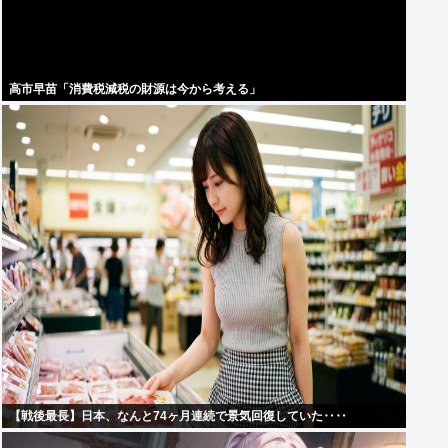
高市早苗「消費税減税の財源は今から考える」
【戦後最長】日本、なんと74ヶ月連続で景気回復していた‥‥