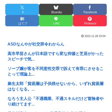
X
Bluesky
Facebook
はてブ
LINE
Pinterest
2022.11.28 23:04
ASDなんやが社交辞令わからん
高市早苗さんが日本語ですら変な抑揚と芝居がかった
スピーチで気...
ソープ嬢が客を不同意性交罪で訴えて有罪にさせるこ
とって理論上...
麻生太郎「貧困層は子供残せないから、いずれ貧困層
はなくなる。...
なろう主人公「不遇職業、不遇スキルだけど冒険者や
り続けてます...