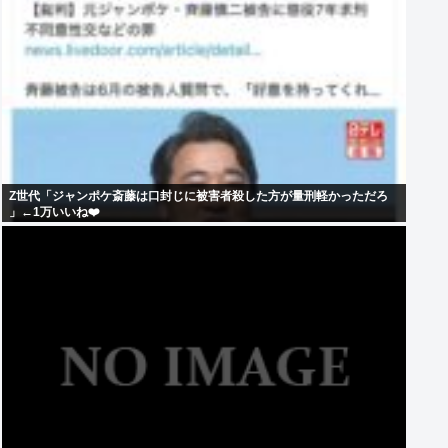
Z世代「ジャンポケ斎藤は口封じに被害者殺した方が量刑軽かっただろ
」←1万いいね❤️