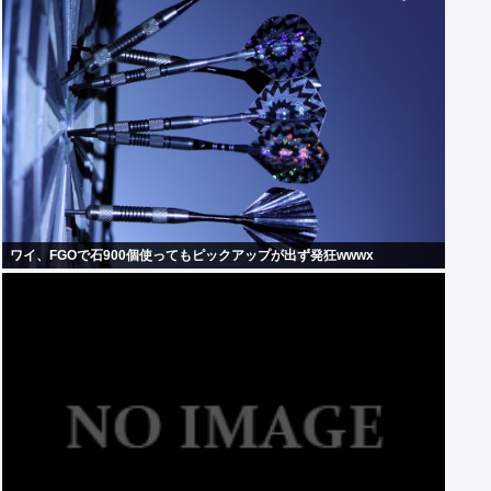
ワイ、FGOで石900個使ってもピックアップが出ず発狂wwwx