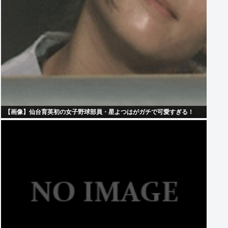
【画像】仙台育英初の女子野球部員・星よつはがガチで可愛すぎる！