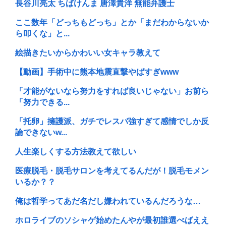
長谷川亮太 ちばけんま 唐澤貴洋 無能弁護士
ここ数年「どっちもどっち」とか「まだわからないか
ら叩くな」と...
絵描きたいからかわいい女キャラ教えて
【動画】手術中に熊本地震直撃やばすぎwww
「才能がないなら努力をすれば良いじゃない」お前ら
「努力できる...
「托卵」擁護派、ガチでレスバ強すぎて感情でしか反
論できないw...
人生楽しくする方法教えて欲しい
医療脱毛・脱毛サロンを考えてるんだが！脱毛モメン
いるか？？
俺は哲学ってあだ名だし嫌われているんだろうな…
ホロライブのソシャゲ始めたんやが最初誰選べばええ