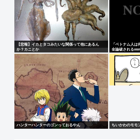
【悲報】イカとタコみたいな関係って他にあるん
「ベトナム人は
か？カニとか
全論破されるww
ハンターハンターのゴンっておるやん
ちいかわのモモ