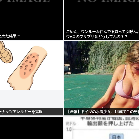
ごめん、ワンルーム住んでる奴って女呼ん
止めた結果⋯
ウ●コのブリブリ音どうしてんの？？
ーナッツアレルギーを克服
【画像】ドイツの水着少女、14歳でこの発