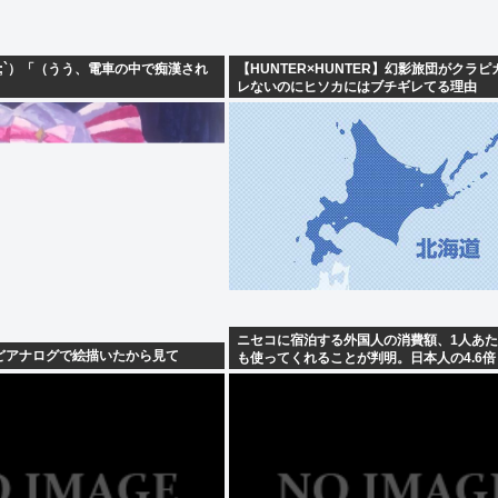
ω;`）「（うう、電車の中で痴漢され
【HUNTER×HUNTER】幻影旅団がクラ
レないのにヒソカにはブチギレてる理由
ニセコに宿泊する外国人の消費額、1人あた
どアナログで絵描いたから見て
も使ってくれることが判明。日本人の4.6倍