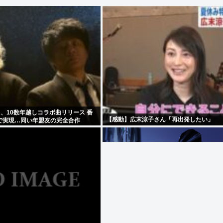
A、10数年越しコラボ曲リリース 番
【感動】広末涼子さん「再出発したい」
で実現…同い年盟友の完全合作