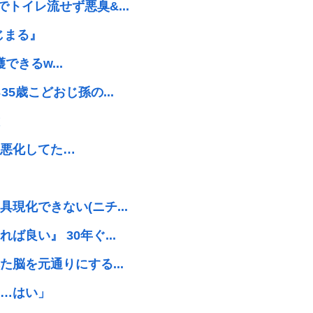
トイレ流せず悪臭&...
じまる』
できるw...
5歳こどおじ孫の...
悪化してた…
現化できない(ニチ...
良い』 30年ぐ...
脳を元通りにする...
…はい」