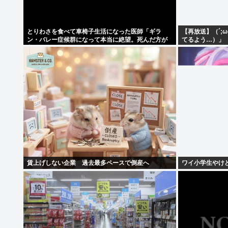
とりわさを食べて車椅子生活になった医師「ギラ
【再放送】（´;
ン・バレー症候群になって本当に絶望。死んだ方が
てるよう…）」
良かったと思った」
賃上げしない企業 過去最多ペースで倒産へ
ワイ小学生やけ