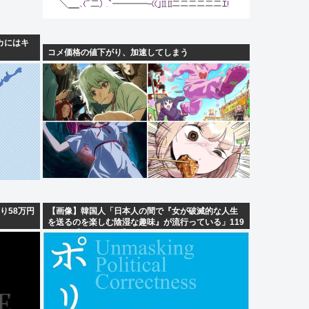
ピカにはキ
コメ価格の値下がり、加速してしまう
り58万円
【画像】韓国人「日本人の間で『女が破滅的な人生
を送るのを楽しむ陰湿な趣味』が流行っている」119
万バズ【HotTweets】