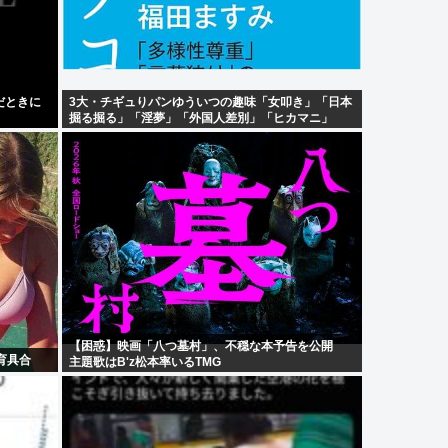
だときに
3大・チギュりパンゆういつの趣味「女叩き」「日本
掘る掘る」「淫夢」「外国人差別」「ヒカマニ」
【困惑】映画「八つ墓村」、不穏な本予告を公開
育具合
主題歌はB'z松本率いるTMG