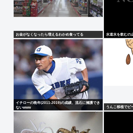
お金がなくなったら増えるわかめ食ってる
水道水を飲むの
イチローの晩年(2011-2019)の成績、流石に擁護でき
うんこ移植でピ
ないwww