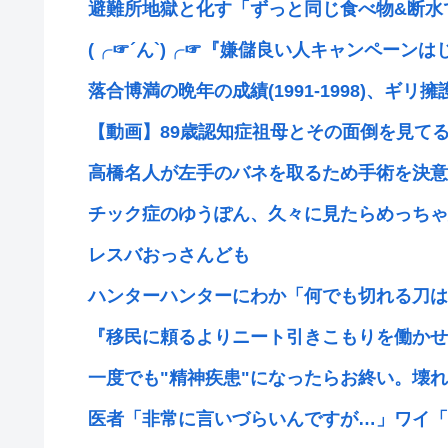
避難所地獄と化す「ずっと同じ食べ物&断水で
(╭☞´ん`)╭☞『嫌儲良い人キャンペーンは
落合博満の晩年の成績(1991-1998)、ギリ擁護
【動画】89歳認知症祖母とその面倒を見てる3
高橋名人が左手のバネを取るため手術を決意
チック症のゆうぽん、久々に見たらめっちゃ
レスバおっさんども
ハンターハンターにわか「何でも切れる刀は具
『移民に頼るよりニート引きこもりを働かせれば
一度でも"精神疾患"になったらお終い。壊れた
医者「非常に言いづらいんですが…」ワイ「