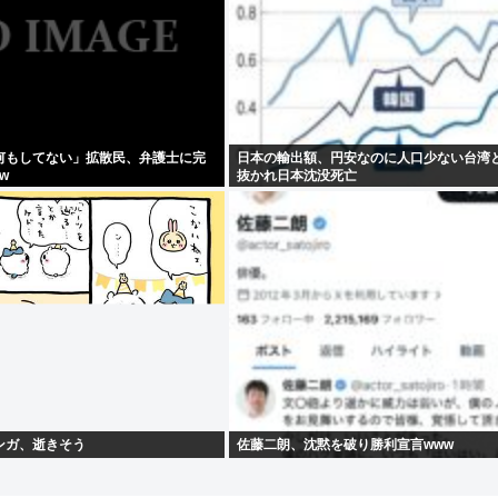
何もしてない」拡散民、弁護士に完
日本の輸出額、円安なのに人口少ない台湾
w
抜かれ日本沈没死亡
ンガ、逝きそう
佐藤二朗、沈黙を破り勝利宣言www