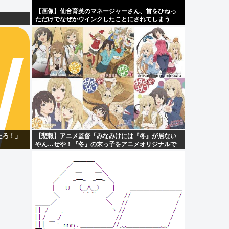
【画像】仙台育英のマネージャーさん、首をひねっ
ただけでなぜかウインクしたことにされてしまう
www
たろ！」
【悲報】アニメ監督「みなみけには『冬』が居ない
やん…せや！『冬』の末っ子をアニメオリジナルで
出そ！」