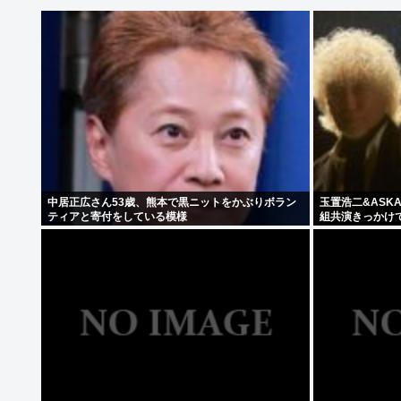
中居正広さん53歳、熊本で黒ニットをかぶりボラン
玉置浩二&ASK
ティアと寄付をしている模様
組共演きっかけ