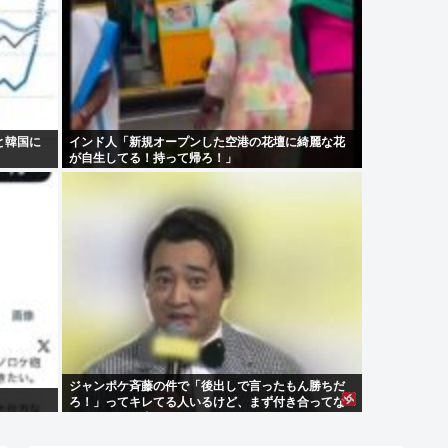
と韓国に
インド人「新規オープンした空港の花壇に綺麗な花
が自生してる！持って帰ろ！」
ジャンポケ斉藤の件で「後出しで言ったもん勝ちだ
ろ！」ってキレてる人いるけど、まず付き合ってな
い人とそんな事しなきゃいいのでは？