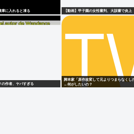
凍庫に入れると凍る
【動画】甲子園の女性審判、大誤審で炎上
脚本家「原作改変して元よりつまらなくし
メの作者、ヤバすぎる
←何がしたいの？