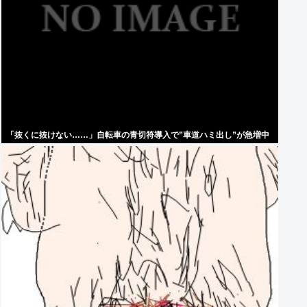
「抜くに抜けない……」自転車の青切符導入で”車道ハミ出し”が急増中