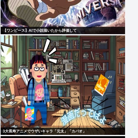
【ワンピース】AIで小説描いたから評価して
3大長寿アニメでウザいキャラ「元太」「カバオ」