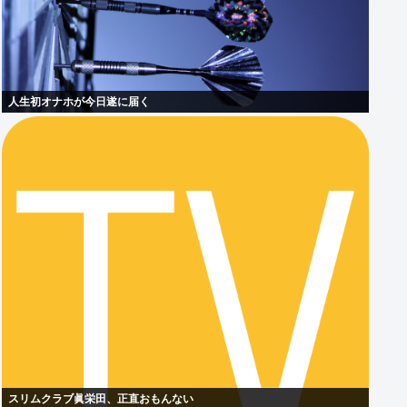
人生初オナホが今日遂に届く
スリムクラブ眞栄田、正直おもんない