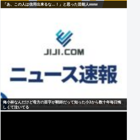
「あ、この人は信用出来るな…！」と思った芸能人www
俺小林なんだけど母方の苗字が鞘師だって知った小3から数十年毎日悔
しくて泣いてる