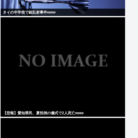
タイの中学校で銃乱射事件www
【悲報】愛知県民、夏恒例の儀式で2人死亡www