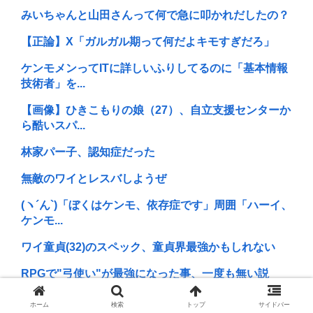
みいちゃんと山田さんって何で急に叩かれだしたの？
【正論】X「ガルガル期って何だよキモすぎだろ」
ケンモメンってITに詳しいふりしてるのに「基本情報
技術者」を...
【画像】ひきこもりの娘（27）、自立支援センターか
ら酷いスパ...
林家パー子、認知症だった
無敵のワイとレスバしようぜ
(ヽ´ん`)「ぼくはケンモ、依存症です」周囲「ハーイ、
ケンモ...
ワイ童貞(32)のスペック、童貞界最強かもしれない
RPGで"弓使い"が最強になった事、一度も無い説
ケンモメンって朝食抜いてそう
ホーム
検索
トップ
サイドバー