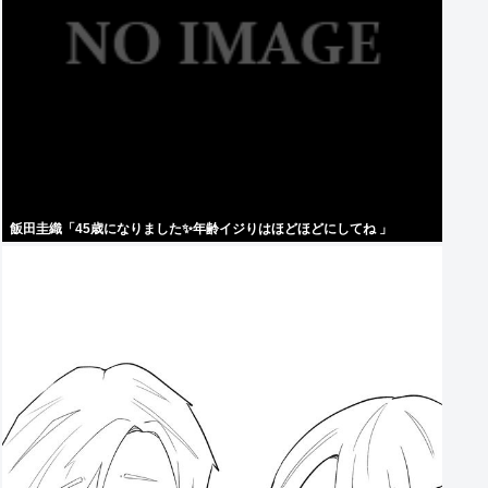
飯田圭織「45歳になりました✨年齢イジりはほどほどにしてね 」