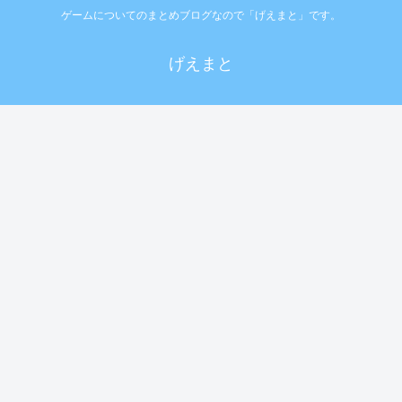
ゲームについてのまとめブログなので「げえまと」です。
げえまと