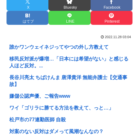
X
Bluesky
Facebook
はてブ
LINE
Pinterest
2022.11.28 03:04
誰かワンウェイネジってやつの外し方教えて
移民反対派が爆増…「日本には希望がない」と感じる
人ほど反対。...
長谷川亮太 ちばけんま 唐澤貴洋 無能弁護士【交通事
故】
嫌儲公認声優、ご報告www
ワイ「ゴリラに勝てる方法を教えて、っと…」
松戸市の77連勤医師 自殺
対案のない反対はダメって風潮なんなの？