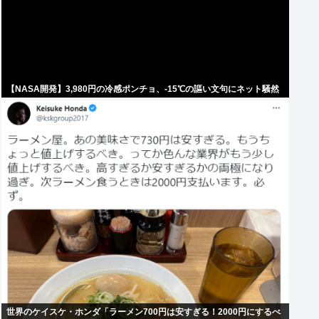
【NASA開発】3,980円の冷感ポンチョ、-15℃の謳い文句にネット騒然
世界のケイスケ・ホンダ「ラーメン700円は安すぎる！2000円にするべ