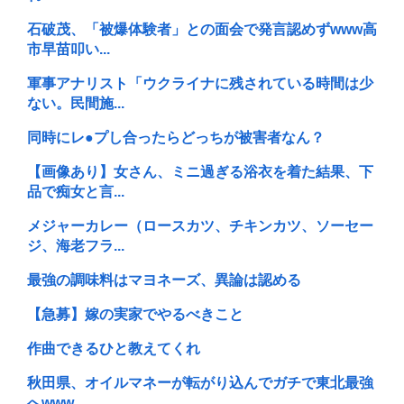
石破茂、「被爆体験者」との面会で発言認めずwww高
市早苗叩い...
軍事アナリスト「ウクライナに残されている時間は少
ない。民間施...
同時にレ●プし合ったらどっちが被害者なん？
【画像あり】女さん、ミニ過ぎる浴衣を着た結果、下
品で痴女と言...
メジャーカレー（ロースカツ、チキンカツ、ソーセー
ジ、海老フラ...
最強の調味料はマヨネーズ、異論は認める
【急募】嫁の実家でやるべきこと
作曲できるひと教えてくれ
秋田県、オイルマネーが転がり込んでガチで東北最強
へwww