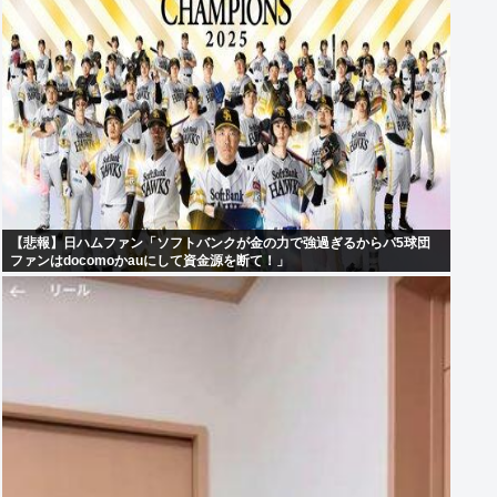
【悲報】日ハムファン「ソフトバンクが金の力で強過ぎるからパ5球団
ファンはdocomoかauにして資金源を断て！」