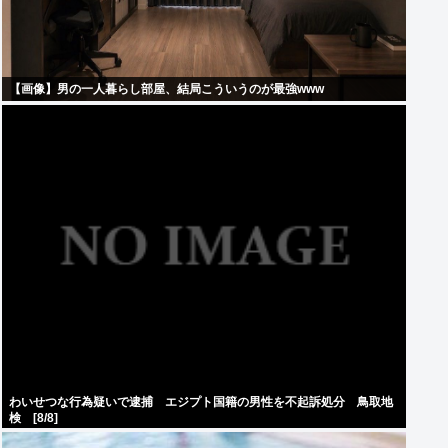
【画像】男の一人暮らし部屋、結局こういうのが最強www
わいせつな行為疑いで逮捕 エジプト国籍の男性を不起訴処分 鳥取地
検 [8/8]