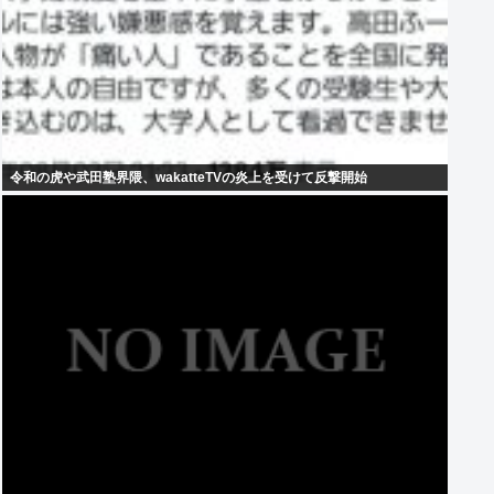
令和の虎や武田塾界隈、wakatteTVの炎上を受けて反撃開始