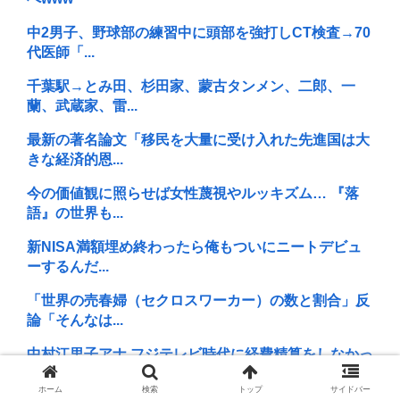
中2男子、野球部の練習中に頭部を強打しCT検査→70
代医師「...
千葉駅→とみ田、杉田家、蒙古タンメン、二郎、一
蘭、武蔵家、雷...
最新の著名論文「移民を大量に受け入れた先進国は大
きな経済的恩...
今の価値観に照らせば女性蔑視やルッキズム… 『落
語』の世界も...
新NISA満額埋め終わったら俺もついにニートデビュ
ーするんだ...
「世界の売春婦（セクロスワーカー）の数と割合」反
論「そんなは...
中村江里子アナ フジテレビ時代に経費精算をしなかっ
たまさかの...
ホーム
検索
トップ
サイドバー