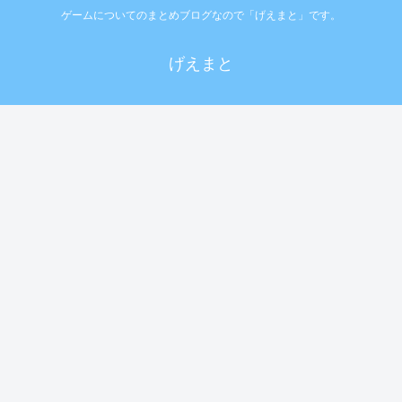
ゲームについてのまとめブログなので「げえまと」です。
げえまと