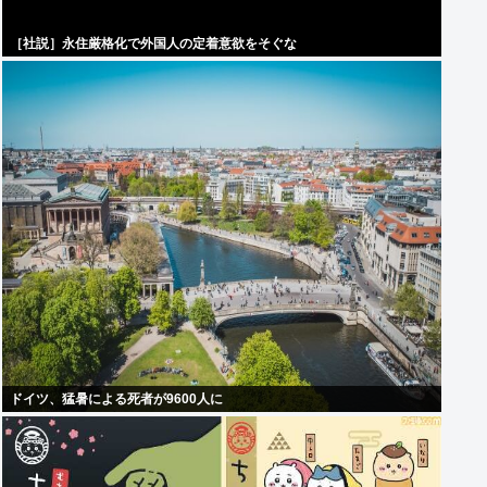
［社説］永住厳格化で外国人の定着意欲をそぐな
ドイツ、猛暑による死者が9600人に