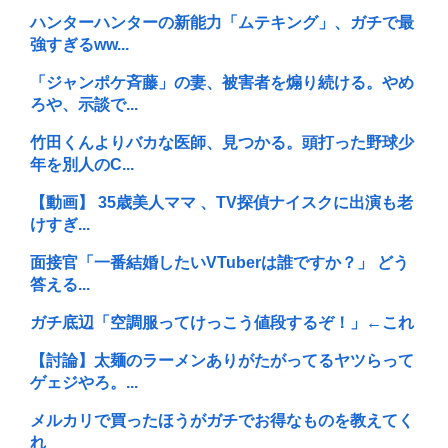
ハンターハンターの新能力「ムテキング」、ガチで最
強すぎるww...
「ジャンポケ斉藤」の妻、被害者を煽り続ける。やめ
ろや、示談で...
竹田くんよりバカな医師、見つかる。頭打った野球少
年を別人のC...
【動画】 35歳美人ママ 、TV探偵ナイスクに出演も老
けすぎ...
面接官「一番結婚したいVTuberは誰ですか？」 どう
答える...
ガチ底辺「空調服ってけっこう値段するぞ！」←これ
【討論】太麺のラーメンありがたがってるヤツらって
ゲェジやろ。...
メルカリで買ったほうがガチでお得なものを教えてく
れ