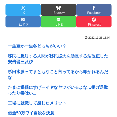
X
Bluesky
Facebook
はてブ
LINE
Pinterest
2022.11.26 16:04
一生夏か一生冬どっちがいい？
移民に反対する人間が移民拡大を助長する法改正した
安倍晋三及び...
杉田水脈ってまともなこと言ってるから叩かれるんだ
な
たまに嫌儲にすげーイヤなヤツがいるよな…揚げ足取
ったり毒吐い...
工場に就職して感じたメリット
借金50万ワイ自殺を決意