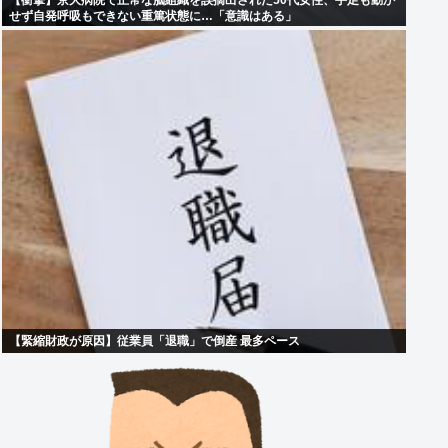
【衝撃】京大病院で正常な脳組織を誤摘出された50代女性、手足も動か
せず自発呼吸もできない重篤状態に…「意識はある」
【緊縮財政が原因】従業員「退職」で倒産 最多ペース