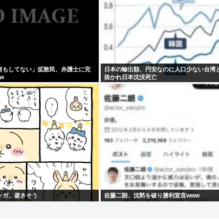
何もしてない」拡散民、弁護士に完
日本の輸出額、円安なのに人口少ない台湾
w
抜かれ日本沈没死亡
ンガ、逝きそう
佐藤二朗、沈黙を破り勝利宣言www