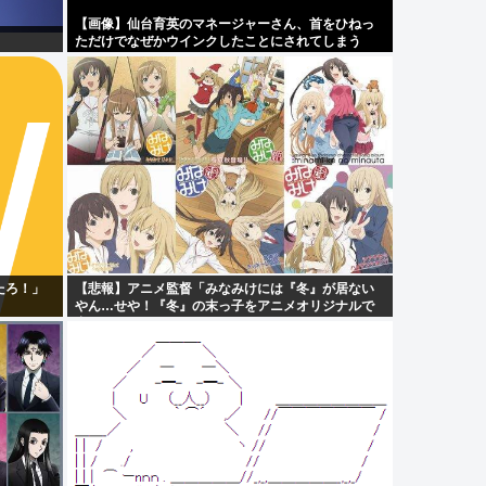
【画像】仙台育英のマネージャーさん、首をひねっ
ただけでなぜかウインクしたことにされてしまう
www
たろ！」
【悲報】アニメ監督「みなみけには『冬』が居ない
やん…せや！『冬』の末っ子をアニメオリジナルで
出そ！」