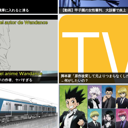
凍庫に入れると凍る
【動画】甲子園の女性審判、大誤審で炎上
脚本家「原作改変して元よりつまらなくし
メの作者、ヤバすぎる
←何がしたいの？