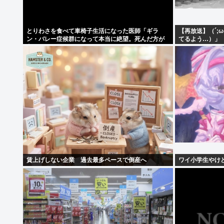
とりわさを食べて車椅子生活になった医師「ギラ
【再放送】（´;
ン・バレー症候群になって本当に絶望。死んだ方が
てるよう…）」
良かったと思った」
賃上げしない企業 過去最多ペースで倒産へ
ワイ小学生やけ