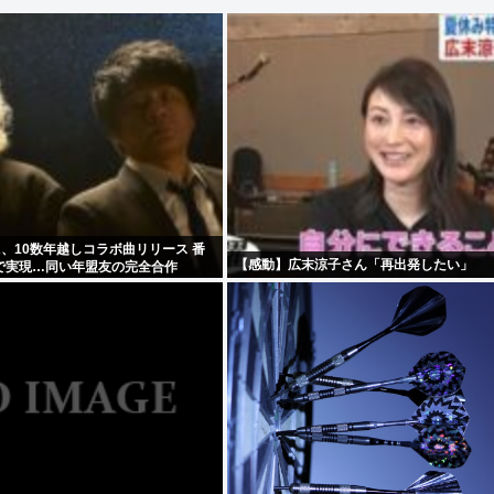
A、10数年越しコラボ曲リリース 番
【感動】広末涼子さん「再出発したい」
で実現…同い年盟友の完全合作