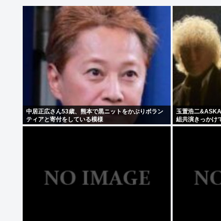
中居正広さん53歳、熊本で黒ニットをかぶりボラン
玉置浩二&ASK
ティアと寄付をしている模様
組共演きっかけ