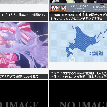
ω;`）「（うう、電車の中で痴漢され
【HUNTER×HUNTER】幻影旅団がクラ
レないのにヒソカにはブチギレてる理由
ニセコに宿泊する外国人の消費額、1人あた
どアナログで絵描いたから見て
も使ってくれることが判明。日本人の4.6倍