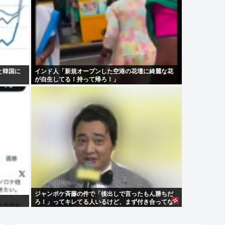
と韓国に
インド人「新規オープンした空港の花壇に綺麗な花
が自生してる！持って帰ろ！」
ジャンポケ斉藤の件で「後出しで言ったもん勝ちだ
ろ！」ってキレてる人いるけど、まず付き合ってな
い人とそんな事しなきゃいいのでは？