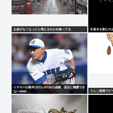
お金がなくなったら増えるわかめ食ってる
水道水を飲むの
イチローの晩年(2011-2019)の成績、流石に擁護でき
うんこ移植でピ
ないwww