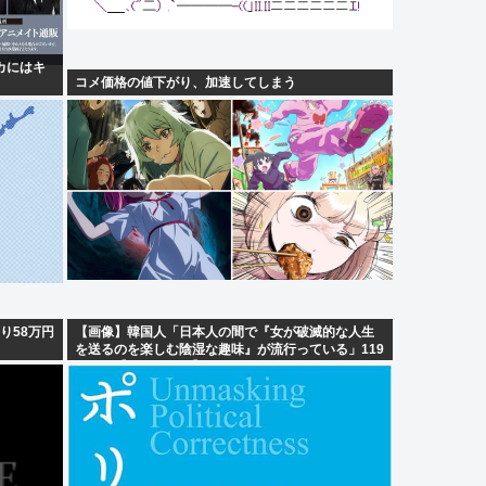
ピカにはキ
コメ価格の値下がり、加速してしまう
り58万円
【画像】韓国人「日本人の間で『女が破滅的な人生
を送るのを楽しむ陰湿な趣味』が流行っている」119
万バズ【HotTweets】