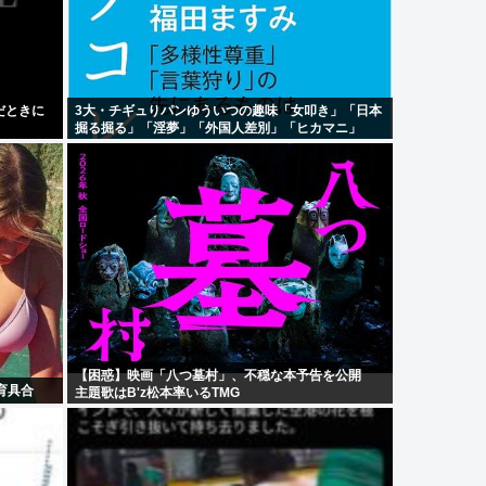
だときに
3大・チギュりパンゆういつの趣味「女叩き」「日本
掘る掘る」「淫夢」「外国人差別」「ヒカマニ」
【困惑】映画「八つ墓村」、不穏な本予告を公開
育具合
主題歌はB'z松本率いるTMG