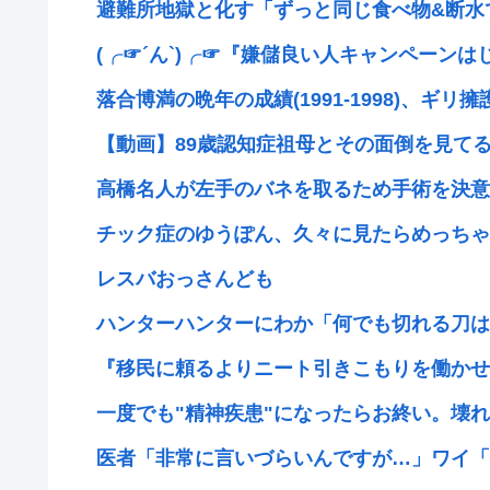
避難所地獄と化す「ずっと同じ食べ物&断水で
(╭☞´ん`)╭☞『嫌儲良い人キャンペーンは
落合博満の晩年の成績(1991-1998)、ギリ擁護
【動画】89歳認知症祖母とその面倒を見てる3
高橋名人が左手のバネを取るため手術を決意
チック症のゆうぽん、久々に見たらめっちゃ
レスバおっさんども
ハンターハンターにわか「何でも切れる刀は具
『移民に頼るよりニート引きこもりを働かせれば
一度でも"精神疾患"になったらお終い。壊れた
医者「非常に言いづらいんですが…」ワイ「