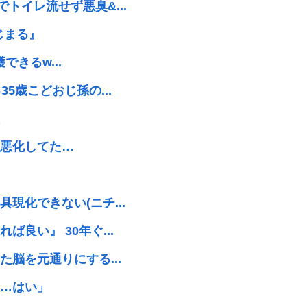
トイレ流せず悪臭&...
じまる』
できるw...
5歳こどおじ孫の...
悪化してた…
現化できない(ニチ...
良い』 30年ぐ...
脳を元通りにする...
…はい」