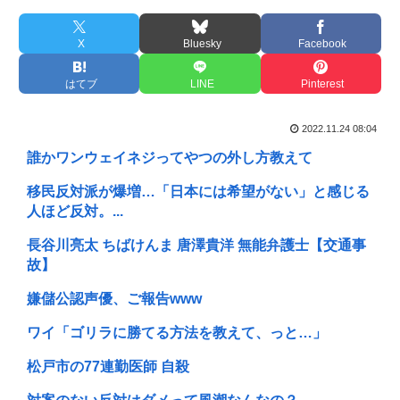
X
Bluesky
Facebook
はてブ
LINE
Pinterest
2022.11.24 08:04
誰かワンウェイネジってやつの外し方教えて
移民反対派が爆増…「日本には希望がない」と感じる
人ほど反対。...
長谷川亮太 ちばけんま 唐澤貴洋 無能弁護士【交通事
故】
嫌儲公認声優、ご報告www
ワイ「ゴリラに勝てる方法を教えて、っと…」
松戸市の77連勤医師 自殺