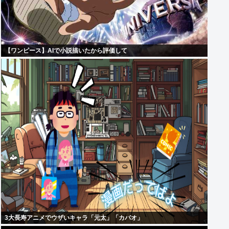
【ワンピース】AIで小説描いたから評価して
3大長寿アニメでウザいキャラ「元太」「カバオ」