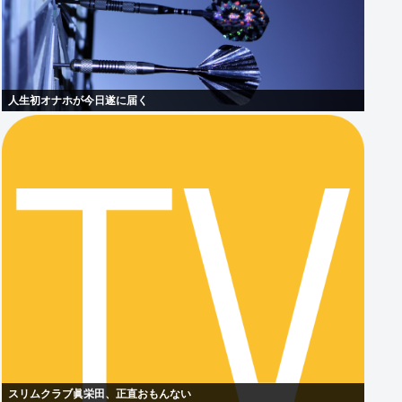
人生初オナホが今日遂に届く
スリムクラブ眞栄田、正直おもんない