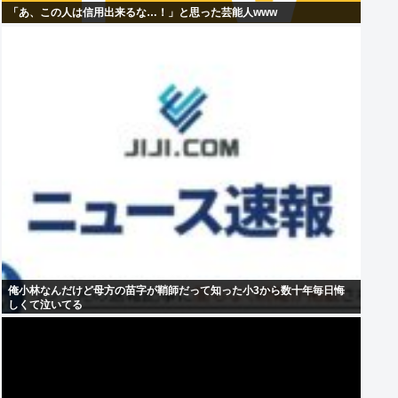
「あ、この人は信用出来るな…！」と思った芸能人www
俺小林なんだけど母方の苗字が鞘師だって知った小3から数十年毎日悔
しくて泣いてる