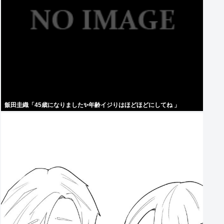
飯田圭織「45歳になりました✨年齢イジりはほどほどにしてね 」