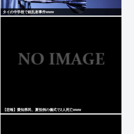
タイの中学校で銃乱射事件www
【悲報】愛知県民、夏恒例の儀式で2人死亡www