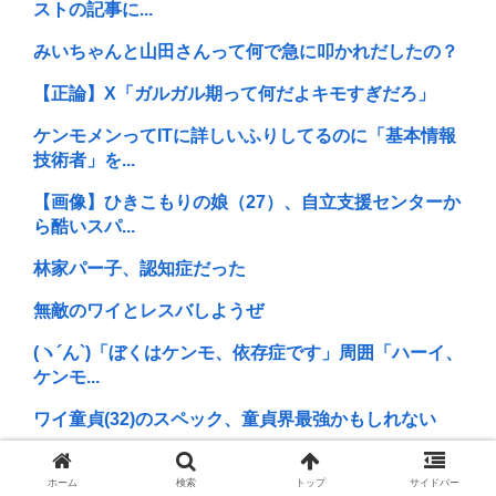
ストの記事に...
みいちゃんと山田さんって何で急に叩かれだしたの？
【正論】X「ガルガル期って何だよキモすぎだろ」
ケンモメンってITに詳しいふりしてるのに「基本情報
技術者」を...
【画像】ひきこもりの娘（27）、自立支援センターか
ら酷いスパ...
林家パー子、認知症だった
無敵のワイとレスバしようぜ
(ヽ´ん`)「ぼくはケンモ、依存症です」周囲「ハーイ、
ケンモ...
ワイ童貞(32)のスペック、童貞界最強かもしれない
RPGで"弓使い"が最強になった事、一度も無い説
ホーム
検索
トップ
サイドバー