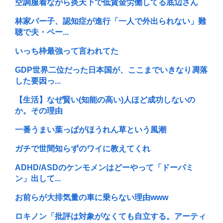
空調服着ながら炎天下で低賃金労働してる底辺さん
林家パー子、認知症が進行「一人で外出られない」難
聴で夫・ペー...
いっち枠最強って言われてた
GDP世界二位だった日本国が、ここまでいきなり凋落
した要因っ...
【生活】なぜ賢い(知能の高い)人ほど成功しないの
か。その理由
一番うまい葉っぱがほうれん草という風潮
ガチで世間知らずのワイに教えてくれ
ADHD/ASDのケンモメンはどーやって「ドーパミ
ン」出して...
お前らが大排気量の車に乗らない理由www
ロキノン「批評は対象がなくても自立する。アーティ