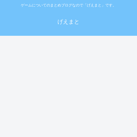
ゲームについてのまとめブログなので「げえまと」です。
げえまと