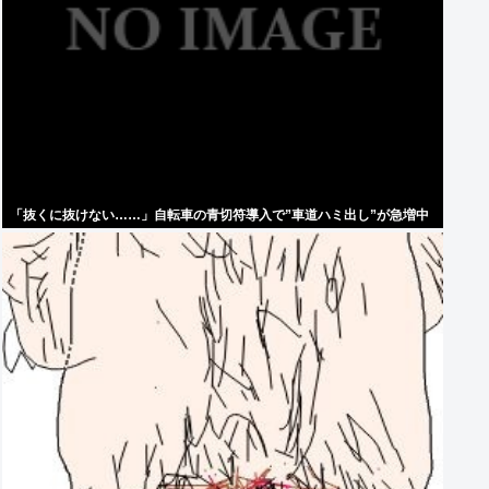
「抜くに抜けない……」自転車の青切符導入で”車道ハミ出し”が急増中