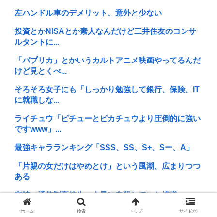
左ハンドル車のデメリット、意外と少ない
投資とかNISAとか素人なんだけど三井住友のコンサ
ルタントに...
「パプリカ」とかいうカルトアニメ映画やってるんだ
けど見とくべ...
そろそろ女子にも「しっかり勉強して銀行、保険、IT
に就職しな...
ライチュウ「ピチューとピカチュウより圧倒的に強い
ですwww」...
最強キャラランキング「SSS、SS、S+、Sー、A」
「片親の女だけはやめとけ」という風潮、広まりつつ
ある
定時、通信制高校生、大量に自殺していた模様
ホーム
検索
トップ
サイドバー
ドン・キホーテ露店「うなぎのかば焼き」で食中毒 男