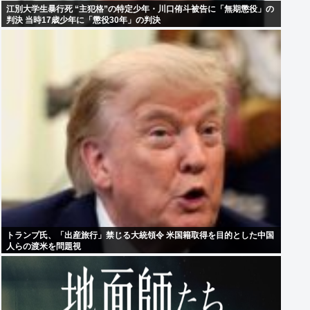
江別大学生暴行死 “主犯格”の特定少年・川口侑斗被告に「無期懲役」の
判決 当時17歳少年に「懲役30年」の判決
トランプ氏、「出産旅行」禁じる大統領令 米国籍取得を目的とした中国
人らの渡米を問題視