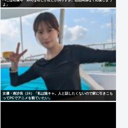
ぺこぱ松蔭寺「みんな右とか左とか拘りすぎ。思想関係なく応援しよう
よ」
女優・南沙良（24）「私は陰キャ。人と話したくないので家に引きこも
ってPCでアニメを観ていたい」