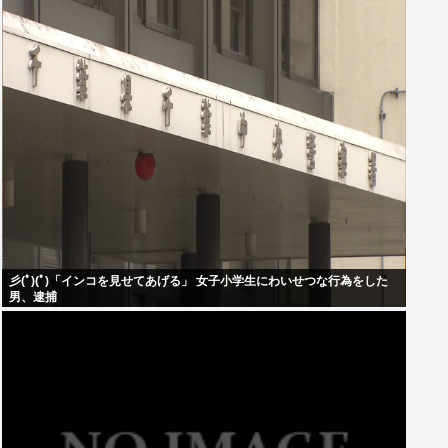
彡(ﾟ)(ﾟ)「インコを見せてあげる」 女子小学生にわいせつな行為をした
男、逮捕