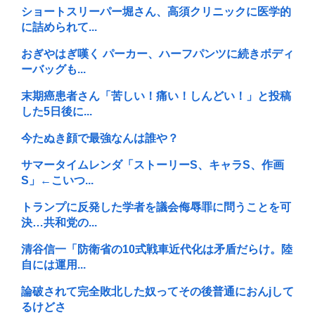
ショートスリーパー堀さん、高須クリニックに医学的
に詰められて...
おぎやはぎ嘆く パーカー、ハーフパンツに続きボディ
ーバッグも...
末期癌患者さん「苦しい！痛い！しんどい！」と投稿
した5日後に...
今たぬき顔で最強なんは誰や？
サマータイムレンダ「ストーリーS、キャラS、作画
S」←こいつ...
トランプに反発した学者を議会侮辱罪に問うことを可
決…共和党の...
清谷信一「防衛省の10式戦車近代化は矛盾だらけ。陸
自には運用...
論破されて完全敗北した奴ってその後普通におんjして
るけどさ