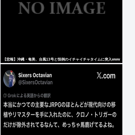
【悲報】沖縄・奄美、台風13号と恒例のイチャイチャタイムに突入www