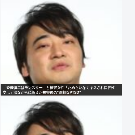
「斉藤慎二はモンスター」と被害女性「ためらいなくキスされ口腔性
交…」涙ながらに訴えた被害後の”深刻なPTSD”