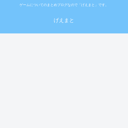
ゲームについてのまとめブログなので「げえまと」です。
げえまと