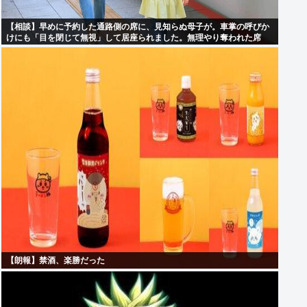
【相談】早めに予約した通路側の席に、見知らぬ母子が。車掌の呼びか
けにも「目を閉じて無視」して居座られました。無理やり奪われた席
は、結局”やったもん勝ち”になってしまうのでしょうか？
【朗報】禁酒、楽勝だった