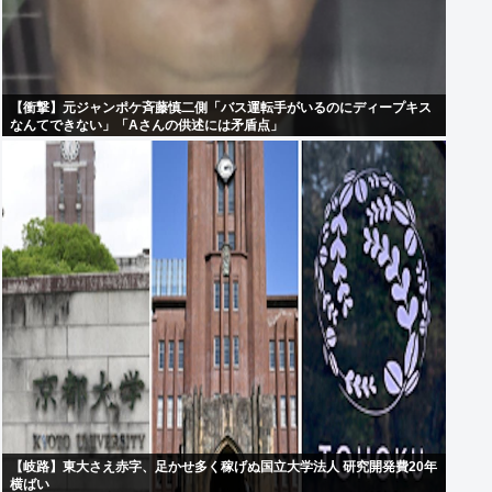
【衝撃】元ジャンポケ斉藤慎二側「バス運転手がいるのにディープキス
なんてできない」「Aさんの供述には矛盾点」
【岐路】東大さえ赤字、足かせ多く稼げぬ国立大学法人 研究開発費20年
横ばい