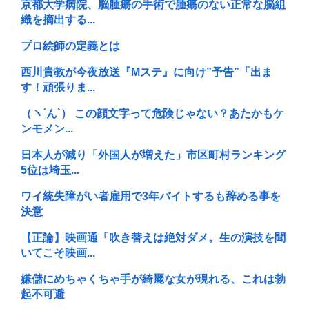
京都大学病院、脳腫瘍の手術で腫瘍のない正常な脳組
織を摘出する...
プロ絵師の定義とは
西川貴教が今夜放送『Mステ』に向け”予告”「出ま
す！頑張りま...
（ヽ´ん`） この顔文字って危険じゃない？あたかもケ
ンモメン...
日本人が減り「外国人が増えた」市区町村ランキング
5位は埼玉...
ワイ統失障がい者雇用で3年バイトするも辞める事を
決意
【正論】映画通「吹き替えは絶対ダメ。生の演技を聞
いてこそ映画...
嫌儲にめちゃくちゃ手が綺麗な女が現れる、これは勃
起不可避