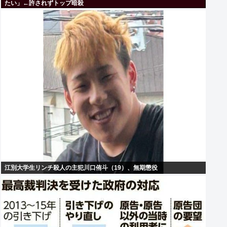
たい」←許されずトップ暗殺
江別大学生リンチ殺人の主犯川口侑斗（19）、無期懲役