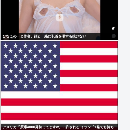
ひなこのーと作者、顔と一緒に乳首を晒すも抜けない
アメリカ「原爆4000発持ってますw」←許される イラン「1発でも持ち