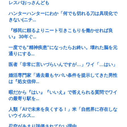
レスバおっさんども
ハンターハンターにわか「何でも切れる刀は具現化で
きない(ニチ...
『移民に頼るよりニート引きこもりを働かせれば良
い』 30年ぐ...
一度でも"精神疾患"になったらお終い。壊れた脳を元
通りにする...
医者「非常に言いづらいんですが…」ワイ「…はい」
婚活専門家「過去最もヤバい条件を提示してきた男性
は『処女信仰...
暇だから『はい』『いいえ』で答えられる質問でワイ
の最寄り駅を...
人類「AIで未来を良くする！」米「自然界に存在しな
いウイルス...
忍空があまり評価されてない理由