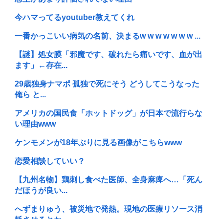
今ハマってるyoutuber教えてくれ
一番かっこいい病気の名前、決まるw w w w w w w ...
【謎】処女膜「邪魔です、破れたら痛いです、血が出
ます」←存在...
29歳独身ナマポ 孤独で死にそう どうしてこうなった
俺ら と...
アメリカの国民食「ホットドッグ」が日本で流行らな
い理由www
ケンモメンが18年ぶりに見る画像がこちらwww
恋愛相談していい？
【九州名物】鶏刺し食べた医師、全身麻痺へ…「死ん
だほうが良い...
へずまりゅう、被災地で発熱。現地の医療リソース消