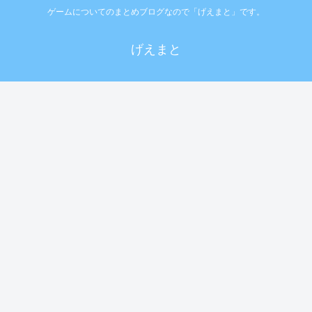
ゲームについてのまとめブログなので「げえまと」です。
げえまと