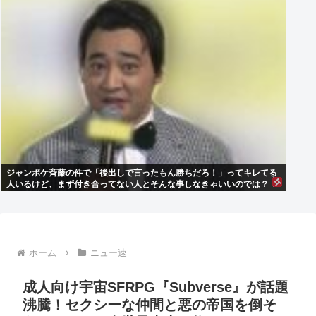
ジャンポケ斉藤の件で「後出しで言ったもん勝ちだろ！」ってキレてる
人いるけど、まず付き合ってない人とそんな事しなきゃいいのでは？
ホーム
ニュー速
成人向け宇宙SFRPG『Subverse』が話題
沸騰！セクシーな仲間と悪の帝国を倒そ