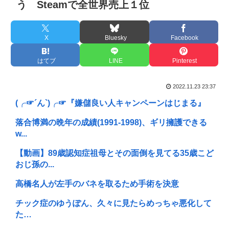
う Steamで全世界売上１位
X
Bluesky
Facebook
はてブ
LINE
Pinterest
2022.11.23 23:37
(╭☞´ん`)╭☞『嫌儲良い人キャンペーンはじまる』
落合博満の晩年の成績(1991-1998)、ギリ擁護できる
w...
【動画】89歳認知症祖母とその面倒を見てる35歳こど
おじ孫の...
高橋名人が左手のバネを取るため手術を決意
チック症のゆうぽん、久々に見たらめっちゃ悪化して
た…