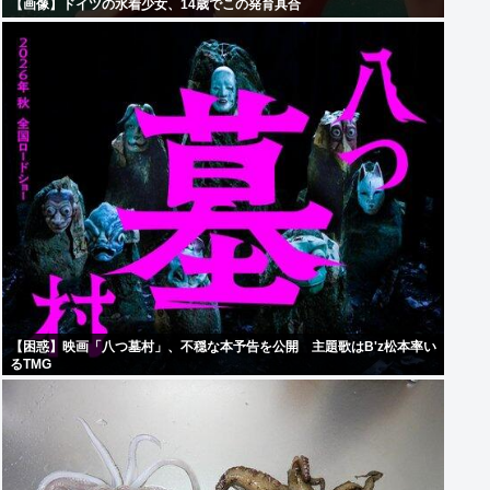
【画像】ドイツの水着少女、14歳でこの発育具合
【困惑】映画「八つ墓村」、不穏な本予告を公開 主題歌はB'z松本率い
るTMG