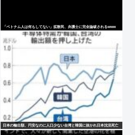
「ベトナム人は何もしてない」拡散民、弁護士に完全論破されるwww
日本の輸出額、円安なのに人口少ない台湾と韓国に抜かれ日本沈没死亡