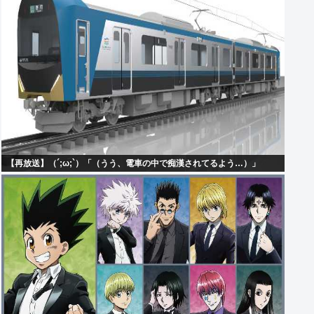
【再放送】（´;ω;`）「（うう、電車の中で痴漢されてるよう…）」