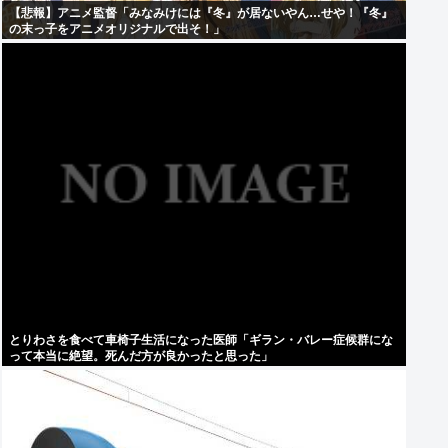
【悲報】アニメ監督「みなみけには『冬』が居ないやん…せや！『冬』
の末っ子をアニメオリジナルで出そ！」
とりわさを食べて車椅子生活になった医師「ギラン・バレー症候群にな
って本当に絶望。死んだ方が良かったと思った」