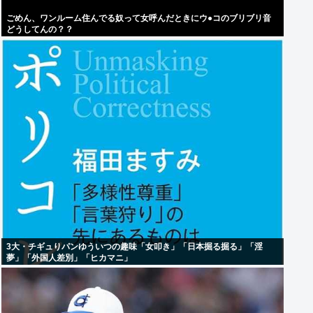
ごめん、ワンルーム住んでる奴って女呼んだときにウ●コのブリブリ音
どうしてんの？？
3大・チギュりパンゆういつの趣味「女叩き」「日本掘る掘る」「淫
夢」「外国人差別」「ヒカマニ」