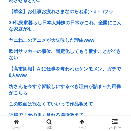
耗させるとか...
【華金】お仕事お疲れさまなのらね✌(・o・ )フゥ
30代実家暮らし日本人姉妹の日常がこれ。全国にこん
な家庭が4...
ヤニねこのアニメが大失敗した理由www
欧州サッカーの順位、固定化してもう覆すことができ
ない
【高市朗報】AIに仕事を奪われたケンモメン、ガチで
0人www
坊さんを今すぐ皆殺しにするべき理由が詰まった画像
がこちら
この映画は観なくていいって作品教えて
近場で「天の川」見れる場所教えて
脳外科医「これ腫瘍？」技師「正常な脳組織です」医
ホーム
検索
トップ
サイドバー