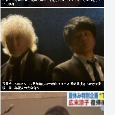
中居正広さん53歳、熊本で黒ニットをかぶりボランティアと寄付をして
いる模様
玉置浩二&ASKA、10数年越しコラボ曲リリース 番組共演きっかけで実
現…同い年盟友の完全合作