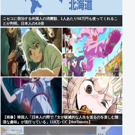
ニセコに宿泊する外国人の消費額、1人あたり58万円も使ってくれるこ
とが判明。日本人の4.6倍
【画像】韓国人「日本人の間で『女が破滅的な人生を送るのを楽しむ陰
湿な趣味』が流行っている」119万バズ【HotTweets】