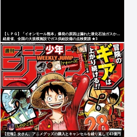
【ＬＰＧ】「イオンモール熊本」爆発の原因は漏れた液化石油ガスか…
経産省、全国の大規模施設でガス供給設備の点検要請 ★3
【悲報】女さん、アニメグッズの購入とキャンセルを繰り返して43億円