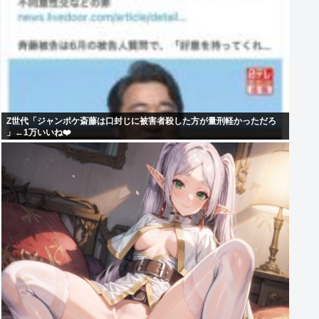
Z世代「ジャンポケ斎藤は口封じに被害者殺した方が量刑軽かっただろ
」←1万いいね❤️