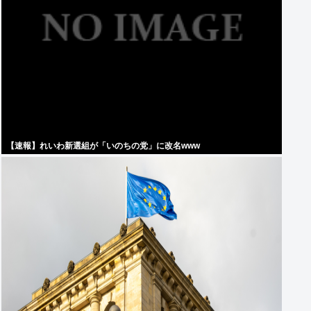
【速報】れいわ新選組が「いのちの党」に改名www