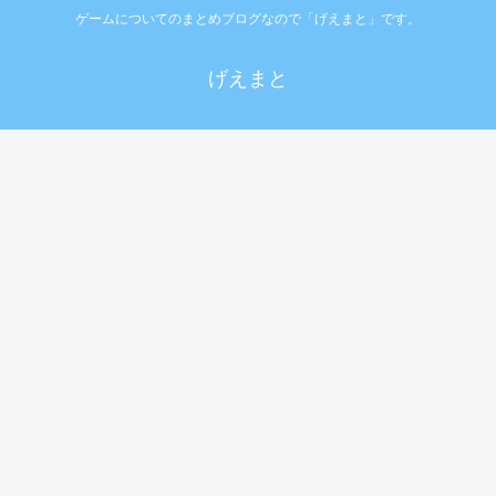
ゲームについてのまとめブログなので「げえまと」です。
げえまと