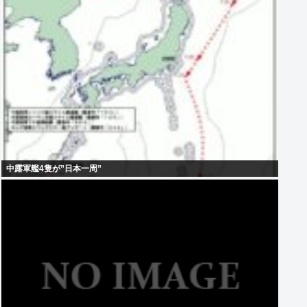
中露軍艦4隻が”日本一周”