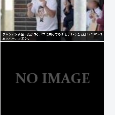
ジャンポケ斉藤「女がロケバスに乗ってる！ と、いうことは！( *ﾟ∀ﾟ)=3
ムッハー」 ボロン。