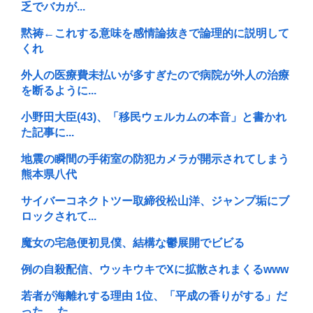
乏でバカが...
黙祷←これする意味を感情論抜きで論理的に説明して
くれ
外人の医療費未払いが多すぎたので病院が外人の治療
を断るように...
小野田大臣(43)、「移民ウェルカムの本音」と書かれ
た記事に...
地震の瞬間の手術室の防犯カメラが開示されてしまう
熊本県八代
サイバーコネクトツー取締役松山洋、ジャンプ垢にブ
ロックされて...
魔女の宅急便初見僕、結構な鬱展開でビビる
例の自殺配信、ウッキウキでXに拡散されまくるwww
若者が海離れする理由 1位、「平成の香りがする」だ
った… た...