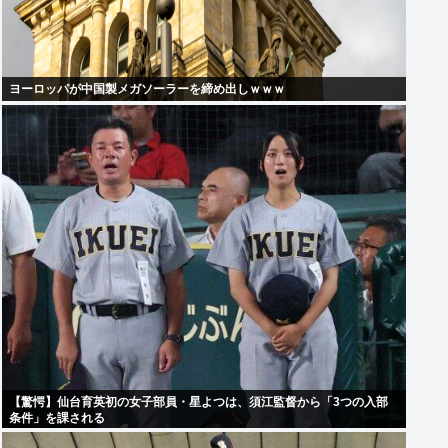
ヨーロッパが中国製メガソーラーを締め出しｗｗｗ
【驚愕】仙台育英初の女子部員・星よつは、須江監督から「3つの入部
条件」を課される