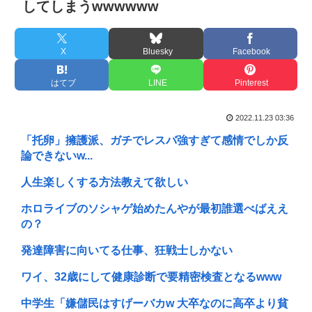
してしまうwwwwww
X
Bluesky
Facebook
はてブ
LINE
Pinterest
2022.11.23 03:36
「托卵」擁護派、ガチでレスバ強すぎて感情でしか反
論できないw...
人生楽しくする方法教えて欲しい
ホロライブのソシャゲ始めたんやが最初誰選べばええ
の？
発達障害に向いてる仕事、狂戦士しかない
ワイ、32歳にして健康診断で要精密検査となるwww
中学生「嫌儲民はすげーバカw 大卒なのに高卒より貧