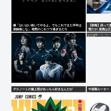
嫁「はいはい抜いてやるよ。でもこれでまた半年は
【朗報】誤って
接触無しな」 暗黙のこれツラ過ぎるだろ
態だが､意識は
デスノートの魅上照がめっちゃ好きなんだが
中国製ルーター