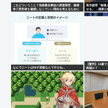
これどういうこと？池袋暴走事故の捜査陣営、飯塚
高市総理「物価
幸三受刑者を逮捕しなくていい理由を考えるために
せる」 →国家公
1000ページもの法解釈書を読んでた模様…自民議員
随する見通し
からも圧力
【驚愕】14歳で
なんでニートは56す前提なんですかね…
異端か？