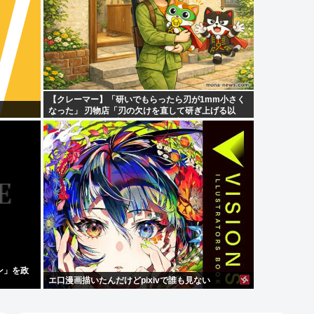
【クレーマー】「研いでもらったら刃が1mm小さく
なった」 刃物店「刃の欠けを直して研ぎ上げる以
上、物理的に鉄が削れてサイズが変わるのは当たり
前なんですが…」
ン」を政
エ口漫画描いたんだけどpixivで誰も見ない