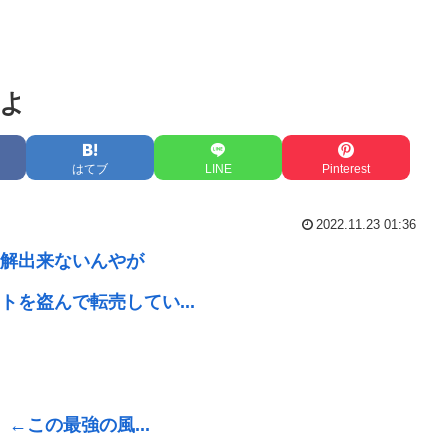
よ
はてブ
LINE
Pinterest
2022.11.23 01:36
解出来ないんやが
を盗んで転売してい...
←この最強の風...