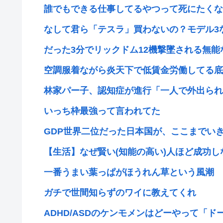
誰でもできる仕事してるやつって死にたくな
なして君ら「テスラ」買わないの？モデル3なら
だった3分でリックドム12機撃墜される無能な
空調服着ながら炎天下で低賃金労働してる底
林家パー子、認知症が進行「一人で外出られな
いっち枠最強って言われてた
GDP世界二位だった日本国が、ここまでいきな
【生活】なぜ賢い(知能の高い)人ほど成功
一番うまい葉っぱがほうれん草という風潮
ガチで世間知らずのワイに教えてくれ
ADHD/ASDのケンモメンはどーやって「ドー