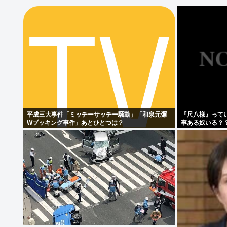
平成三大事件「ミッチーサッチー騒動」「和泉元彌
『尺八様』って
Wブッキング事件」あとひとつは？
事ある奴いる？