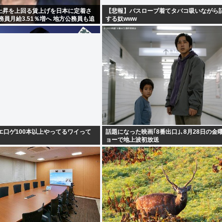
上昇を上回る賃上げを日本に定着さ
【悲報】バスローブ着てタバコ吸いながら
務員月給3.51％増へ 地方公務員も追
する奴www
エ口ゲ100本以上やってるワイって
話題になった映画｢8番出口｣､8月28日の金
ョーで地上波初放送