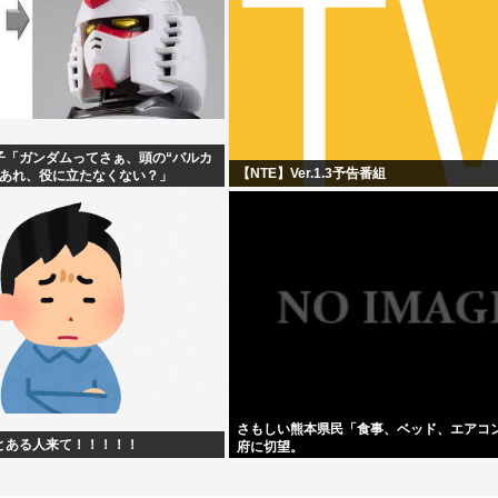
子「ガンダムってさぁ、頭の“バルカ
【NTE】Ver.1.3予告番組
？あれ、役に立たなくない？」
さもしい熊本県民「食事、ベッド、エアコ
とある人来て！！！！！
府に切望。