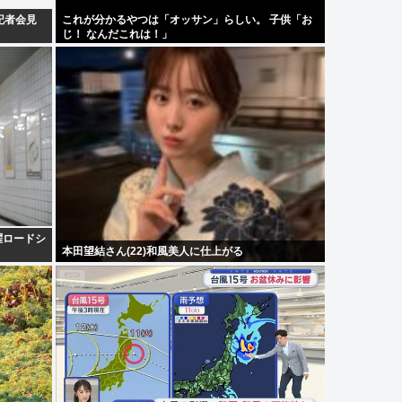
記者会見
これが分かるやつは「オッサン」らしい。 子供「お
じ！ なんだこれは！」
曜ロードシ
本田望結さん(22)和風美人に仕上がる