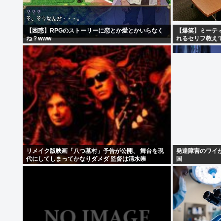
【困惑】RPGのストーリーに恋とか愛とかいらなく
【爆笑】ミーテ
ね？www
れるセリフ教え
リメイク版映画「八つ墓村」予告が公開、 舞台を現
発達障害のワイ
代にしてしまってかなりダメダ 監督は清水崇
国