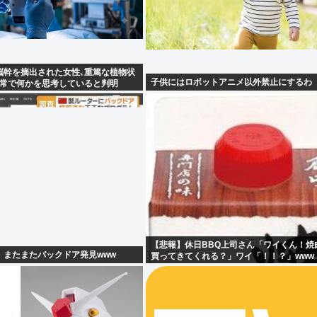
脳幹を摘出された女性､重篤な植物状
子供にはロボットアニメ以外禁止にするわ
正常で何かを思考していると判明
【悲報】休日BBQ上司さん「ワイくん！焼
、またまたバックドア発見www
買ってきてくれる？」ワイ「！！？」www