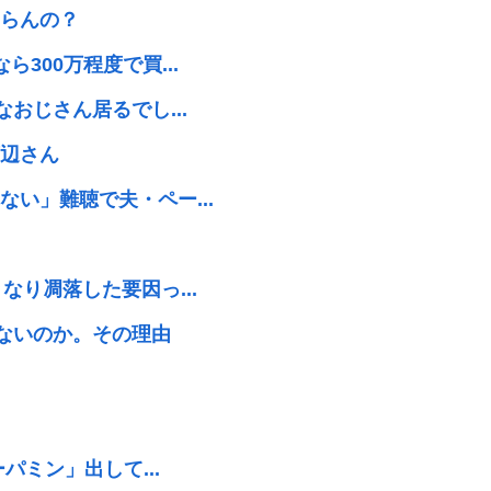
らんの？
300万程度で買...
おじさん居るでし...
辺さん
い」難聴で夫・ペー...
り凋落した要因っ...
しないのか。その理由
パミン」出して...