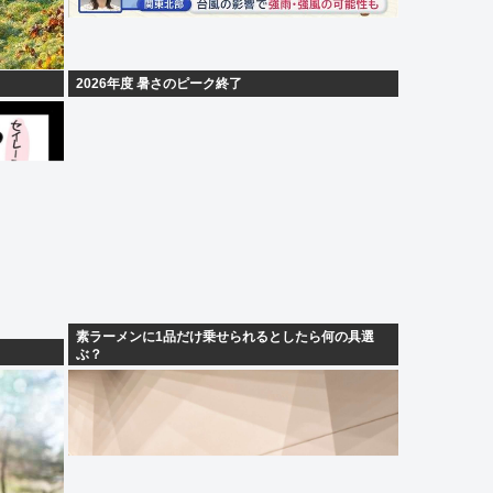
2026年度 暑さのピーク終了
素ラーメンに1品だけ乗せられるとしたら何の具選
ぶ？