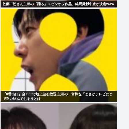
佐藤二朗さん主演の「踊る」スピンオフ作品、結局撮影中止が決定www
『8番出口』金ローで地上波初放送 主演の二宮和也「まさかテレビにま
で迷い込んでしまうとは」