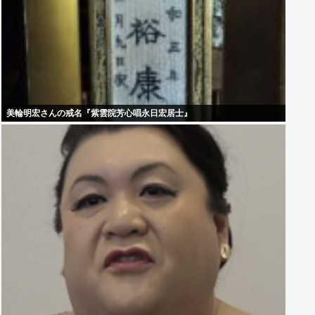
美輪明宏さんの戒名『紫雲院芳心唱永日宏居士』