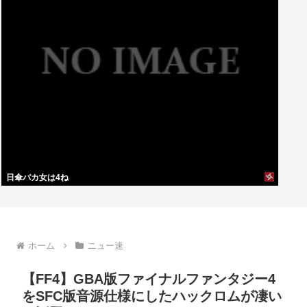
日傘バカ女は4ね
ホーム
ニュー速
【FF4】GBA版ファイナルファンタジー4
をSFC版音源仕様にしたハックロムが凄い