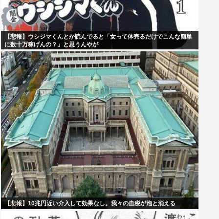
【悲報】ウシジマくんとか読んでると「女って体売るだけでこんな簡単
に数十万稼げんの？」と思うんやが
【悲報】10兆円近い介入して効果なし。我々の血税が泡と消える