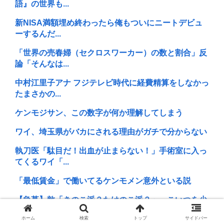
語』の世界も...
新NISA満額埋め終わったら俺もついにニートデビュ
ーするんだ...
「世界の売春婦（セクロスワーカー）の数と割合」反
論「そんなは...
中村江里子アナ フジテレビ時代に経費精算をしなかっ
たまさかの...
ケンモジサン、この数字が何か理解してしまう
ワイ、埼玉県がバカにされる理由がガチで分からない
執刀医「駄目だ！出血が止まらない！」手術室に入っ
てくるワイ「...
「最低賃金」で働いてるケンモメン意外といる説
【急募】敵「きのこ派？たけのこ派？」←こいつを少
しだけイラつ...
ホーム
検索
トップ
サイドバー