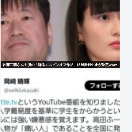
佐藤二朗さん主演の「踊る」スピンオフ作品、結局撮影中止が決定www