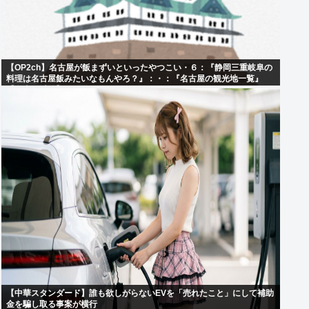
【OP2ch】名古屋が飯まずいといったやつこい・６：『静岡三重岐阜の
料理は名古屋飯みたいなもんやろ？』：・：『名古屋の観光地一覧』
【名古屋以外】
【中華スタンダード】誰も欲しがらないEVを「売れたこと」にして補助
金を騙し取る事案が横行