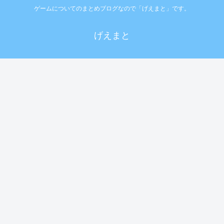
ゲームについてのまとめブログなので「げえまと」です。
げえまと