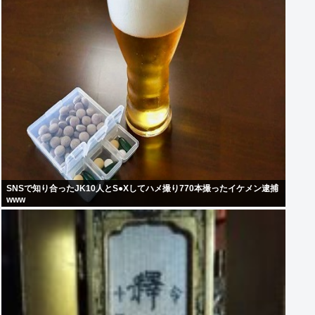
SNSで知り合ったJK10人とS●Xしてハメ撮り770本撮ったイケメン逮捕
www