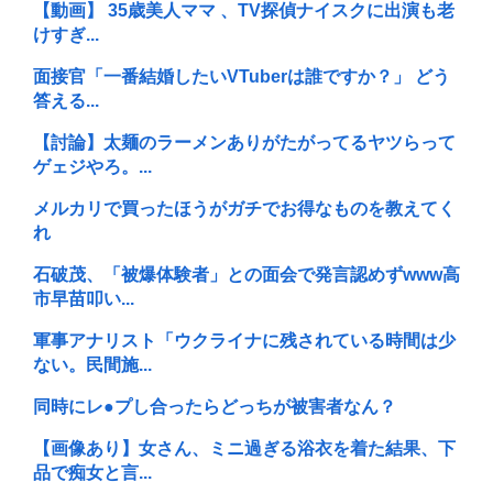
【動画】 35歳美人ママ 、TV探偵ナイスクに出演も老
けすぎ...
面接官「一番結婚したいVTuberは誰ですか？」 どう
答える...
【討論】太麺のラーメンありがたがってるヤツらって
ゲェジやろ。...
メルカリで買ったほうがガチでお得なものを教えてく
れ
石破茂、「被爆体験者」との面会で発言認めずwww高
市早苗叩い...
軍事アナリスト「ウクライナに残されている時間は少
ない。民間施...
同時にレ●プし合ったらどっちが被害者なん？
【画像あり】女さん、ミニ過ぎる浴衣を着た結果、下
品で痴女と言...