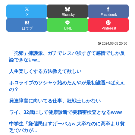
X
Bluesky
Facebook
はてブ
LINE
Pinterest
2024.08.05 20:30
「托卵」擁護派、ガチでレスバ強すぎて感情でしか反
論できないw...
人生楽しくする方法教えて欲しい
ホロライブのソシャゲ始めたんやが最初誰選べばええ
の？
発達障害に向いてる仕事、狂戦士しかない
ワイ、32歳にして健康診断で要精密検査となるwww
中学生「嫌儲民はすげーバカw 大卒なのに高卒より貧
乏でバカが...