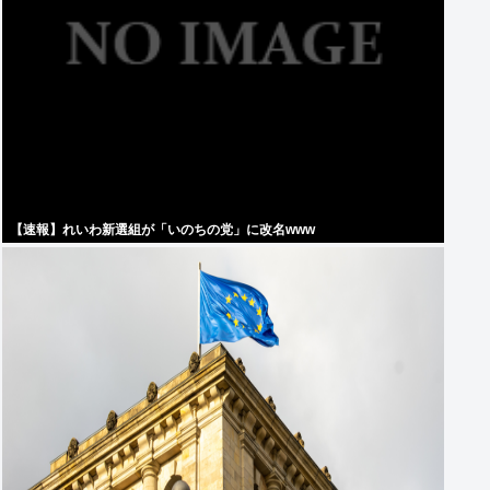
【速報】れいわ新選組が「いのちの党」に改名www