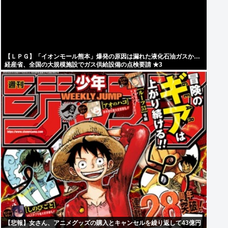
【ＬＰＧ】「イオンモール熊本」爆発の原因は漏れた液化石油ガスか…
経産省、全国の大規模施設でガス供給設備の点検要請 ★3
【悲報】女さん、アニメグッズの購入とキャンセルを繰り返して43億円