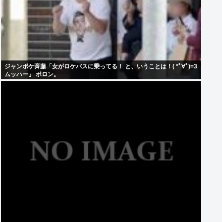
ジャンポケ斉藤「女がロケバスに乗ってる！ と、いうことは！( *ﾟ∀ﾟ)=3
ムッハー」 ボロン。