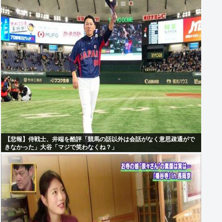
【悲報】侍戦士、井端を酷評「競馬の話以外は会話がなく意思疎通がで
きなかった」大谷「マジで笑わなくね？」