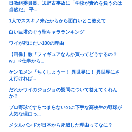
日教組委員長、辺野古事故に「学校が責めを負うのは
当然だ」 平...
1人でススキノ来たからから面白いとこ教えて
白い巨塔のぐう聖キャラランキング
ワイが死にたい100の理由
【画像】敵「フィギュアなんか買ってどうするの？
w」⇒仕事から...
ケンモメン「ちくしょうー！ 異世界に！ 異世界にさ
え行ければ...
だれかワイのジョジョの疑問について答えてくれん
か？
プロ野球ですらつまらないのに下手な高校生の野球が
人気な理由っ...
メタルバンドが日本から死滅した理由ってなに？