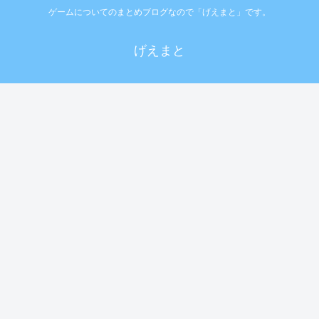
ゲームについてのまとめブログなので「げえまと」です。
げえまと