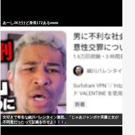
あーしJKだけど身長172あるwww
女叩きで有名な細川バレンタイン激怒。「じゃあジャンポケ斉藤と女が
不同意だったって証拠を出せよ！！！」