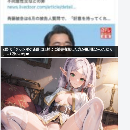
Z世代「ジャンポケ斎藤は口封じに被害者殺した方が量刑軽かっただろ
」←1万いいね❤️