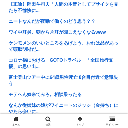
【正論】岡田斗司夫「人間の本音としてブサイクを見
たら不愉快に...
ニートなんだが夜勤で働くのどう思う？？
ワイ中耳炎、朝から片耳が聞こえなくなるwww
ケンモメンのいいところをあげよう、おれは品があっ
て頭脳明晰だ...
コロナ禍における「GOTOトラベル」「全国旅行支
援」の思い出...
富士登山ツアー中に64歳男性死亡 8合目付近で意識失
う
モテへん奴来てみろ。相談乗ったる
なんか従姉妹の娘がワイニートのジッジ（金持ち）に
やたら会いに...
中国が未だに見下される理由って結局民度よな
ホーム
検索
トップ
サイドバー