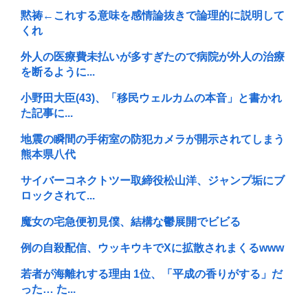
黙祷←これする意味を感情論抜きで論理的に説明して
くれ
外人の医療費未払いが多すぎたので病院が外人の治療
を断るように...
小野田大臣(43)、「移民ウェルカムの本音」と書かれ
た記事に...
地震の瞬間の手術室の防犯カメラが開示されてしまう
熊本県八代
サイバーコネクトツー取締役松山洋、ジャンプ垢にブ
ロックされて...
魔女の宅急便初見僕、結構な鬱展開でビビる
例の自殺配信、ウッキウキでXに拡散されまくるwww
若者が海離れする理由 1位、「平成の香りがする」だ
った… た...