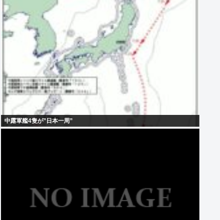
中露軍艦4隻が”日本一周”