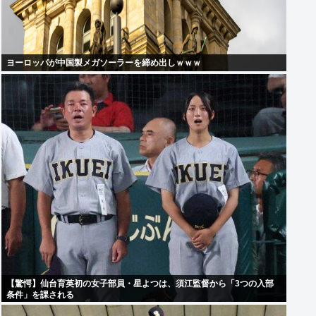
ヨーロッパが中国製メガソーラーを締め出しｗｗｗ
【驚愕】仙台育英初の女子部員・星よつは、須江監督から「3つの入部
条件」を課される