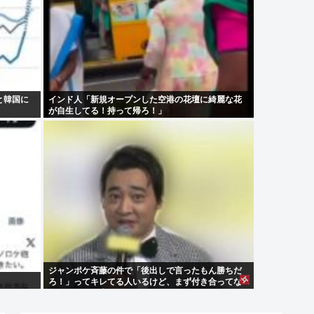
と韓国に
インド人「新規オープンした空港の花壇に綺麗な花
が自生してる！持って帰ろ！」
ジャンポケ斉藤の件で「後出しで言ったもん勝ちだ
ろ！」ってキレてる人いるけど、まず付き合ってな
い人とそんな事しなきゃいいのでは？