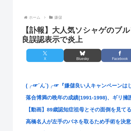
ホーム
嫌儲
【訃報】大人気ソシャゲのブル
良誤認表示で炎上
X
Bluesky
Facebook
(╭☞´ん`)╭☞『嫌儲良い人キャンペーンは
落合博満の晩年の成績(1991-1998)、ギリ擁護
【動画】89歳認知症祖母とその面倒を見てる3
高橋名人が左手のバネを取るため手術を決意