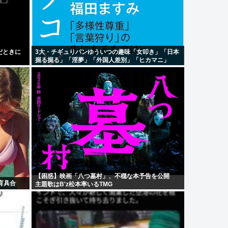
だときに
3大・チギュりパンゆういつの趣味「女叩き」「日本
掘る掘る」「淫夢」「外国人差別」「ヒカマニ」
【困惑】映画「八つ墓村」、不穏な本予告を公開
育具合
主題歌はB'z松本率いるTMG