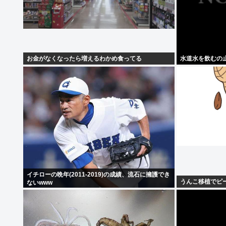
お金がなくなったら増えるわかめ食ってる
水道水を飲むの
イチローの晩年(2011-2019)の成績、流石に擁護でき
うんこ移植でピ
ないwww