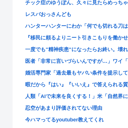
チック症のゆうぽん、久々に見たらめっちゃ
レスバおっさんども
ハンターハンターにわか「何でも切れる刀は具
『移民に頼るよりニート引きこもりを働かせれば
一度でも"精神疾患"になったらお終い。壊れた
医者「非常に言いづらいんですが…」ワイ「
婚活専門家「過去最もヤバい条件を提示してき
暇だから『はい』『いいえ』で答えられる質問
人類「AIで未来を良くする！」米「自然界に存
忍空があまり評価されてない理由
今ハマってるyoutuber教えてくれ