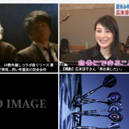
A、10数年越しコラボ曲リリース 番
【感動】広末涼子さん「再出発したい」
で実現…同い年盟友の完全合作