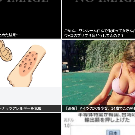
ごめん、ワンルーム住んでる奴って女呼ん
止めた結果⋯
ウ●コのブリブリ音どうしてんの？？
ーナッツアレルギーを克服
【画像】ドイツの水着少女、14歳でこの発