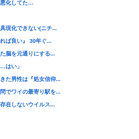
悪化してた…
現化できない(ニチ...
良い』 30年ぐ...
脳を元通りにする...
…はい」
た男性は『処女信仰...
でワイの最寄り駅を...
在しないウイルス...