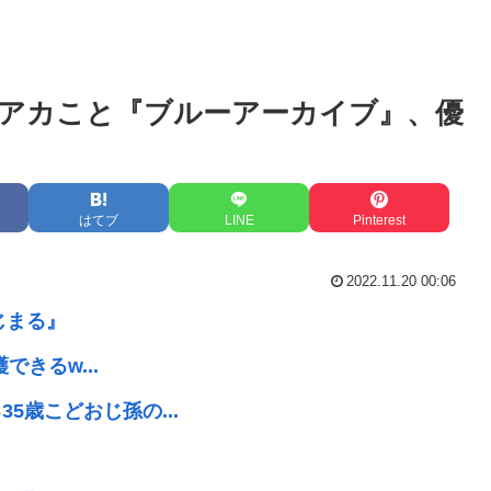
アカこと『ブルーアーカイブ』、優
はてブ
LINE
Pinterest
2022.11.20 00:06
じまる』
できるw...
5歳こどおじ孫の...