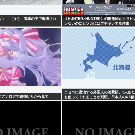
ω;`）「（うう、電車の中で痴漢され
【HUNTER×HUNTER】幻影旅団がクラ
レないのにヒソカにはブチギレてる理由
ニセコに宿泊する外国人の消費額、1人あた
どアナログで絵描いたから見て
も使ってくれることが判明。日本人の4.6倍