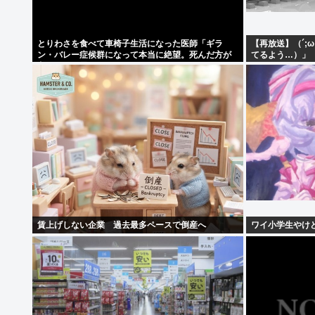
とりわさを食べて車椅子生活になった医師「ギラ
【再放送】（´;
ン・バレー症候群になって本当に絶望。死んだ方が
てるよう…）」
良かったと思った」
賃上げしない企業 過去最多ペースで倒産へ
ワイ小学生やけ