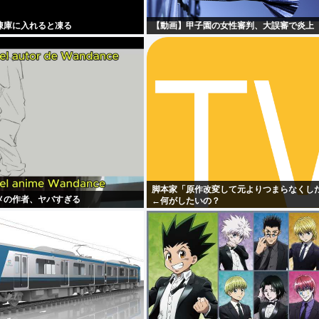
凍庫に入れると凍る
【動画】甲子園の女性審判、大誤審で炎上
脚本家「原作改変して元よりつまらなくし
メの作者、ヤバすぎる
←何がしたいの？