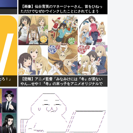
【画像】仙台育英のマネージャーさん、首をひねっ
ただけでなぜかウインクしたことにされてしまう
www
たろ！」
【悲報】アニメ監督「みなみけには『冬』が居ない
やん…せや！『冬』の末っ子をアニメオリジナルで
出そ！」