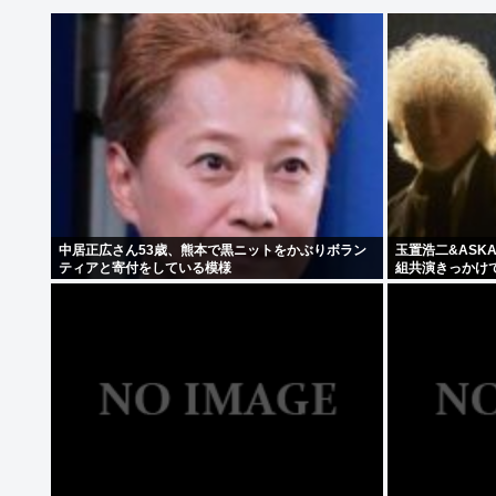
中居正広さん53歳、熊本で黒ニットをかぶりボラン
玉置浩二&ASK
ティアと寄付をしている模様
組共演きっかけ