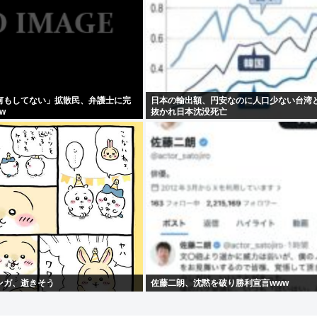
何もしてない」拡散民、弁護士に完
日本の輸出額、円安なのに人口少ない台湾
w
抜かれ日本沈没死亡
ンガ、逝きそう
佐藤二朗、沈黙を破り勝利宣言www