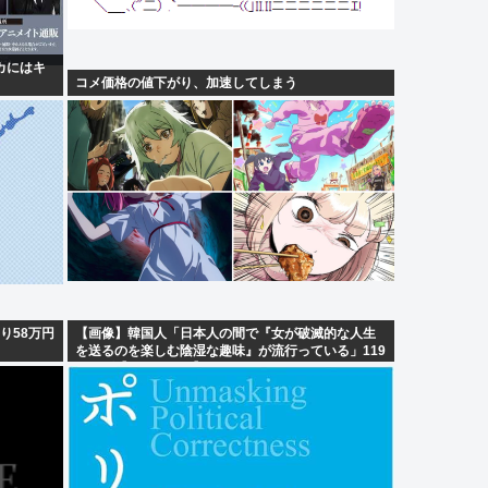
ピカにはキ
コメ価格の値下がり、加速してしまう
り58万円
【画像】韓国人「日本人の間で『女が破滅的な人生
を送るのを楽しむ陰湿な趣味』が流行っている」119
万バズ【HotTweets】