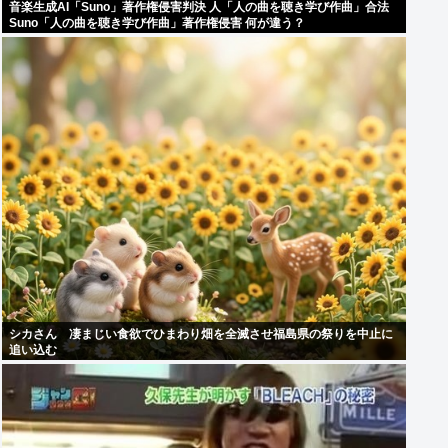
音楽生成AI「Suno」著作権侵害判決 人「人の曲を聴き学び作曲」合法
Suno「人の曲を聴き学び作曲」著作権侵害 何が違う？
シカさん 凄まじい食欲でひまわり畑を全滅させ福島県の祭りを中止に
追い込む