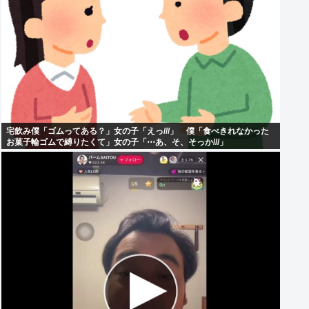
宅飲み僕「ゴムってある？」女の子「えっ///」 僕「食べきれなかった
お菓子輪ゴムで縛りたくて」女の子「⋯あ、そ、そっか///」