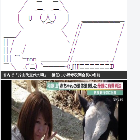
省内で「片山氏交代の噂」 後任に小野寺税調会長の名前