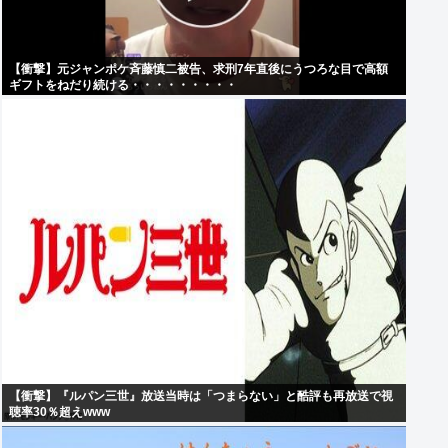
【衝撃】元ジャンポケ斉藤慎二被告、求刑7年直後にうつろな目で高額
ギフトをねだり続ける・・・・・・・・・
【衝撃】『ルパン三世』放送当時は「つまらない」と酷評も再放送で視
聴率30％超えwww