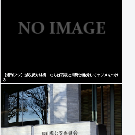
【週刊フジ】減税反対結構 ならば石破と河野は離党してケジメをつけ
ろ