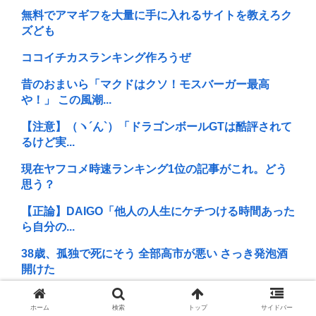
無料でアマギフを大量に手に入れるサイトを教えろク
ズども
ココイチカスランキング作ろうぜ
昔のおまいら「マクドはクソ！モスバーガー最高
や！」 この風潮...
【注意】（ヽ´ん`）「ドラゴンボールGTは酷評されて
るけど実...
現在ヤフコメ時速ランキング1位の記事がこれ。どう
思う？
【正論】DAIGO「他人の人生にケチつける時間あった
ら自分の...
38歳、孤独で死にそう 全部高市が悪い さっき発泡酒
開けた
ベジットのベジータ要素、ネーミングセンスしかない
ホーム
検索
トップ
サイドバー