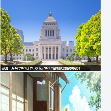
政府「ガキにSNSは早いやろ」SNS年齢制限法案提出検討