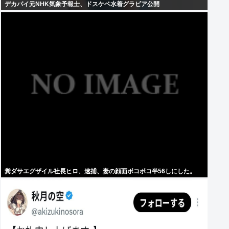
デカパイ元NHK気象予報士、ドスケベ水着グラビア公開
糞ダサエグザイル社長ヒロ、逮捕、妻の顔面ボコボコ半56しにした。