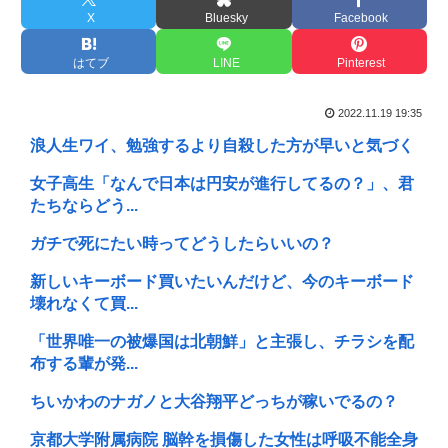
X
Bluesky
Facebook
はてブ
LINE
Pinterest
2022.11.19 19:35
浪人生ワイ、勉強するより自殺した方が早いと気づく
女子高生「なんで日本は円安が進行してるの？」、君
たちならどう...
ガチで死にたい時ってどうしたらいいの？
新しいキーボード買いたいんだけど、今のキーボード
壊れなくて買...
「世界唯一の被爆国は北朝鮮」と主張し、チラシを配
布する輩が発...
ちいかわのナガノと大谷翔平どっちが稼いでるの？
京都大学附属病院 脳幹を損傷した女性は呼吸不能全身