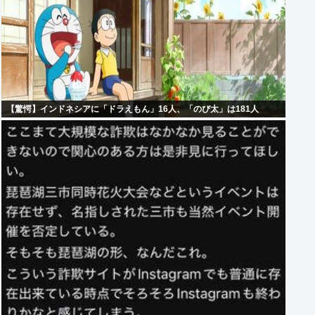
【驚愕】インドネシアに「ドラえもん」16人、「のび太」は181人