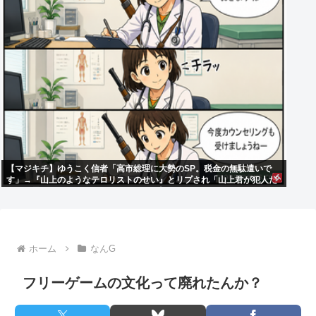
【マジキチ】ゆうこく信者「高市総理に大勢のSP。税金の無駄遣いで
す」→『山上のようなテロリストのせい』とリプされ「山上君が犯人だ
とまだ思っておられるのですか？」ドヤ顔ポスト
ホーム
なんG
フリーゲームの文化って廃れたんか？