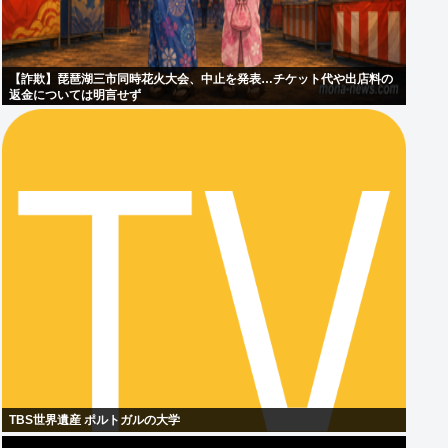
【詐欺】琵琶湖三市同時花火大会、中止を発表…チケット代や出店料の
返金については明言せず
TBS世界遺産 ポルトガルの大学