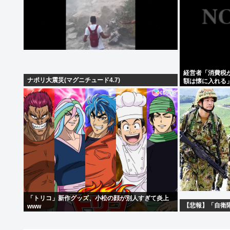
経営者「消費税
ナポリ大震災(マグニチュード4.7)
額は懐に入れる
「トリコ」新作グッズ、小松の顔が別人すぎて炎上
【悲報】「自衛
www