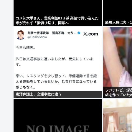
コメ卸大手さん、営業利益83％減 高値で買い込んだ
経験人数は夫・
米が売れず「損切り祭り」開幕へ
フジテレビ、深
唐澤弁護士、交通事故に遭う
組を作っていたw