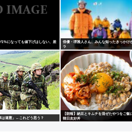
が1%になっても値下げはしない、差
俳優・堺雅人さん、みんな知ったきっかけ
」
ラ
【朗報】納豆とキムチを混ぜたやつをご飯
隊は違憲」←これどう思う？
韓日友好丼