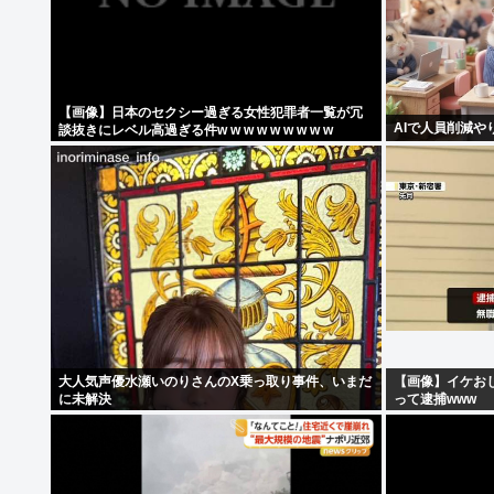
【画像】日本のセクシー過ぎる女性犯罪者一覧が冗
AIで人員削減や
談抜きにレベル高過ぎる件w w w w w w w w w
大人気声優水瀬いのりさんのX乗っ取り事件、いまだ
【画像】イケおじ(
に未解決
って逮捕www