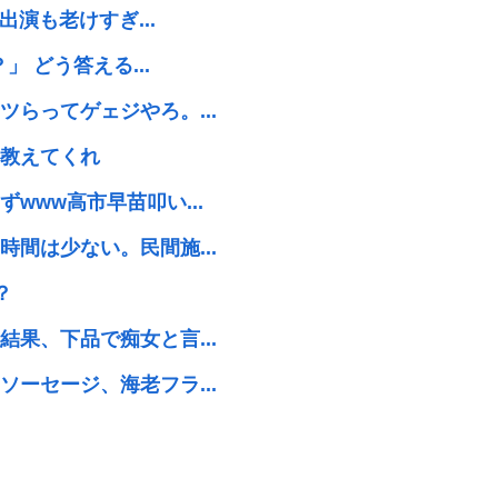
出演も老けすぎ...
 どう答える...
らってゲェジやろ。...
教えてくれ
www高市早苗叩い...
間は少ない。民間施...
？
果、下品で痴女と言...
ーセージ、海老フラ...