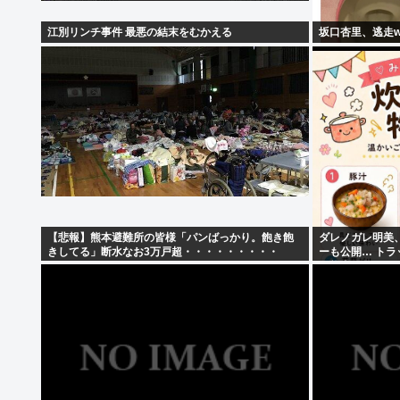
江別リンチ事件 最悪の結末をむかえる
坂口杏里、逃走w
【悲報】熊本避難所の皆様「パンばっかり。飽き飽
ダレノガレ明美
きしてる」断水なお3万戸超・・・・・・・・・
ーも公開… ト
て熊本へ