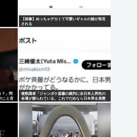
【画像】めっちゃデカくて可愛いギャルの娘が発見
される
う？」問
複数識者「ジャンポケ斎藤の裁判に全日本人男性の
のこと言
命運が握られている。これでだめなら日本男全員懲
役7年だ」