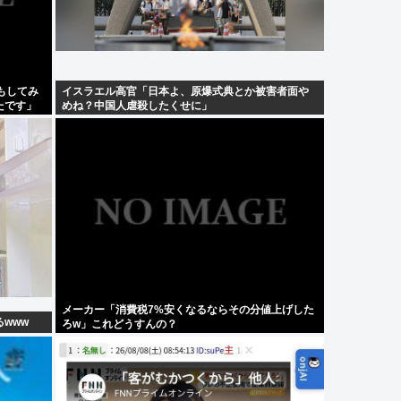
もしてみ
イスラエル高官「日本よ、原爆式典とか被害者面や
たです」
めね？中国人虐殺したくせに」
メーカー「消費税7%安くなるならその分値上げした
www
ろw」これどうすんの？