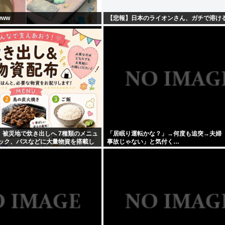
ww
【悲報】日本のライオンさん、ガチで溶ける
、被災地で炊き出しへ 7種類のメニュ
「居眠り運転かな？」→何度も追突→夫婦
ラック、バスなどに大量物資を搭載し
事故じゃない」と気付く…