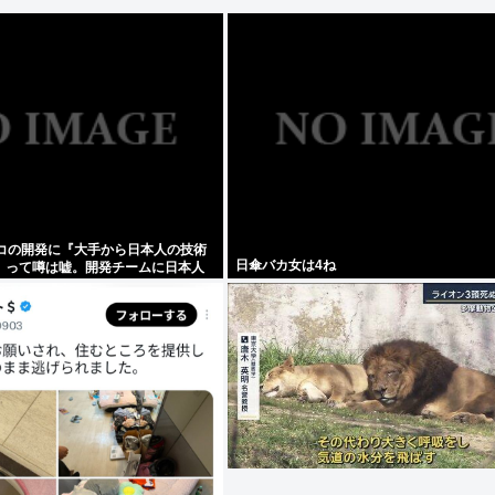
ッコの開発に『大手から日本人の技術
日傘バカ女は4ね
』って噂は嘘。開発チームに日本人