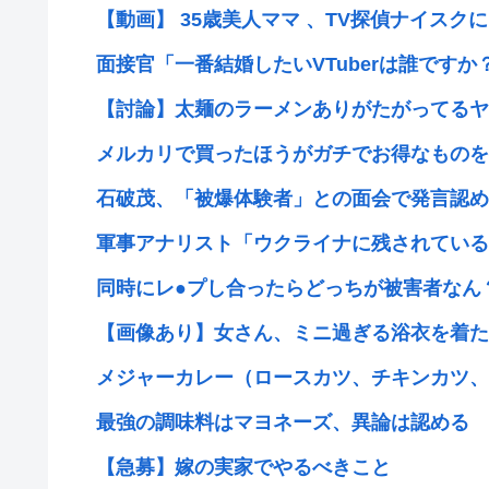
【動画】 35歳美人ママ 、TV探偵ナイスクに
面接官「一番結婚したいVTuberは誰ですか？」
【討論】太麺のラーメンありがたがってるヤツ
メルカリで買ったほうがガチでお得なものを
石破茂、「被爆体験者」との面会で発言認めず
軍事アナリスト「ウクライナに残されている時
同時にレ●プし合ったらどっちが被害者なん
【画像あり】女さん、ミニ過ぎる浴衣を着た結
メジャーカレー（ロースカツ、チキンカツ、ソ
最強の調味料はマヨネーズ、異論は認める
【急募】嫁の実家でやるべきこと