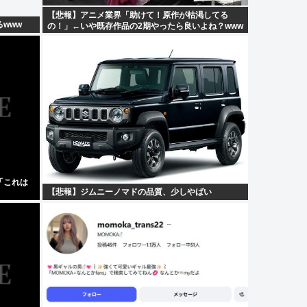
【悲報】アニメ業界「助けて！原作が枯渇してる
www
の！」←いや既存作品の2期やったら良いよね？www
「これは
【悲報】ジムニーノマドの品質、少しやばい