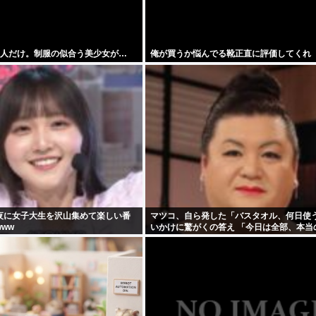
1人だけ。制服の似合う美少女が…
俺が買うか悩んでる靴正直に評価してくれ
夜に女子大生を沢山集めて楽しい番
マツコ、自ら発した「バスタオル、何日使
ww
いかけに驚がくの答え 「今日は全部、本当
うわ」