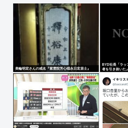
BYD社長「ラ
美輪明宏さんの戒名『紫雲院芳心唱永日宏居士』
者を引き抜いた
は0人です」