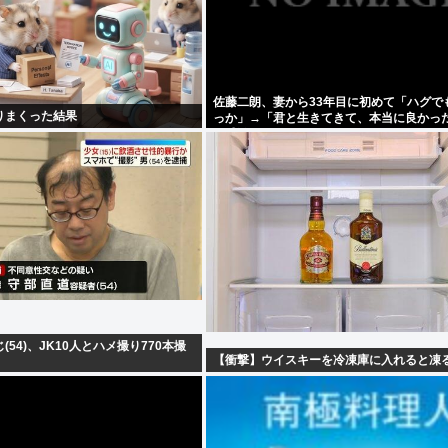
佐藤二朗、妻から33年目に初めて「ハグで
りまくった結果
っか」→「君と生きてきて、本当に良かっ
と感激
54)、JK10人とハメ撮り770本撮
【衝撃】ウイスキーを冷凍庫に入れると凍る