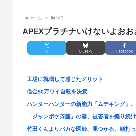
ホーム
VIP
APEXプラチナいけないよお
X
Bluesky
Facebook
工場に就職して感じたメリット
借金50万ワイ自殺を決意
ハンターハンターの新能力「ムテキング」、ガ
「ジャンポケ斉藤」の妻、被害者を煽り続ける
竹田くんよりバカな医師、見つかる。頭打った