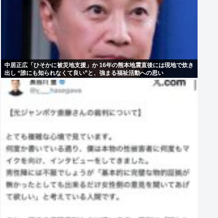
中居正広「ひそかに被災地支援」か 16年の熊本地震直後には現地で炊き
出し “誰にも知られなくて良い”と、強まる福祉活動への思い