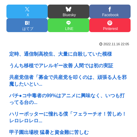
X
Bluesky
Facebook
はてブ
LINE
Pinterest
2022.11.16 22:05
定時、通信制高校生、大量に自殺していた模様
うんち移植でアレルギー改善 人間では初の実証
共産党信者「募金で共産党を叩くのは、頑張る人を邪
魔したいとい...
パチ●コ中毒者の99%はアニメに興味なく、いつも打
ってる台の...
ハリーポッターに憧れる僕「フェラーチオ！苦しめ！
レロレロレロ...
甲子園出場校 猛暑と資金難に苦しむ