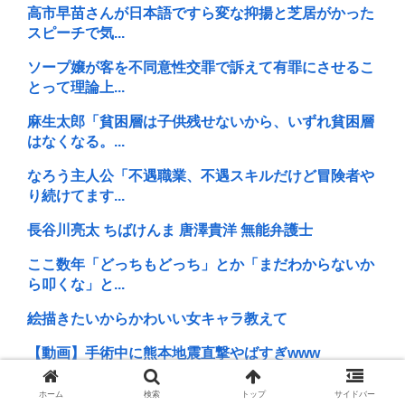
高市早苗さんが日本語ですら変な抑揚と芝居がかった
スピーチで気...
ソープ嬢が客を不同意性交罪で訴えて有罪にさせるこ
とって理論上...
麻生太郎「貧困層は子供残せないから、いずれ貧困層
はなくなる。...
なろう主人公「不遇職業、不遇スキルだけど冒険者や
り続けてます...
長谷川亮太 ちばけんま 唐澤貴洋 無能弁護士
ここ数年「どっちもどっち」とか「まだわからないか
ら叩くな」と...
絵描きたいからかわいい女キャラ教えて
【動画】手術中に熊本地震直撃やばすぎwww
「才能がないなら努力をすれば良いじゃない」お前ら
ホーム
検索
トップ
サイドバー