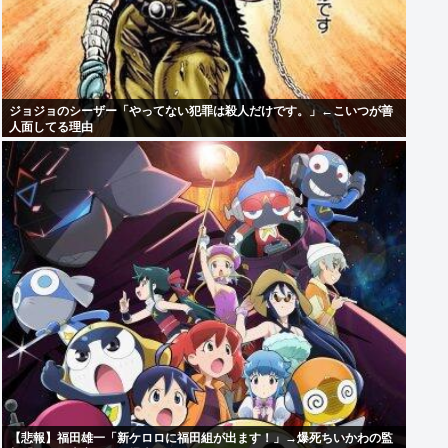
ジョジョのシーザー「やってない犯罪は殺人だけです。」←こいつが善
人面してる理由
【悲報】福田雄一「新ケロロに福田組が出ます！」→爆死ちいかわの監