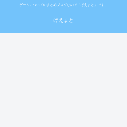
ゲームについてのまとめブログなので「げえまと」です。
げえまと