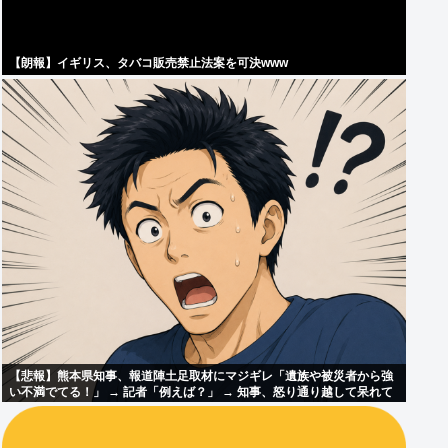
【朗報】イギリス、タバコ販売禁止法案を可決www
【悲報】熊本県知事、報道陣土足取材にマジギレ「遺族や被災者から強
い不満でてる！」 → 記者「例えば？」 → 知事、怒り通り越して呆れて
しまう ………