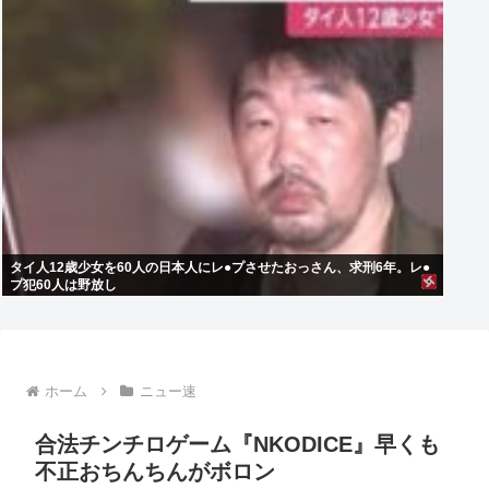
タイ人12歳少女を60人の日本人にレ●プさせたおっさん、求刑6年。レ●
プ犯60人は野放し
ホーム
ニュー速
合法チンチロゲーム『NKODICE』早くも
不正おちんちんがボロン