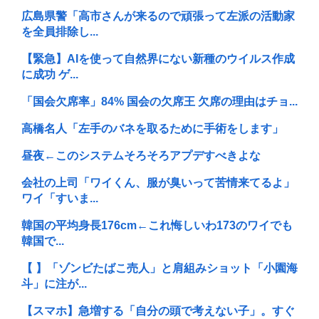
広島県警「高市さんが来るので頑張って左派の活動家
を全員排除し...
【緊急】AIを使って自然界にない新種のウイルス作成
に成功 ゲ...
「国会欠席率」84% 国会の欠席王 欠席の理由はチョ...
高橋名人「左手のバネを取るために手術をします」
昼夜←このシステムそろそろアプデすべきよな
会社の上司「ワイくん、服が臭いって苦情来てるよ」
ワイ「すいま...
韓国の平均身長176cm←これ悔しいわ173のワイでも
韓国で...
【 】「ゾンビたばこ売人」と肩組みショット「小園海
斗」に注が...
【スマホ】急増する「自分の頭で考えない子」。すぐ