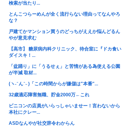
検索が当たり...
とんこつらーめんが全く流行らない理由ってなんやろ
な？
戸建てかマンション買うのどっちがええか悩んどるん
やが意見求む
【高市】 糖尿病内科クリニック、待合室に『ドカ食い
ダイスキ！...
「盆踊り」に「うるせぇ」と苦情がある為使える公園
が半減 取材...
(ヽ˶ ᷇ ん ᷆ ˵ )「この時間からが嫌儲は"本番"...
32歳適応障害無職、貯金2000万←これ
ビニコンの店員がいらっしゃいませー！言わないから
本社にクレー...
ASDなんやが社交辞令わからん