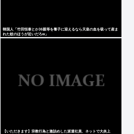
韓国人「竹田恒泰とか36親等を養子に迎えるなら天皇の血を吸って産ま
れた蚊のほうが近いだろw」
【いただきます】宗教行為と激詰めした派遣社員、ネットで大炎上