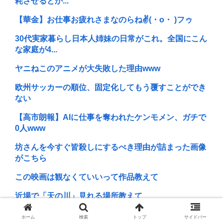
耗させるとか...
【華金】お仕事お疲れさまなのらね✌(・o・ )フゥ
30代実家暮らし日本人姉妹の日常がこれ。全国にこん
な家庭が4...
ヤニねこのアニメが大失敗した理由www
欧州サッカーの順位、固定化してもう覆すことができ
ない
【高市朗報】AIに仕事を奪われたケンモメン、ガチで
0人www
坊さんを今すぐ皆殺しにするべき理由が詰まった画像
がこちら
この映画は観なくていいって作品教えて
近場で「天の川」見れる場所教えて
脳外科医「これ腫瘍？」技師「正常な脳組織です」医
ホーム
検索
トップ
サイドバー