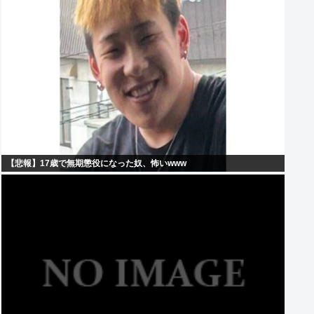
【悲報】17歳で無期懲役になった奴、怖いwww