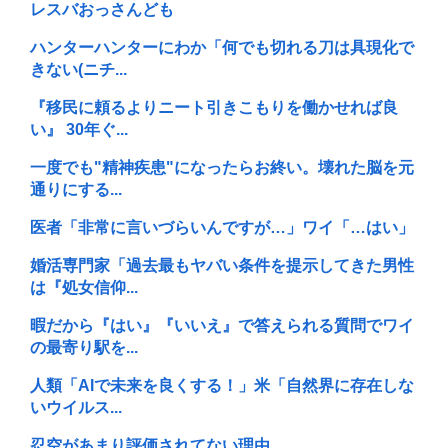
レスバおっさんども
ハンターハンターにわか「何でも切れる刀は具現化で
きない(ニチ...
『移民に頼るよりニート引きこもりを働かせれば良
い』 30年ぐ...
一度でも"精神疾患"になったらお終い。壊れた脳を元
通りにする...
医者「非常に言いづらいんですが…」ワイ「…はい」
婚活専門家「過去最もヤバい条件を提示してきた男性
は『処女信仰...
暇だから『はい』『いいえ』で答えられる質問でワイ
の最寄り駅を...
人類「AIで未来を良くする！」米「自然界に存在しな
いウイルス...
忍空があまり評価されてない理由