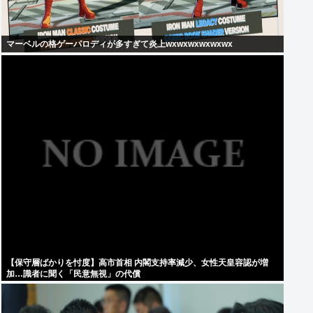
マーベルの格ゲーパロディが多すぎて炎上wxwxwxwxwxwx
【保守層ばかりを忖度】高市首相 内閣支持率減少、女性天皇容認が増
加…識者に聞く「民意無視」の代償