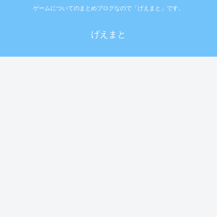
ゲームについてのまとめブログなので「げえまと」です。
げえまと