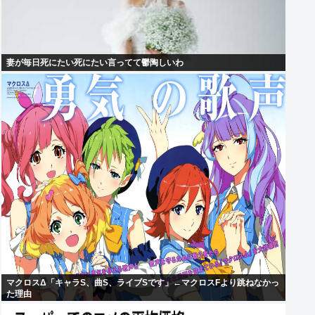
妻が毎日死にたい死にたい言ってて鬱陶しいわ
マクロスΔ「キャラS、曲S、ライブSです」←マクロスFより跳ねなかっ
た理由