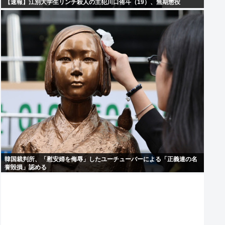
【速報】江別大学生リンチ殺人の主犯川口侑斗（19）、無期懲役
韓国裁判所、「慰安婦を侮辱」したユーチューバーによる「正義連の名
誉毀損」認める