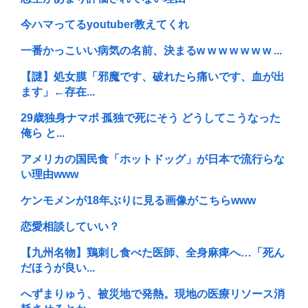
今ハマってるyoutuber教えてくれ
一番かっこいい病気の名前、決まるw w w w w w w ...
【謎】処女膜「邪魔です、破れたら痛いです、血が出
ます」←存在...
29歳独身ナマポ 孤独で死にそう どうしてこうなった
俺ら と...
アメリカの国民食「ホットドッグ」が日本で流行らな
い理由www
ケンモメンが18年ぶりに見る画像がこちらwww
恋愛相談していい？
【九州名物】鶏刺し食べた医師、全身麻痺へ…「死ん
だほうが良い...
へずまりゅう、被災地で発熱。現地の医療リソース消