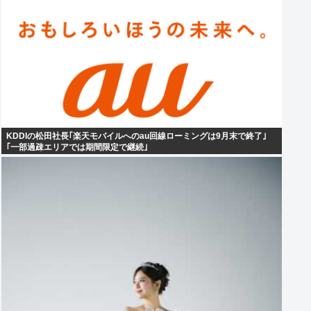
KDDIの松田社長｢楽天モバイルへのau回線ローミングは9月末で終了｣
｢一部過疎エリアでは期間限定で継続｣