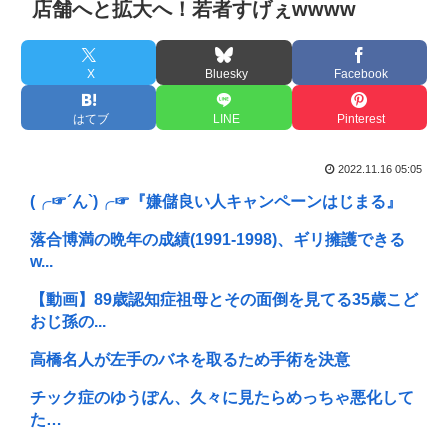
店舗へと拡大へ！若者すげぇwwww
X
Bluesky
Facebook
はてブ
LINE
Pinterest
2022.11.16 05:05
(╭☞´ん`)╭☞『嫌儲良い人キャンペーンはじまる』
落合博満の晩年の成績(1991-1998)、ギリ擁護できる
w...
【動画】89歳認知症祖母とその面倒を見てる35歳こど
おじ孫の...
高橋名人が左手のバネを取るため手術を決意
チック症のゆうぽん、久々に見たらめっちゃ悪化して
た…