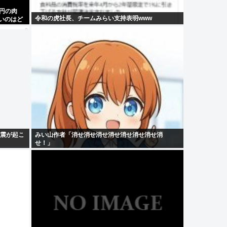
0円の肉
令和の虎社長、チームみらい支持表明www
安いのはど
地震が起こ
みい山作者「消せ消せ消せ消せ消せ消せ消せ消
せ！」