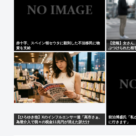
赤十字、スペイン領セウタに殺到した不法移民に物
【悲報】女さん
資を支給
ぶつけられた相
【ひろゆき他】Xのインフルエンサー達「高市さぁ、
前泊博盛氏「私
為替介入で我々の税金11兆円が消えた訳だけ
に行きます」
ど？？？」←こいつら