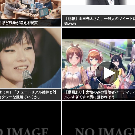
【悲報】山里亮太さん、一般人のツイート
るほど残業が増える現実
始www
檎（38）「チュートリアル徳井と対
【動画あり】女性のみの冒険者パーティ、
セクシーな服着ていくか」
ルンすぎてすぐ男に狙われそう
359】