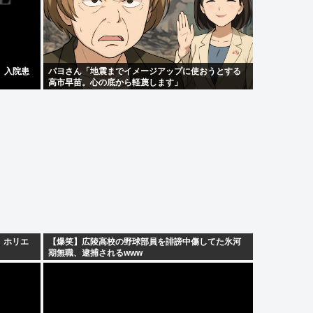
 入院患
パヨさん「地震までイメージアップに使おうとする
高市早苗。心の底から軽蔑します」
」ホリエ
【爆笑】広陵高校の野球部員を誹謗中傷してた氷河
期無職、逮捕されるwww