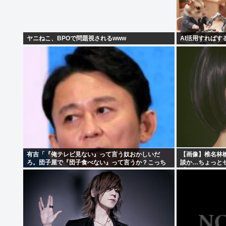
ヤニねこ、BPOで問題視されるwww
AI活用すればす
有吉「『俺テレビ見ない』って言う奴おかしいだ
【画像】椎名林
ろ。団子屋で『団子食べない』って言うか？こっち
談か…ちょっと
は芸人だぞ」
【Pickup05154