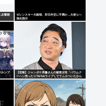
に反撃開
ゼレンスキー大統領、対日外交に不満か…大使らへ
強化指示
バルンブ
【悲報】ジャンポケ斉藤さんの被害女性「バウムク
ーヘン売ったりTikTokライブしててムカついたから
示談しなかった」・・・・・・・・・