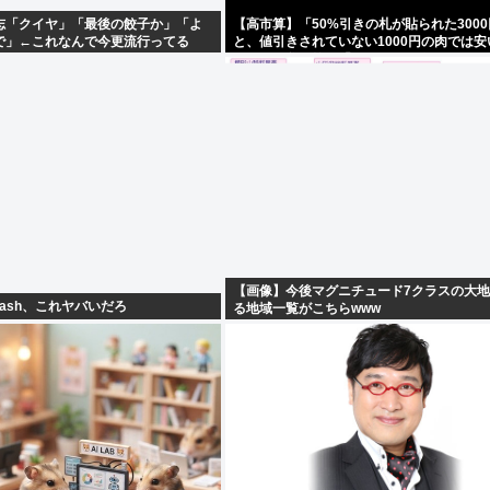
志「クイヤ」「最後の餃子か」「よ
【高市算】「50%引きの札が貼られた300
で」←これなんで今更流行ってる
と、値引きされていない1000円の肉では
ちらか」父の答え「50%引きの肉」
【画像】今後マグニチュード7クラスの大
4 Flash、これヤバいだろ
る地域一覧がこちらwww