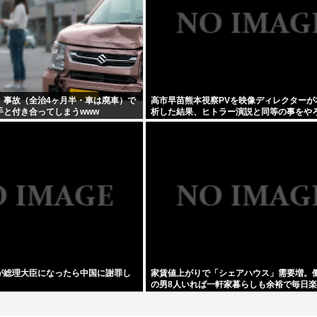
、事故（全治4ヶ月半・車は廃車）で
高市早苗熊本視察PVを映像ディレクターが
手と付き合ってしまうwww
析した結果、ヒトラー演説と同等の事をや
てたと発覚する
が総理大臣になったら中国に謝罪し
家賃値上がりで「シェアハウス」需要増。
の男8人いれば一軒家暮らしも余裕で毎日