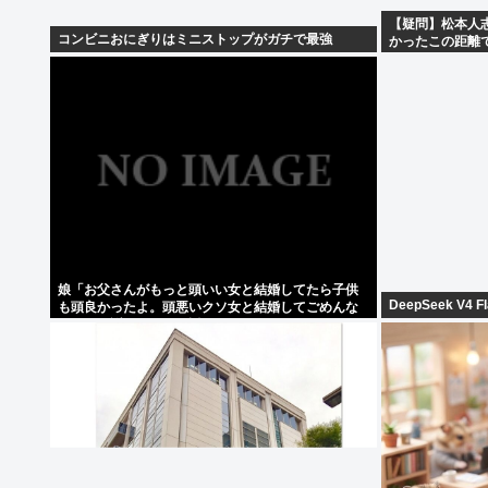
【疑問】松本人
コンビニおにぎりはミニストップがガチで最強
かったこの距離
の？
娘「お父さんがもっと頭いい女と結婚してたら子供
DeepSeek V
も頭良かったよ。頭悪いクソ女と結婚してごめんな
さいって謝れよ」どう返せばいい？