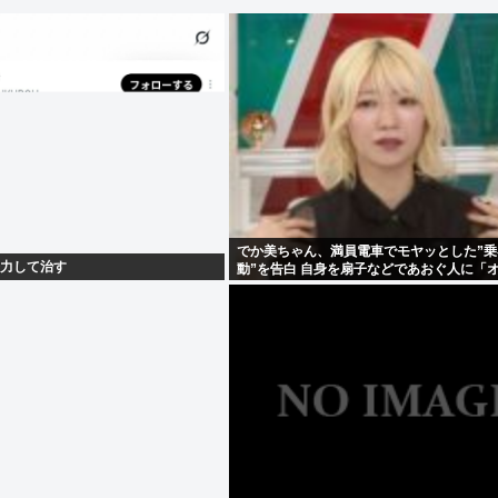
でか美ちゃん、満員電車でモヤッとした”乗
努力して治す
動”を告白 自身を扇子などであおぐ人に「
つらくて…」