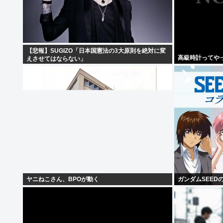
【悲報】SUGIZO「日本国憲法の3大原則を絶対に変
高級時計ってや
えさせてはならない」
ヤニねこさん、BPOが動く
ガンダムSEED