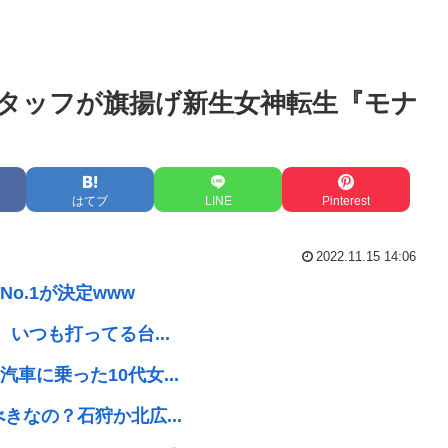
タッフが旗揚げ新生女神転生『モナ
はてブ
LINE
Pinterest
2022.11.15 14:06
o.1が決定www
いつも打ってる台...
に乗った10代女...
きなの？石狩か北広...