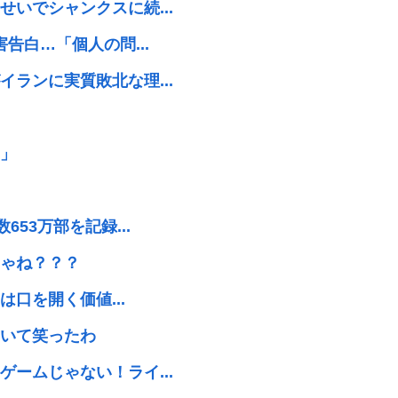
いでシャンクスに続...
告白…「個人の問...
ランに実質敗北な理...
」
53万部を記録...
ゃね？？？
は口を開く価値...
いて笑ったわ
ームじゃない！ライ...