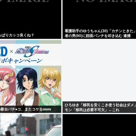
看護助手のゆうちゃん(30)「カチンときた」
っぱりカッコ良くね？
者の男(90)に顔面パンチを叩き込む 逮捕
ひろゆき「移民を安くこき使う社会はダメ
の新台パチ●コ、またコケるwww
モン「移民は必要不可欠」←これ