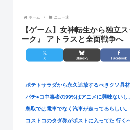
ホーム
ニュー速
【ゲーム】女神転生から独立ス
ーク』 アトラスと全面戦争へ
X
Bluesky
Facebook
ポテトサラダから永久追放するべきクソ具材N
パチ●コ中毒者の99%はアニメに興味ないし、
鳥取では電車でなく汽車が走ってるらしい。汽車
コストコのタダ券がポストに入ってた 行くべ