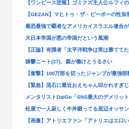
【ワンピース悲報】ゴミクズ主人公ルフィのせ
【GEZAN】マヒトゥ・ザ・ピーポーの性加害
最恐最強で覇者なアメリカイスラエル連合がイ
大日本帝国が悪の帝国だという風潮
【正論】有識者「太平洋戦争は実は勝ててた
躁鬱ニート(27)、親が働けとうるさい
【衝撃】100万部を切ったジャンプが最強部数6
【緊急】流石に最近おえちゃん叩かれすぎじ
メンタリストDaiGo「SNS最大のデメリット
松屋で一人寂しく牛丼啜ってる底辺オッサン
【画像】アトリエファン「アトリエはエ口いゲ