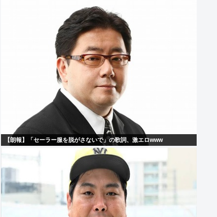
【朗報】「セーラー服を脱がさないで」の歌詞、激エロwww