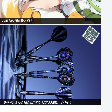
お前らの持論書いてけ
【M7.4】さっき起きたコロンビア大地震、ヤバそう