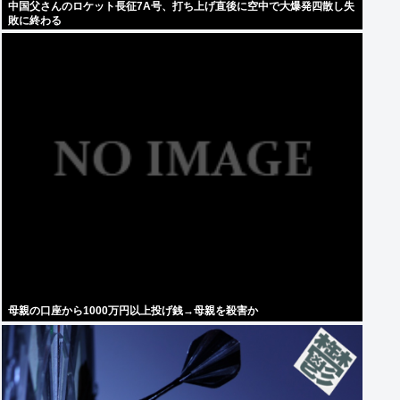
中国父さんのロケット長征7A号、打ち上げ直後に空中で大爆発四散し失
敗に終わる
母親の口座から1000万円以上投げ銭→母親を殺害か