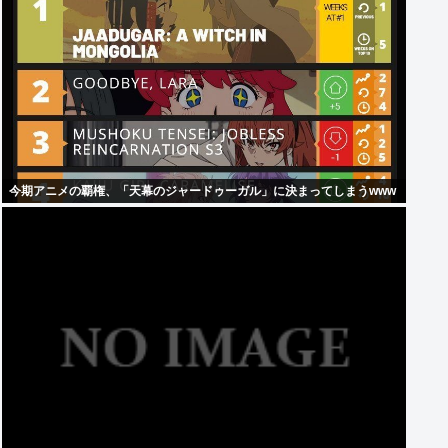
今期アニメの覇権、「天幕のジャードゥーガル」に決まってしまうwww