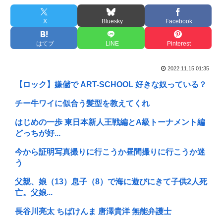
X
Bluesky
Facebook
はてブ
LINE
Pinterest
2022.11.15 01:35
【ロック】嫌儲で ART-SCHOOL 好きな奴っている？
チー牛ワイに似合う髪型を教えてくれ
はじめの一歩 東日本新人王戦編とA級トーナメント編
どっちが好...
今から証明写真撮りに行こうか昼間撮りに行こうか迷
う
父親、娘（13）息子（8）で海に遊びにきて子供2人死
亡。父娘...
長谷川亮太 ちばけんま 唐澤貴洋 無能弁護士