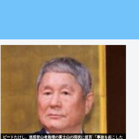
ビートたけし、迷惑登山者急増の富士山の現状に提言 「事故を起こした