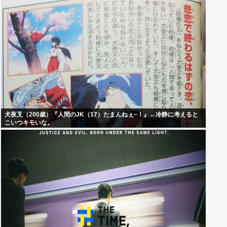
犬夜叉（200歳）『人間のJK（17）たまんねぇ~！』←冷静に考えると
こいつキモいな。