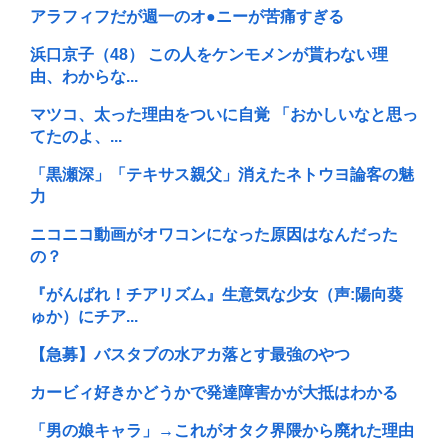
アラフィフだが週一のオ●ニーが苦痛すぎる
浜口京子（48） この人をケンモメンが貰わない理
由、わからな...
マツコ、太った理由をついに自覚 「おかしいなと思っ
てたのよ、...
「黒瀬深」「テキサス親父」消えたネトウヨ論客の魅
力
ニコニコ動画がオワコンになった原因はなんだった
の？
『がんばれ！チアリズム』生意気な少女（声:陽向葵
ゅか）にチア...
【急募】バスタブの水アカ落とす最強のやつ
カービィ好きかどうかで発達障害かが大抵はわかる
「男の娘キャラ」→これがオタク界隈から廃れた理由