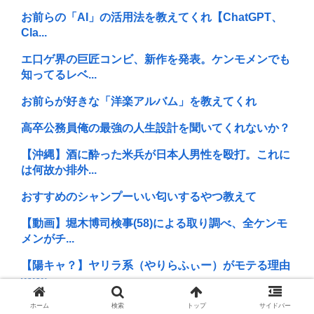
お前らの「AI」の活用法を教えてくれ【ChatGPT、
Cla...
エ口ゲ界の巨匠コンビ、新作を発表。ケンモメンでも
知ってるレベ...
お前らが好きな「洋楽アルバム」を教えてくれ
高卒公務員俺の最強の人生設計を聞いてくれないか？
【沖縄】酒に酔った米兵が日本人男性を殴打。これに
は何故か排外...
おすすめのシャンプーいい匂いするやつ教えて
【動画】堀木博司検事(58)による取り調べ、全ケンモ
メンがチ...
【陽キャ？】ヤリラ系（やりらふぃー）がモテる理由
www
問題「アメリカ原産の犬、5つ答えよ」
ホーム
検索
トップ
サイドバー