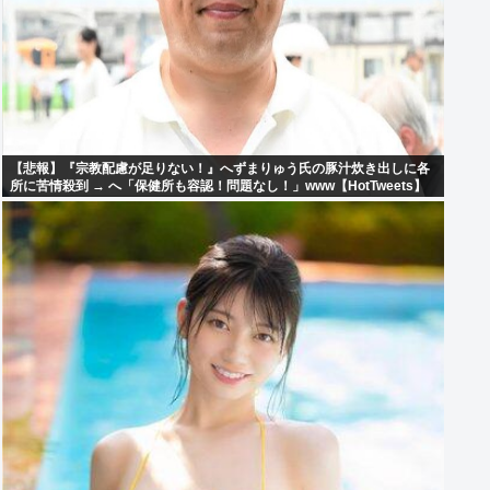
【悲報】『宗教配慮が足りない！』へずまりゅう氏の豚汁炊き出しに各
所に苦情殺到 → へ「保健所も容認！問題なし！」www【HotTweets】