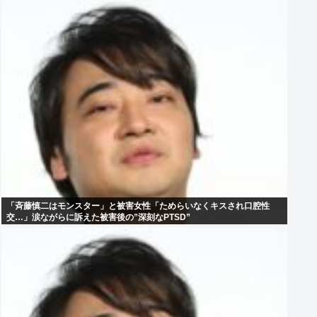
「斉藤慎二はモンスター」と被害女性「ためらいなくキスされ口腔性
交…」涙ながらに訴えた被害後の”深刻なPTSD”