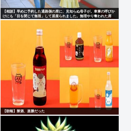
【相談】早めに予約した通路側の席に、見知らぬ母子が。車掌の呼びか
けにも「目を閉じて無視」して居座られました。無理やり奪われた席
は、結局”やったもん勝ち”になってしまうのでしょうか？
【朗報】禁酒、楽勝だった