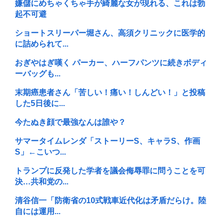
嫌儲にめちゃくちゃ手が綺麗な女が現れる、これは勃
起不可避
ショートスリーパー堀さん、高須クリニックに医学的
に詰められて...
おぎやはぎ嘆く パーカー、ハーフパンツに続きボディ
ーバッグも...
末期癌患者さん「苦しい！痛い！しんどい！」と投稿
した5日後に...
今たぬき顔で最強なんは誰や？
サマータイムレンダ「ストーリーS、キャラS、作画
S」←こいつ...
トランプに反発した学者を議会侮辱罪に問うことを可
決…共和党の...
清谷信一「防衛省の10式戦車近代化は矛盾だらけ。陸
自には運用...