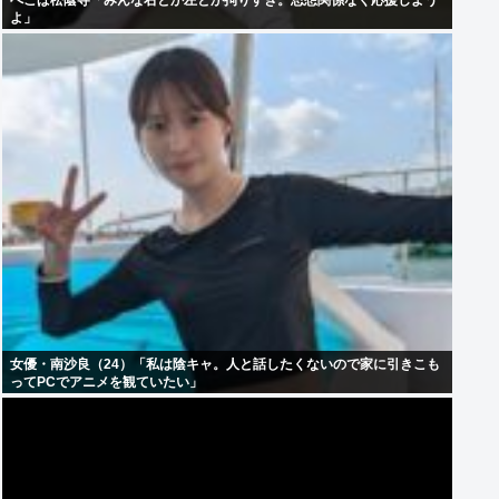
ぺこぱ松蔭寺「みんな右とか左とか拘りすぎ。思想関係なく応援しよう
よ」
女優・南沙良（24）「私は陰キャ。人と話したくないので家に引きこも
ってPCでアニメを観ていたい」