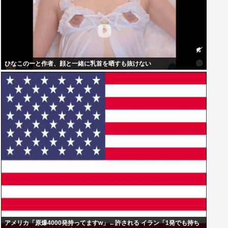
ひなこのーと作者、顔と一緒に乳首を晒すも抜けない
アメリカ「原爆4000発持ってますw」←許される イラン「1発でも持ち