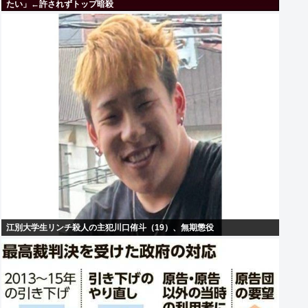
たい」←許されずトップ暗殺
江別大学生リンチ殺人の主犯川口侑斗（19）、無期懲役