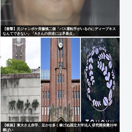
【衝撃】元ジャンポケ斉藤慎二側「バス運転手がいるのにディープキス
なんてできない」「Aさんの供述には矛盾点」
【岐路】東大さえ赤字、足かせ多く稼げぬ国立大学法人 研究開発費20年
横ばい