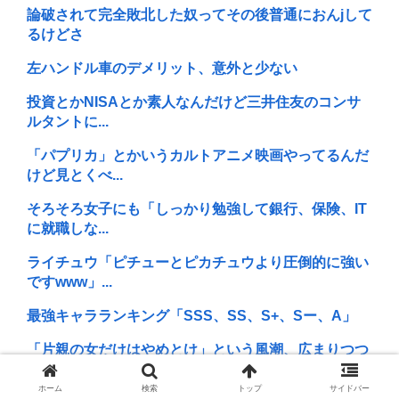
論破されて完全敗北した奴ってその後普通におんjして
るけどさ
左ハンドル車のデメリット、意外と少ない
投資とかNISAとか素人なんだけど三井住友のコンサ
ルタントに...
「パプリカ」とかいうカルトアニメ映画やってるんだ
けど見とくべ...
そろそろ女子にも「しっかり勉強して銀行、保険、IT
に就職しな...
ライチュウ「ピチューとピカチュウより圧倒的に強い
ですwww」...
最強キャラランキング「SSS、SS、S+、Sー、A」
「片親の女だけはやめとけ」という風潮、広まりつつ
ある
ホーム
検索
トップ
サイドバー