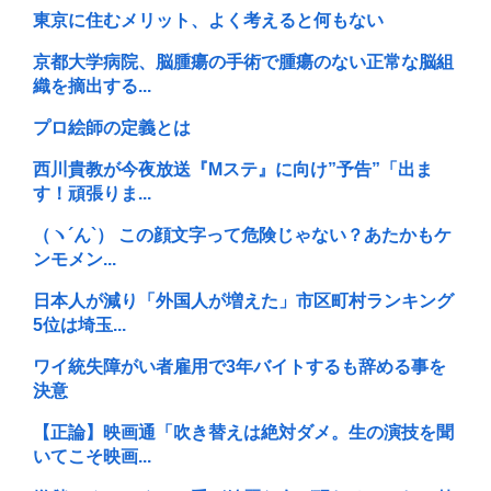
東京に住むメリット、よく考えると何もない
京都大学病院、脳腫瘍の手術で腫瘍のない正常な脳組
織を摘出する...
プロ絵師の定義とは
西川貴教が今夜放送『Mステ』に向け”予告”「出ま
す！頑張りま...
（ヽ´ん`） この顔文字って危険じゃない？あたかもケ
ンモメン...
日本人が減り「外国人が増えた」市区町村ランキング
5位は埼玉...
ワイ統失障がい者雇用で3年バイトするも辞める事を
決意
【正論】映画通「吹き替えは絶対ダメ。生の演技を聞
いてこそ映画...