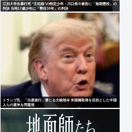
江別大学生暴行死 “主犯格”の特定少年・川口侑斗被告に「無期懲役」の
判決 当時17歳少年に「懲役30年」の判決
トランプ氏、「出産旅行」禁じる大統領令 米国籍取得を目的とした中国
人らの渡米を問題視