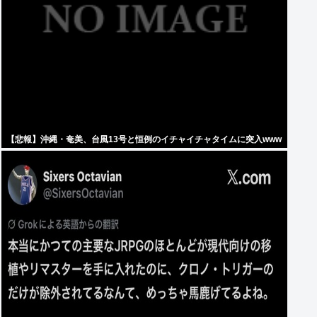
【悲報】沖縄・奄美、台風13号と恒例のイチャイチャタイムに突入www