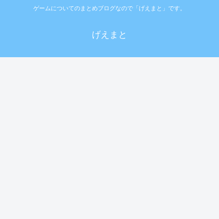
ゲームについてのまとめブログなので「げえまと」です。
げえまと