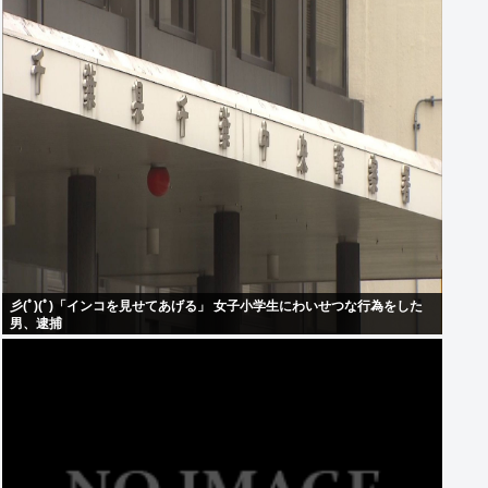
彡(ﾟ)(ﾟ)「インコを見せてあげる」 女子小学生にわいせつな行為をした
男、逮捕