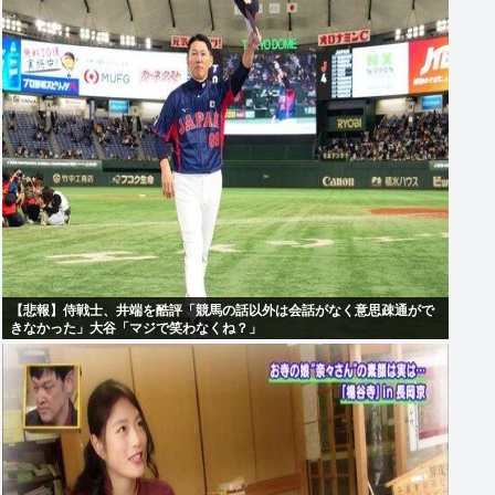
【悲報】侍戦士、井端を酷評「競馬の話以外は会話がなく意思疎通がで
きなかった」大谷「マジで笑わなくね？」