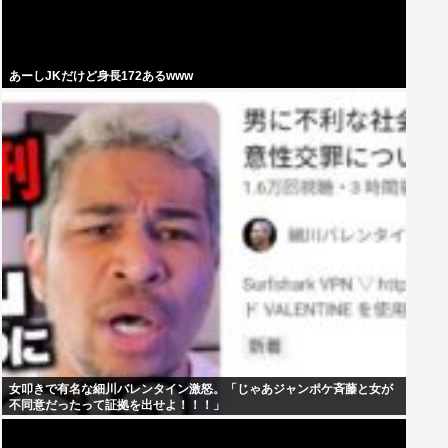
あーしJKだけど身長172あるwww
女叩きで有名な細川バレンタイン激怒。「じゃあジャンポケ斉藤と女が
不同意だったって証拠を出せよ！！！」