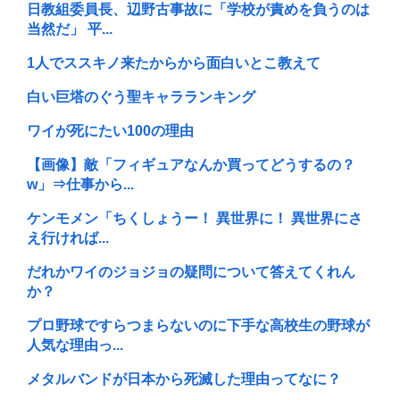
日教組委員長、辺野古事故に「学校が責めを負うのは
当然だ」 平...
1人でススキノ来たからから面白いとこ教えて
白い巨塔のぐう聖キャラランキング
ワイが死にたい100の理由
【画像】敵「フィギュアなんか買ってどうするの？
w」⇒仕事から...
ケンモメン「ちくしょうー！ 異世界に！ 異世界にさ
え行ければ...
だれかワイのジョジョの疑問について答えてくれん
か？
プロ野球ですらつまらないのに下手な高校生の野球が
人気な理由っ...
メタルバンドが日本から死滅した理由ってなに？