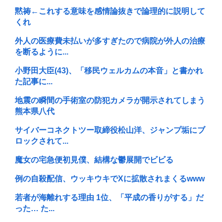
黙祷←これする意味を感情論抜きで論理的に説明して
くれ
外人の医療費未払いが多すぎたので病院が外人の治療
を断るように...
小野田大臣(43)、「移民ウェルカムの本音」と書かれ
た記事に...
地震の瞬間の手術室の防犯カメラが開示されてしまう
熊本県八代
サイバーコネクトツー取締役松山洋、ジャンプ垢にブ
ロックされて...
魔女の宅急便初見僕、結構な鬱展開でビビる
例の自殺配信、ウッキウキでXに拡散されまくるwww
若者が海離れする理由 1位、「平成の香りがする」だ
った… た...