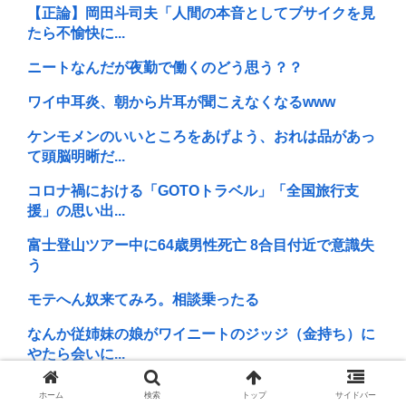
【正論】岡田斗司夫「人間の本音としてブサイクを見
たら不愉快に...
ニートなんだが夜勤で働くのどう思う？？
ワイ中耳炎、朝から片耳が聞こえなくなるwww
ケンモメンのいいところをあげよう、おれは品があっ
て頭脳明晰だ...
コロナ禍における「GOTOトラベル」「全国旅行支
援」の思い出...
富士登山ツアー中に64歳男性死亡 8合目付近で意識失
う
モテへん奴来てみろ。相談乗ったる
なんか従姉妹の娘がワイニートのジッジ（金持ち）に
やたら会いに...
中国が未だに見下される理由って結局民度よな
ホーム
検索
トップ
サイドバー