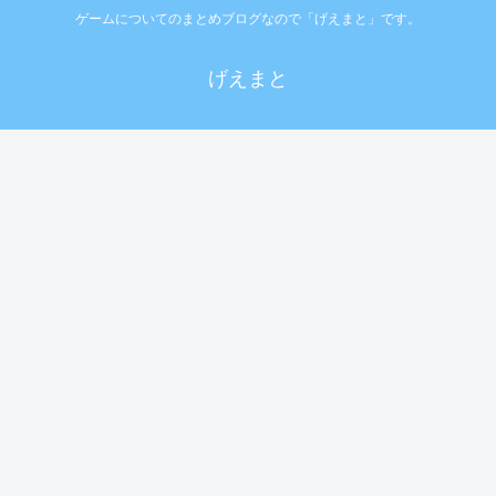
ゲームについてのまとめブログなので「げえまと」です。
げえまと