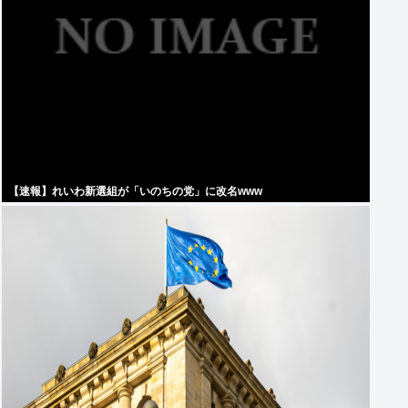
【速報】れいわ新選組が「いのちの党」に改名www