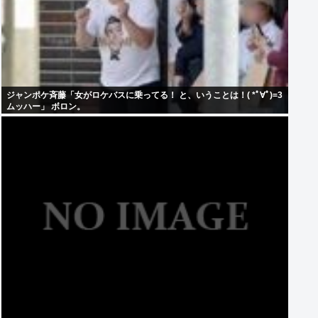
ジャンポケ斉藤「女がロケバスに乗ってる！ と、いうことは！( *ﾟ∀ﾟ)=3
ムッハー」 ボロン。