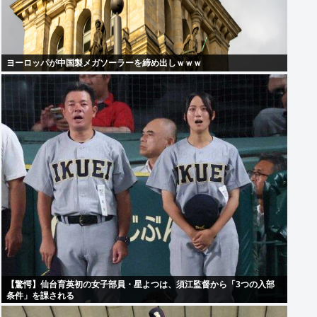
ヨーロッパが中国製メガソーラーを締め出しｗｗｗ
【驚愕】仙台育英初の女子部員・星よつは、須江監督から「3つの入部
条件」を課される