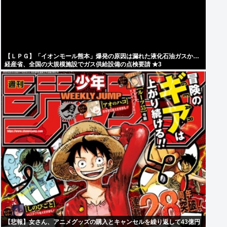
【ＬＰＧ】「イオンモール熊本」爆発の原因は漏れた液化石油ガスか…
経産省、全国の大規模施設でガス供給設備の点検要請 ★3
【悲報】女さん、アニメグッズの購入とキャンセルを繰り返して43億円