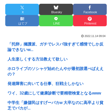
X
Bluesky
Facebook
はてブ
LINE
Pinterest
2022.11.14 09:04
「托卵」擁護派、ガチでレスバ強すぎて感情でしか反
論できないw...
人生楽しくする方法教えて欲しい
ホロライブのソシャゲ始めたんやが最初誰選べばええ
の？
発達障害に向いてる仕事、狂戦士しかない
ワイ、32歳にして健康診断で要精密検査となるwww
中学生「嫌儲民はすげーバカw 大卒なのに高卒より貧
乏でバカが...