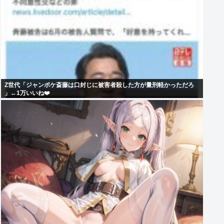
Z世代「ジャンポケ斎藤は口封じに被害者殺した方が量刑軽かっただろ
」←1万いいね❤️