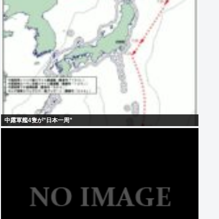
中露軍艦4隻が”日本一周”