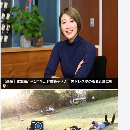
【画像】電撃婚から1年半…狩野舞子さん、黒ドレス姿の激変近影に衝
撃！