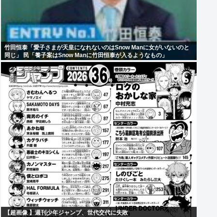
竹田恒泰「愛子さまが天皇になれないのはSnow Manに女がいないのと
同じ」 民「養子案はSnow Manに竹田恒泰が入るようなもの」
【超画像 】週刊少年ジャンプ、世代交代に失敗