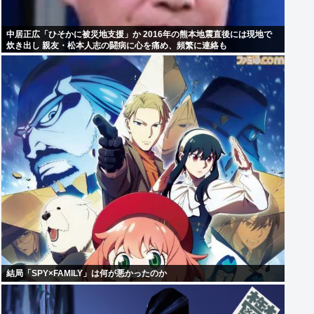
中居正広「ひそかに被災地支援」か 2016年の熊本地震直後には現地で
炊き出し 親友・松本人志の闘病に心を痛め、頻繁に連絡も
結局「SPY×FAMILY」は何が悪かったのか