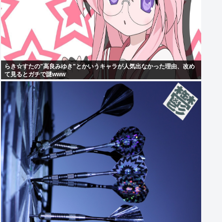
らき☆すたの"高良みゆき"とかいうキャラが人気出なかった理由、改め
て見るとガチで謎www