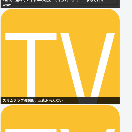
Z世代「趣味はアイドルの応援‥ですかね…」ワイ「きもちわりー
www」
スリムクラブ眞栄田、正直おもんない