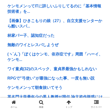
ケンモメンってITに詳しいふりしてるのに「基本情報
技術者」を...
【画像】ひきこもりの娘（27）、自立支援センターか
ら酷いスパ...
林家パー子、認知症だった
無敵のワイとレスバしようぜ
(ヽ´ん`)「ぼくはケンモ、依存症です」周囲「ハーイ、
ケンモ...
ワイ童貞(32)のスペック、童貞界最強かもしれない
RPGで"弓使い"が最強になった事、一度も無い説
ケンモメンって朝食抜いてそう
英名門大学最年少の黒人教授が辞任 論文盗作疑惑には
必殺「人種...
ホーム
検索
トップ
サイドバー