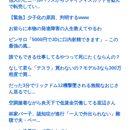
他人のビニールハウスからシャインマスカットを盗ん
で転売してい...
【緊急】少子化の原因、判明するwww
お前らに本物の発達障害の人生教えてやるわ
ピンサロ「5000円でJDに口内射精できます」←この
最強の風...
誰でもできる仕事してるやつって死にたくならんの？
なして君ら「テスラ」買わないの？モデル3なら300万
程度で買...
だった3分でリックドム12機撃墜される無能なおじさ
ん居るでし...
空調服着ながら炎天下で低賃金労働してる底辺さん
林家パー子、認知症が進行「一人で外出られない」難
聴で夫・ペー...