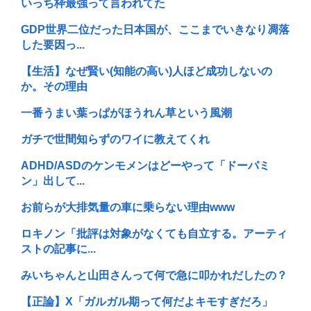
いっち枠最強って言われてた
GDP世界二位だった日本国が、ここまでいきなり凋落
した要因っ...
【生活】なぜ賢い(知能の高い)人ほど成功しないの
か。その理由
一番うまい葉っぱがほうれん草という風潮
ガチで世間知らずのワイに教えてくれ
ADHD/ASDのケンモメンはどーやって「ドーパミ
ン」出して...
お前らが大排気量の車に乗らない理由www
ロキノン「批評は対象がなくても自立する。アーティ
ストの記事に...
みいちゃんと山田さんって何で急に叩かれだしたの？
【正論】X「ガルガル期って何だよキモすぎだろ」