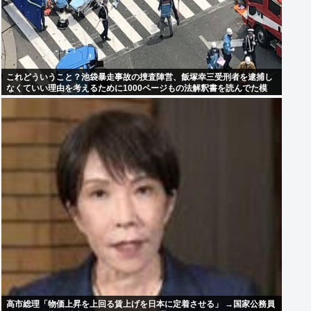
これどういうこと？池袋暴走事故の捜査陣営、飯塚幸三受刑者を逮捕し
なくていい理由を考えるために1000ページもの法解釈書を読んでた模
様…自民議員からも圧力
高市総理「物価上昇を上回る賃上げを日本に定着させる」 →国家公務員