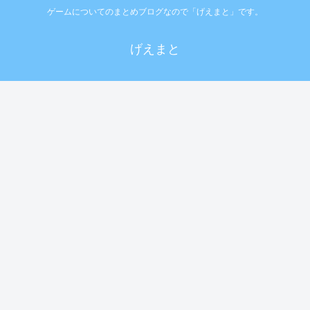
ゲームについてのまとめブログなので「げえまと」です。
げえまと