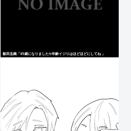
飯田圭織「45歳になりました✨年齢イジりはほどほどにしてね 」