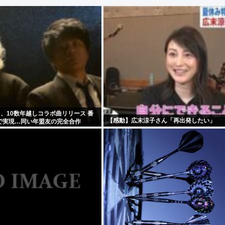
A、10数年越しコラボ曲リリース 番
【感動】広末涼子さん「再出発したい」
で実現…同い年盟友の完全合作