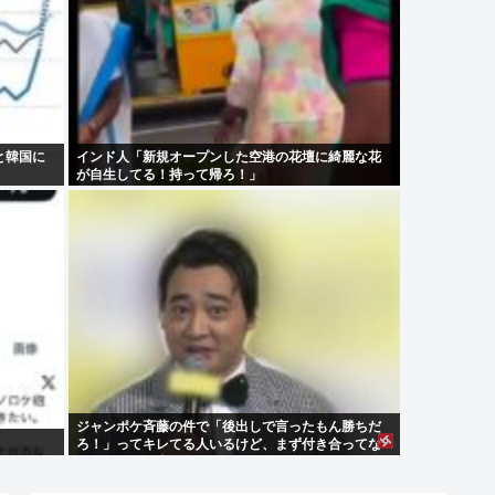
と韓国に
インド人「新規オープンした空港の花壇に綺麗な花
が自生してる！持って帰ろ！」
ジャンポケ斉藤の件で「後出しで言ったもん勝ちだ
ろ！」ってキレてる人いるけど、まず付き合ってな
い人とそんな事しなきゃいいのでは？