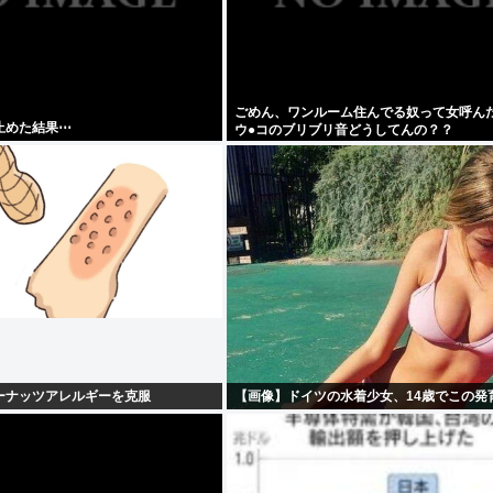
ごめん、ワンルーム住んでる奴って女呼ん
止めた結果⋯
ウ●コのブリブリ音どうしてんの？？
ーナッツアレルギーを克服
【画像】ドイツの水着少女、14歳でこの発