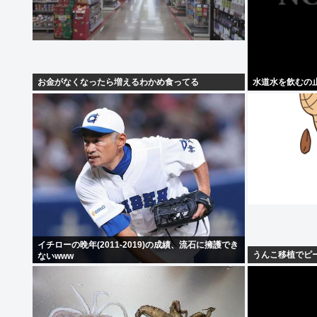
お金がなくなったら増えるわかめ食ってる
水道水を飲むの
イチローの晩年(2011-2019)の成績、流石に擁護でき
うんこ移植でピ
ないwww