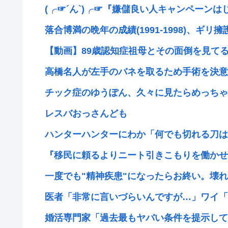
(╭☞´ん`)╭☞『嫌儲良い人キャンペーンは
落合博満の晩年の成績(1991-1998)、ギリ擁護
【動画】89歳認知症祖母とその面倒を見てる3
高橋名人が左手のバネを取るため手術を決意
チック症のゆうぽん、久々に見たらめっちゃ
レスバおっさんども
ハンターハンターにわか「何でも切れる刀は具
『移民に頼るよりニート引きこもりを働かせれば
一度でも"精神疾患"になったらお終い。壊れた
医者「非常に言いづらいんですが…」ワイ「
婚活専門家「過去最もヤバい条件を提示してき