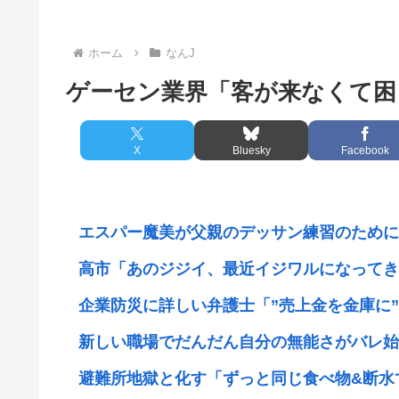
ホーム
なんJ
ゲーセン業界「客が来なくて困
X
Bluesky
Facebook
エスパー魔美が父親のデッサン練習のためにヌ
高市「あのジジイ、最近イジワルになってきた
企業防災に詳しい弁護士「”売上金を金庫に”は
新しい職場でだんだん自分の無能さがバレ始め
避難所地獄と化す「ずっと同じ食べ物&断水で