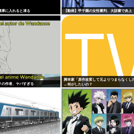
凍庫に入れると凍る
【動画】甲子園の女性審判、大誤審で炎上
脚本家「原作改変して元よりつまらなくし
メの作者、ヤバすぎる
←何がしたいの？