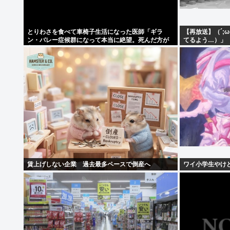
とりわさを食べて車椅子生活になった医師「ギラ
【再放送】（´;
ン・バレー症候群になって本当に絶望。死んだ方が
てるよう…）」
良かったと思った」
賃上げしない企業 過去最多ペースで倒産へ
ワイ小学生やけ