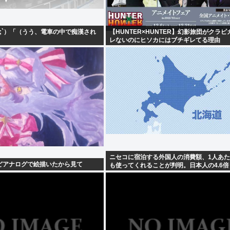
ω;`）「（うう、電車の中で痴漢され
【HUNTER×HUNTER】幻影旅団がクラ
レないのにヒソカにはブチギレてる理由
ニセコに宿泊する外国人の消費額、1人あた
どアナログで絵描いたから見て
も使ってくれることが判明。日本人の4.6倍