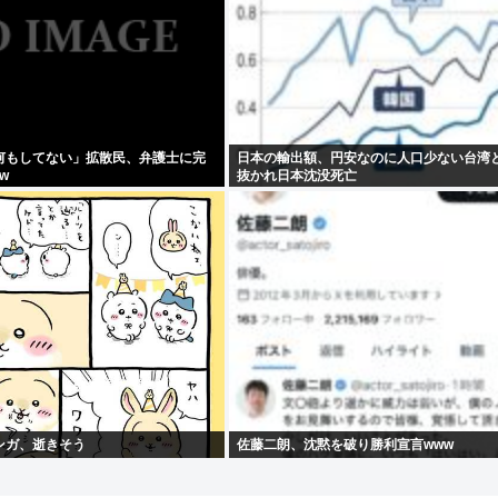
何もしてない」拡散民、弁護士に完
日本の輸出額、円安なのに人口少ない台湾
w
抜かれ日本沈没死亡
ンガ、逝きそう
佐藤二朗、沈黙を破り勝利宣言www