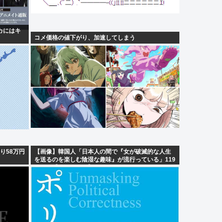
ピカにはキ
コメ価格の値下がり、加速してしまう
り58万円
【画像】韓国人「日本人の間で『女が破滅的な人生
を送るのを楽しむ陰湿な趣味』が流行っている」119
万バズ【HotTweets】