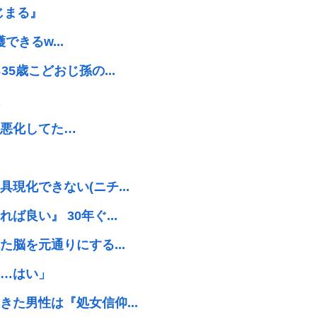
じまる』
できるw...
5歳こどおじ孫の...
悪化してた…
現化できない(ニチ...
良い』 30年ぐ...
脳を元通りにする...
…はい」
た男性は『処女信仰...