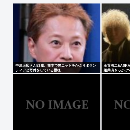
中居正広さん53歳、熊本で黒ニットをかぶりボラン
玉置浩二&ASK
ティアと寄付をしている模様
組共演きっかけ