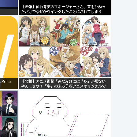
【画像】仙台育英のマネージャーさん、首をひねっ
ただけでなぜかウインクしたことにされてしまう
www
たろ！」
【悲報】アニメ監督「みなみけには『冬』が居ない
やん…せや！『冬』の末っ子をアニメオリジナルで
出そ！」