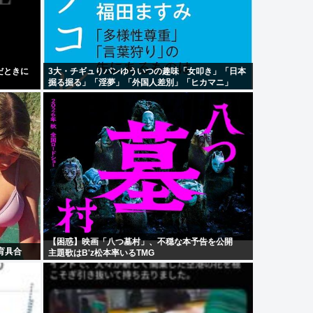
だときに
3大・チギュりパンゆういつの趣味「女叩き」「日本
掘る掘る」「淫夢」「外国人差別」「ヒカマニ」
【困惑】映画「八つ墓村」、不穏な本予告を公開
育具合
主題歌はB'z松本率いるTMG