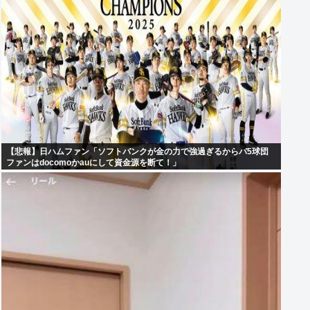
【悲報】日ハムファン「ソフトバンクが金の力で強過ぎるからパ5球団
ファンはdocomoかauにして資金源を断て！」