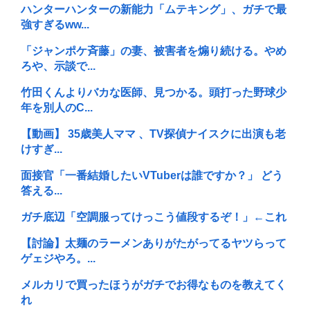
ハンターハンターの新能力「ムテキング」、ガチで最
強すぎるww...
「ジャンポケ斉藤」の妻、被害者を煽り続ける。やめ
ろや、示談で...
竹田くんよりバカな医師、見つかる。頭打った野球少
年を別人のC...
【動画】 35歳美人ママ 、TV探偵ナイスクに出演も老
けすぎ...
面接官「一番結婚したいVTuberは誰ですか？」 どう
答える...
ガチ底辺「空調服ってけっこう値段するぞ！」←これ
【討論】太麺のラーメンありがたがってるヤツらって
ゲェジやろ。...
メルカリで買ったほうがガチでお得なものを教えてく
れ