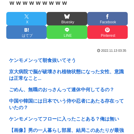
w w w w w w w w w
X
Bluesky
Facebook
はてブ
LINE
Pinterest
2022.11.13 03:35
ケンモメンって朝食抜いてそう
京大病院で脳が破壊され植物状態になった女性、意識
は正常なこと...
ごめん、無職のおっさんって連休中何してるの？
中国や韓国には日本でいう侍や忍者にあたる存在って
いたの？
ケンモメンってフローに入ったことある？俺は無い
【画像】男の一人暮らし部屋、結局このあたりが最強