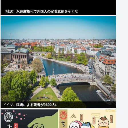
［社説］永住厳格化で外国人の定着意欲をそぐな
ドイツ、猛暑による死者が9600人に