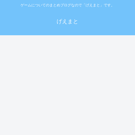
ゲームについてのまとめブログなので「げえまと」です。
げえまと