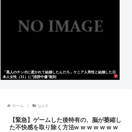
「黒人のチンポに惹かれて結婚したんだろ」ケニア人男性と結婚した日
本人女性（31）に”誹謗中傷”殺到
ホーム
なんG
【緊急】ゲームした後特有の、脳が萎縮し
た不快感を取り除く方法w w w w w w w