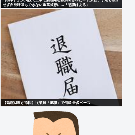
【衝撃】京大病院で正常な脳組織を誤摘出された50代女性、手足も動か
せず自発呼吸もできない重篤状態に…「意識はある」
【緊縮財政が原因】従業員「退職」で倒産 最多ペース