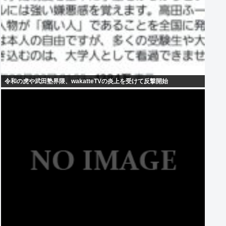
令和の虎や武田塾界隈、wakatteTVの炎上を受けて反撃開始