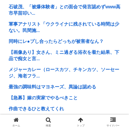
石破茂、「被爆体験者」との面会で発言認めずwww高
市早苗叩い...
軍事アナリスト「ウクライナに残されている時間は少
ない。民間施...
同時にレ●プし合ったらどっちが被害者なん？
【画像あり】女さん、ミニ過ぎる浴衣を着た結果、下
品で痴女と言...
メジャーカレー（ロースカツ、チキンカツ、ソーセー
ジ、海老フラ...
最強の調味料はマヨネーズ、異論は認める
【急募】嫁の実家でやるべきこと
作曲できるひと教えてくれ
秋田県、オイルマネーが転がり込んでガチで東北最強
へwww
ホーム
検索
トップ
サイドバー