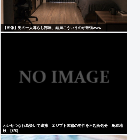
【画像】男の一人暮らし部屋、結局こういうのが最強www
わいせつな行為疑いで逮捕 エジプト国籍の男性を不起訴処分 鳥取地
検 [8/8]