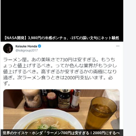
【NASA開発】3,980円の冷感ポンチョ、-15℃の謳い文句にネット騒然
世界のケイスケ・ホンダ「ラーメン700円は安すぎる！2000円にするべ