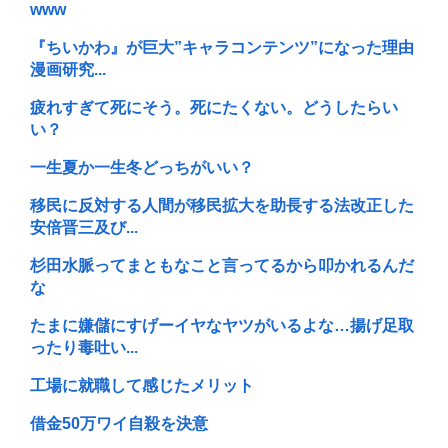
www
『ちいかわ』が巨大”キャラコンテンツ”になった理由
漫画研究...
疲れすぎて死にそう。死にたくない。どうしたらい
い？
一生夏か一生冬どっちがいい？
移民に反対する人間が移民拡大を助長する法改正した
安倍晋三及び...
杉田水脈ってまともなこと言ってるから叩かれるんだ
な
たまに嫌儲にすげーイヤなヤツがいるよな…揚げ足取
ったり毒吐い...
工場に就職して感じたメリット
借金50万ワイ自殺を決意