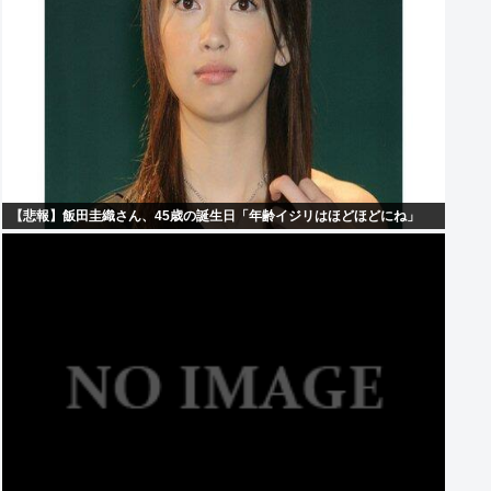
【悲報】飯田圭織さん、45歳の誕生日「年齢イジリはほどほどにね」