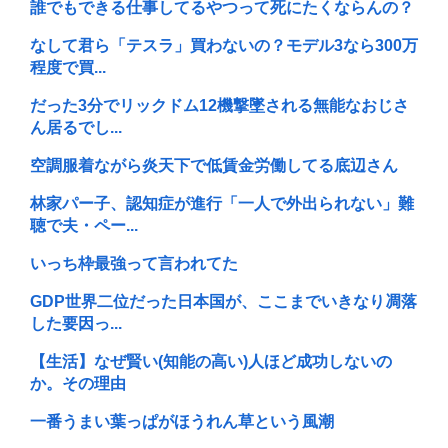
誰でもできる仕事してるやつって死にたくならんの？
なして君ら「テスラ」買わないの？モデル3なら300万
程度で買...
だった3分でリックドム12機撃墜される無能なおじさ
ん居るでし...
空調服着ながら炎天下で低賃金労働してる底辺さん
林家パー子、認知症が進行「一人で外出られない」難
聴で夫・ペー...
いっち枠最強って言われてた
GDP世界二位だった日本国が、ここまでいきなり凋落
した要因っ...
【生活】なぜ賢い(知能の高い)人ほど成功しないの
か。その理由
一番うまい葉っぱがほうれん草という風潮