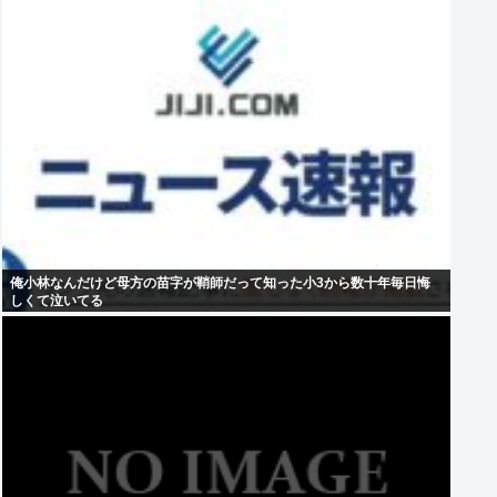
俺小林なんだけど母方の苗字が鞘師だって知った小3から数十年毎日悔
しくて泣いてる