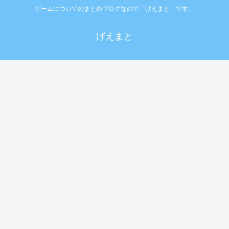
ゲームについてのまとめブログなので「げえまと」です。
げえまと