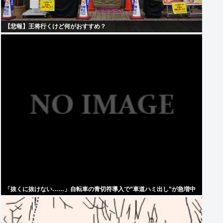
【悲報】王将行くけど何がおすすめ？
「抜くに抜けない……」自転車の青切符導入で”車道ハミ出し”が急増中