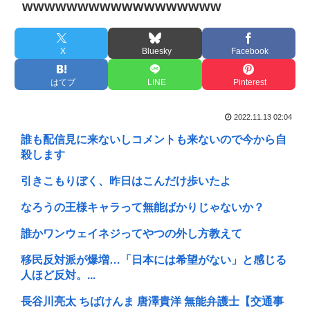
wwwwwwwwwwwwwwwwww
X
Bluesky
Facebook
はてブ
LINE
Pinterest
2022.11.13 02:04
誰も配信見に来ないしコメントも来ないので今から自
殺します
引きこもりぼく、昨日はこんだけ歩いたよ
なろうの王様キャラって無能ばかりじゃないか？
誰かワンウェイネジってやつの外し方教えて
移民反対派が爆増…「日本には希望がない」と感じる
人ほど反対。...
長谷川亮太 ちばけんま 唐澤貴洋 無能弁護士【交通事