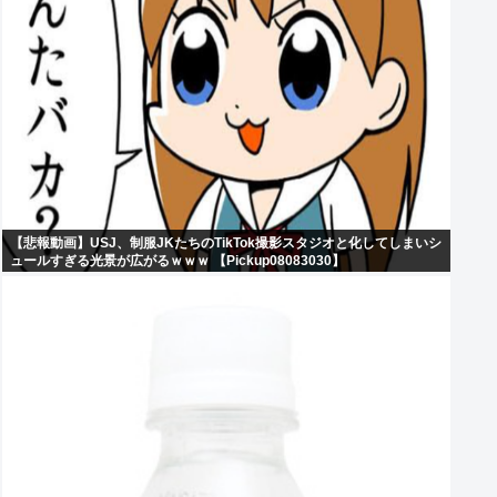
【悲報動画】USJ、制服JKたちのTikTok撮影スタジオと化してしまいシ
ュールすぎる光景が広がるｗｗｗ 【Pickup08083030】