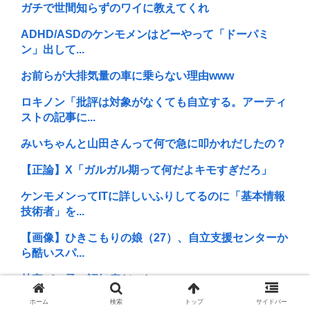
ガチで世間知らずのワイに教えてくれ
ADHD/ASDのケンモメンはどーやって「ドーパミ
ン」出して...
お前らが大排気量の車に乗らない理由www
ロキノン「批評は対象がなくても自立する。アーティ
ストの記事に...
みいちゃんと山田さんって何で急に叩かれだしたの？
【正論】X「ガルガル期って何だよキモすぎだろ」
ケンモメンってITに詳しいふりしてるのに「基本情報
技術者」を...
【画像】ひきこもりの娘（27）、自立支援センターか
ら酷いスパ...
林家パー子、認知症だった
ホーム
検索
トップ
サイドバー
無敵のワイとレスバしようぜ