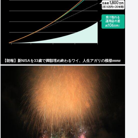
【朗報】新NISAを33歳で満額埋め終わるワイ、人生アガリの模様www