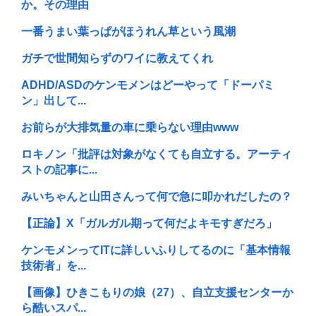
か。その理由
一番うまい葉っぱがほうれん草という風潮
ガチで世間知らずのワイに教えてくれ
ADHD/ASDのケンモメンはどーやって「ドーパミ
ン」出して...
お前らが大排気量の車に乗らない理由www
ロキノン「批評は対象がなくても自立する。アーティ
ストの記事に...
みいちゃんと山田さんって何で急に叩かれだしたの？
【正論】X「ガルガル期って何だよキモすぎだろ」
ケンモメンってITに詳しいふりしてるのに「基本情報
技術者」を...
【画像】ひきこもりの娘（27）、自立支援センターか
ら酷いスパ...