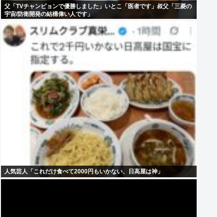
父「TVチャンピョンで優勝しました」いとこ「医者です」叔父「三菱の
宇宙/防衛開発の結構偉い人です」
人気芸人「これだけ食べて2000円もいかない、日高屋は神」