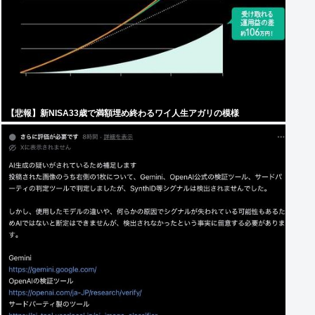
【悲報】新NISA33歳で満額埋め終わるワイ人生アガリの模様