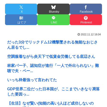
X
Bluesky
Facebook
はてブ
LINE
Pinterest
2022.11.12 18:04
だった3分でリックドム12機撃墜される無能なおじさ
ん居るでし...
空調服着ながら炎天下で低賃金労働してる底辺さん
林家パー子、認知症が進行「一人で外出られない」難
聴で夫・ペー...
いっち枠最強って言われてた
GDP世界二位だった日本国が、ここまでいきなり凋落
した要因っ...
【生活】なぜ賢い(知能の高い)人ほど成功しないの