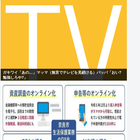
ガキワイ「あの…」マッマ（無言でテレビを見続ける）パッパ「おい?
勉強しろや?」