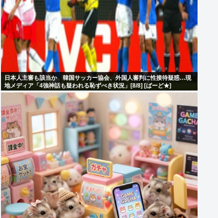
日本人主審も該当か 韓国サッカー協会、外国人審判に性接待疑惑…現
地メディア「4強神話も疑われる恥ずべき状況」[8/8] [ばーど★]