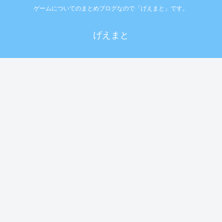
ゲームについてのまとめブログなので「げえまと」です。
げえまと