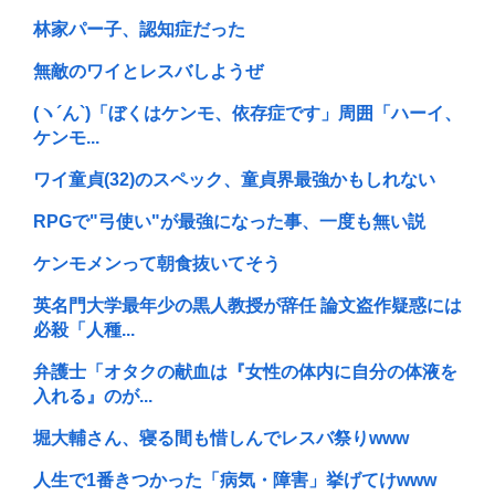
林家パー子、認知症だった
無敵のワイとレスバしようぜ
(ヽ´ん`)「ぼくはケンモ、依存症です」周囲「ハーイ、
ケンモ...
ワイ童貞(32)のスペック、童貞界最強かもしれない
RPGで"弓使い"が最強になった事、一度も無い説
ケンモメンって朝食抜いてそう
英名門大学最年少の黒人教授が辞任 論文盗作疑惑には
必殺「人種...
弁護士「オタクの献血は『女性の体内に自分の体液を
入れる』のが...
堀大輔さん、寝る間も惜しんでレスバ祭りwww
人生で1番きつかった「病気・障害」挙げてけwww