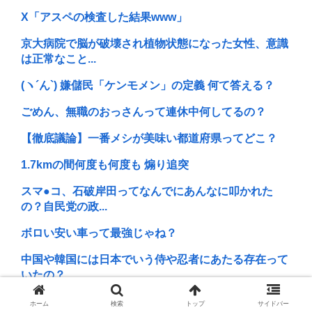
X「アスペの検査した結果www」
京大病院で脳が破壊され植物状態になった女性、意識
は正常なこと...
(ヽ´ん`) 嫌儲民「ケンモメン」の定義 何て答える？
ごめん、無職のおっさんって連休中何してるの？
【徹底議論】一番メシが美味い都道府県ってどこ？
1.7kmの間何度も何度も 煽り追突
スマ●コ、石破岸田ってなんでにあんなに叩かれた
の？自民党の政...
ボロい安い車って最強じゃね？
中国や韓国には日本でいう侍や忍者にあたる存在って
いたの？
ケンモメンってフローに入ったことある？俺は無い
ホーム
検索
トップ
サイドバー