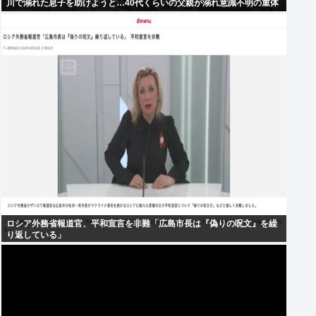
川で溺れた息子を助けようと…40代くらいの父親が溺れ意識不明の重体
ロシア外務省報道官、平和宣言を非難「広島市長は『偽りの呪文』を繰
り返している」