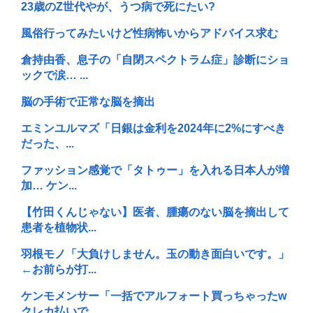
23歳のZ世代やが、うつ病で死にたい?
風俗行ってみたいけど性病怖いからアドバイス求む
倉持由香、息子の「自閉スペクトラム症」診断にショ
ックで涙… ...
脳の手術で正常な脳を摘出
エミンユルマズ「日銀は金利を2024年に2%にすべき
だった、...
ファッション感覚で「タトゥー」を入れる日本人が増
加… ケン...
【竹田くんじゃない】医者、腫瘍のない脳を摘出して
患者を植物状...
羽根モノ「大負けしません。玉の動き面白いです。」
←お前らが打...
ケンモメンサー「一括でアルフォート買っちゃったw
クレカ払いで...