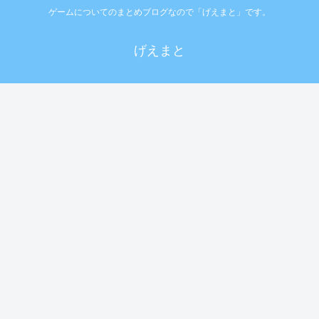
ゲームについてのまとめブログなので「げえまと」です。
げえまと