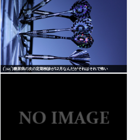
(´;ω;`)糖尿病の次の定期検診が12月なんだがそれはそれで怖い