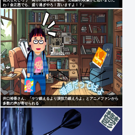
芸人ぜんじろう「高市の熊本視察動画、北朝鮮の映像かと思いました
わ！金正恩でも、盛り過ぎやろ！言いますよ！？」
井口裕香さん、「ケツ鍛えるより演技力鍛えろよ」とアニメファンから
多数の声が寄せられる