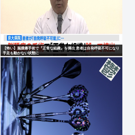
【怖い】脳腫瘍手術で『正常な組織』を摘出 患者は自発呼吸不可になり
手足も動かない状態に