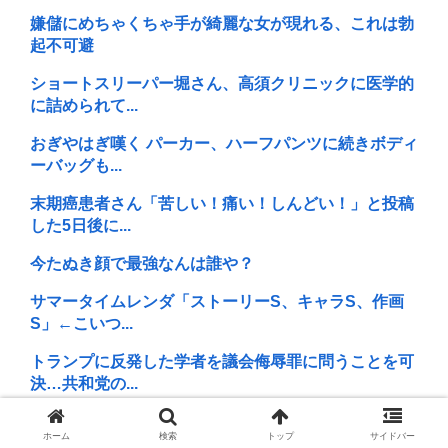
嫌儲にめちゃくちゃ手が綺麗な女が現れる、これは勃
起不可避
ショートスリーパー堀さん、高須クリニックに医学的
に詰められて...
おぎやはぎ嘆く パーカー、ハーフパンツに続きボディ
ーバッグも...
末期癌患者さん「苦しい！痛い！しんどい！」と投稿
した5日後に...
今たぬき顔で最強なんは誰や？
サマータイムレンダ「ストーリーS、キャラS、作画
S」←こいつ...
トランプに反発した学者を議会侮辱罪に問うことを可
決…共和党の...
清谷信一「防衛省の10式戦車近代化は矛盾だらけ。陸
ホーム
検索
トップ
サイドバー
自には運用...