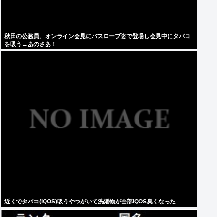
秋田の公務員、オンライン会見にバスローブ姿で登場し会見中にタバコ
を吸う←あのさあ！
近くでタバコ(iQOS)吸うやつがいて洗濯物が全部iQOS臭くなった