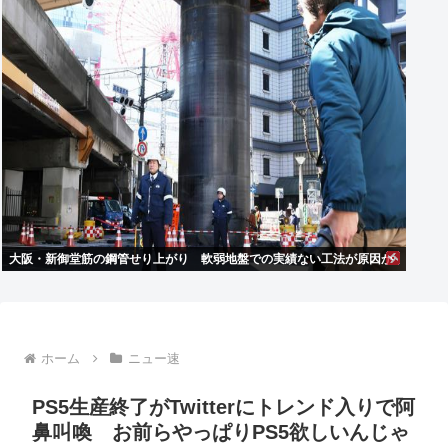
大阪・新御堂筋の鋼管せり上がり 軟弱地盤での実績ない工法が原因か
ホーム
ニュー速
PS5生産終了がTwitterにトレンド入りで阿
鼻叫喚 お前らやっぱりPS5欲しいんじゃ