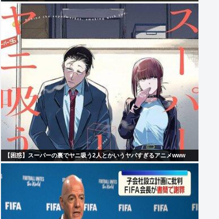
【困惑】スーパーの裏でヤニ吸う2人とかいうヤバすぎるアニメwww