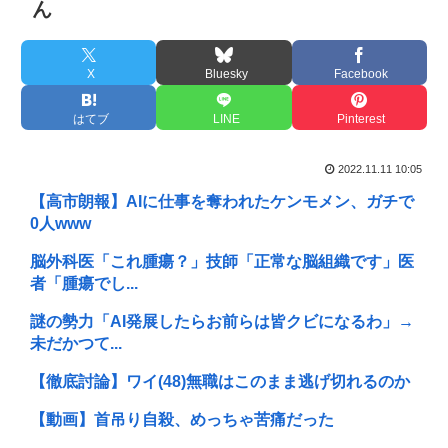
ん
X
Bluesky
Facebook
はてブ
LINE
Pinterest
2022.11.11 10:05
【高市朗報】AIに仕事を奪われたケンモメン、ガチで
0人www
脳外科医「これ腫瘍？」技師「正常な脳組織です」医
者「腫瘍でし...
謎の勢力「AI発展したらお前らは皆クビになるわ」→
未だかつて...
【徹底討論】ワイ(48)無職はこのまま逃げ切れるのか
【動画】首吊り自殺、めっちゃ苦痛だった