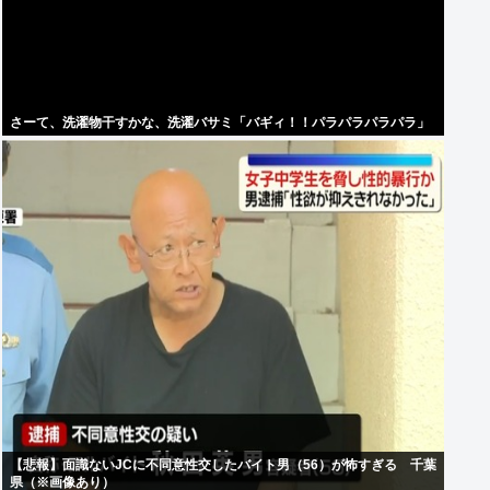
さーて、洗濯物干すかな、洗濯バサミ「バギィ！！パラパラパラパラ」
【悲報】面識ないJCに不同意性交したバイト男（56）が怖すぎる 千葉
県（※画像あり）