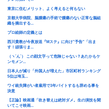
東京に住むメリット、よく考えると何もない
京都大学病院、脳腫瘍の手術で腫瘍のない正常な脳組
織を摘出する...
プロ絵師の定義とは
西川貴教が今夜放送『Mステ』に向け”予告”「出ま
す！頑張りま...
（ヽ´ん`） この顔文字って危険じゃない？あたかもケ
ンモメン...
日本人が減り「外国人が増えた」市区町村ランキング
5位は埼玉...
ワイ統失障がい者雇用で3年バイトするも辞める事を
決意
【正論】映画通「吹き替えは絶対ダメ。生の演技を聞
いてこそ映画...