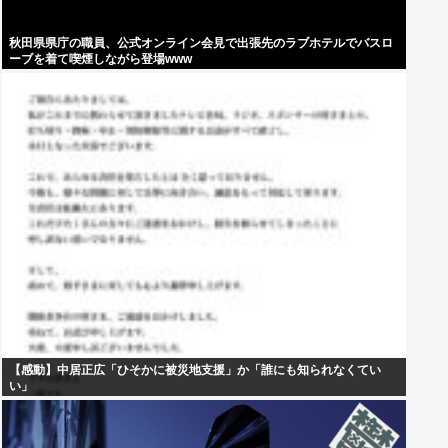
秋田県県庁の職員、公式オンライン会見で出張先のラブホテルでバスロ
ーブを着て喫煙しながら登場www
【感動】中居正広「ひそかに被災地支援」か「誰にも知られなくてい
い」