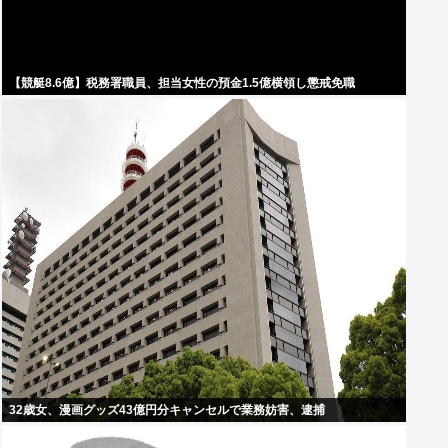
【競艇8.6億】税務署職員、担当女性の預金1.5億横領し懲戒免職
32歳女、漫画グッズ43億円分キャンセルで業務妨害、逮捕