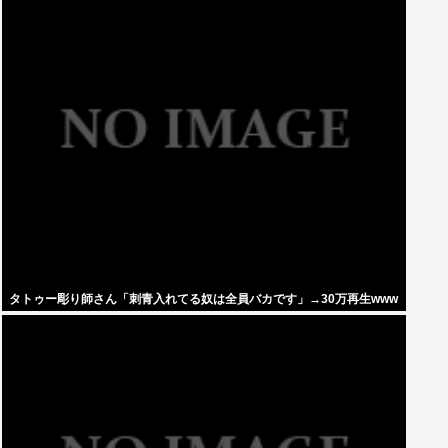
タトゥー彫り師さん「刺青入れてる奴は全員バカです」→30万再生www