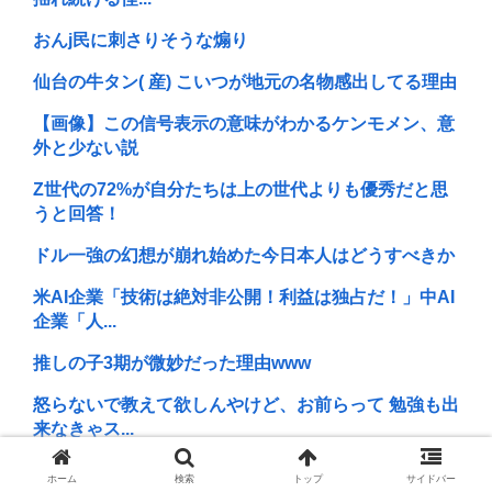
おんj民に刺さりそうな煽り
仙台の牛タン( 産) こいつが地元の名物感出してる理由
【画像】この信号表示の意味がわかるケンモメン、意
外と少ない説
Z世代の72%が自分たちは上の世代よりも優秀だと思
うと回答！
ドル一強の幻想が崩れ始めた今日本人はどうすべきか
米AI企業「技術は絶対非公開！利益は独占だ！」中AI
企業「人...
推しの子3期が微妙だった理由www
怒らないで教えて欲しんやけど、お前らって 勉強も出
来なきゃス...
ケンモメンはパンティーとかソックスはどのタイミン
ホーム
検索
トップ
サイドバー