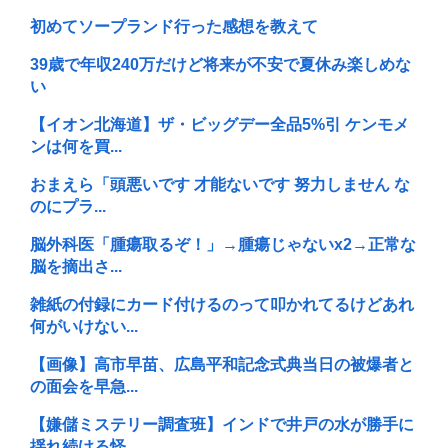
初めてソープランド行った感想を教えて
39歳で年収240万だけど将来が不安で夏休み楽しめな
い
【イオン北海道】ザ・ビッグデー全品5%引 ケンモメ
ンは何を買...
おまえら「頭悪いです 才能ないです 努力しません な
のにプラ...
脳外科医「腫瘍取るぞ！」→腫瘍じゃないx2→正常な
脳を摘出さ...
雑紙の付録にカード付けるのって叩かれてるけどあれ
何がいけない...
【画像】高市早苗、広島平和記念式典当日の被爆者と
の面会を早急...
【嫌儲ミステリー調査班】インドで井戸の水が勝手に
揺れ続ける怪...