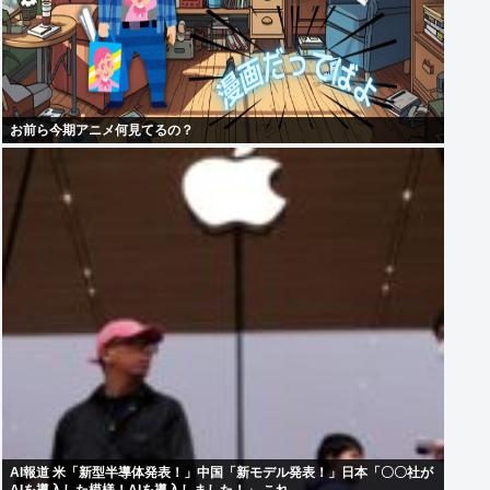
お前ら今期アニメ何見てるの？
AI報道 米「新型半導体発表！」中国「新モデル発表！」日本「〇〇社が