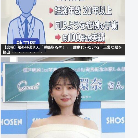
【悲報】脳外科医さん「腫瘍取るぞ！」→腫瘍じゃない×2→正常な脳を
摘出・・・・・・・・・