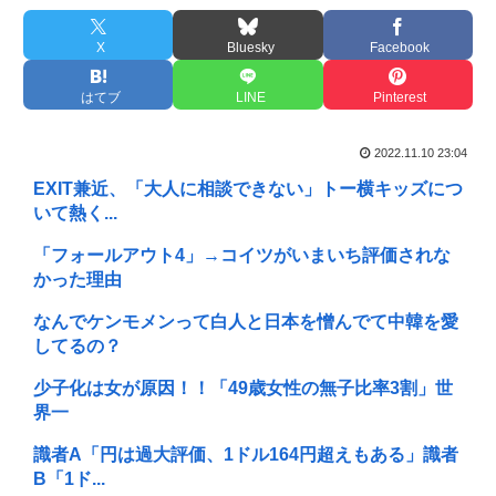
X
Bluesky
Facebook
はてブ
LINE
Pinterest
2022.11.10 23:04
EXIT兼近、「大人に相談できない」トー横キッズにつ
いて熱く...
「フォールアウト4」→コイツがいまいち評価されな
かった理由
なんでケンモメンって白人と日本を憎んでて中韓を愛
してるの？
少子化は女が原因！！「49歳女性の無子比率3割」世
界一
識者A「円は過大評価、1ドル164円超えもある」識者
B「1ド...