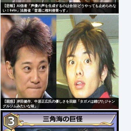
【悲報】AI信者「声優の声を生成するのは合法!どうやっても止められな
い！ｷｬｷｬ」法務省「普通に権利侵害っす」
【困惑】岸田健作、中居正広氏の優しさを回顧「タガメは錆びたジャン
グルジムみたいな味」