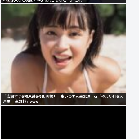
AIを導入した模様！AIを導入しました！」 これ
「広瀬すず&福原遥&今田美桜と一生いつでも生SEX」or「やよい軒&大
戸屋 一生無料」www