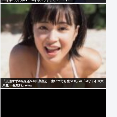
AIを導入した模様！AIを導入しました！」 これ
「広瀬すず&福原遥&今田美桜と一生いつでも生SEX」or「やよい軒&大
戸屋 一生無料」www