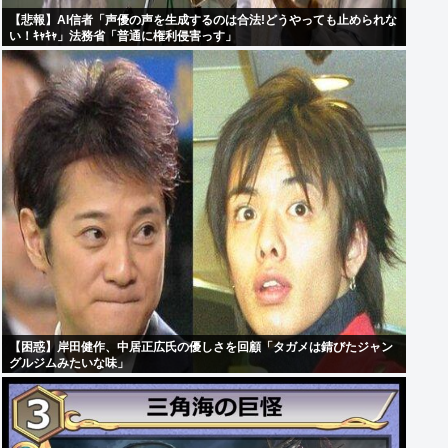
【悲報】AI信者「声優の声を生成するのは合法!どうやっても止められな
い！ｷｬｷｬ」法務省「普通に権利侵害っす」
【困惑】岸田健作、中居正広氏の優しさを回顧「タガメは錆びたジャン
グルジムみたいな味」