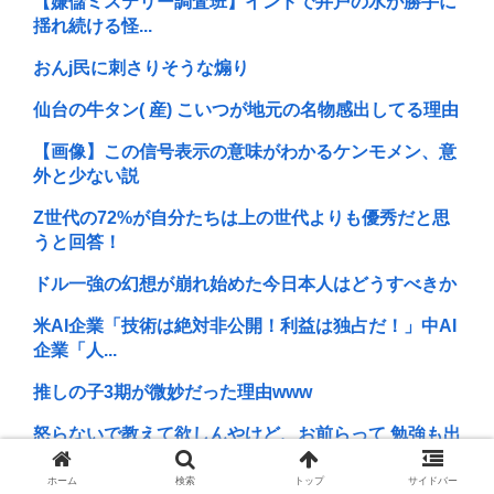
【嫌儲ミステリー調査班】インドで井戸の水が勝手に
揺れ続ける怪...
おんj民に刺さりそうな煽り
仙台の牛タン( 産) こいつが地元の名物感出してる理由
【画像】この信号表示の意味がわかるケンモメン、意
外と少ない説
Z世代の72%が自分たちは上の世代よりも優秀だと思
うと回答！
ドル一強の幻想が崩れ始めた今日本人はどうすべきか
米AI企業「技術は絶対非公開！利益は独占だ！」中AI
企業「人...
推しの子3期が微妙だった理由www
怒らないで教えて欲しんやけど、お前らって 勉強も出
来なきゃス...
ホーム
検索
トップ
サイドバー