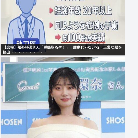
【悲報】脳外科医さん「腫瘍取るぞ！」→腫瘍じゃない×2→正常な脳を
摘出・・・・・・・・・