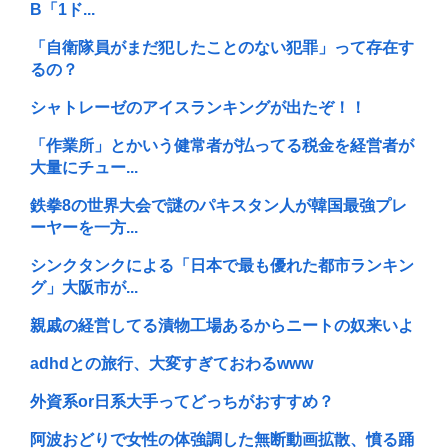
B「1ド...
「自衛隊員がまだ犯したことのない犯罪」って存在す
るの？
シャトレーゼのアイスランキングが出たぞ！！
「作業所」とかいう健常者が払ってる税金を経営者が
大量にチュー...
鉄拳8の世界大会で謎のパキスタン人が韓国最強プレ
ーヤーを一方...
シンクタンクによる「日本で最も優れた都市ランキン
グ」大阪市が...
親戚の経営してる漬物工場あるからニートの奴来いよ
adhdとの旅行、大変すぎておわるwww
外資系or日系大手ってどっちがおすすめ？
阿波おどりで女性の体強調した無断動画拡散、憤る踊