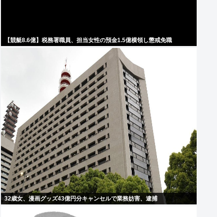
【競艇8.6億】税務署職員、担当女性の預金1.5億横領し懲戒免職
32歳女、漫画グッズ43億円分キャンセルで業務妨害、逮捕