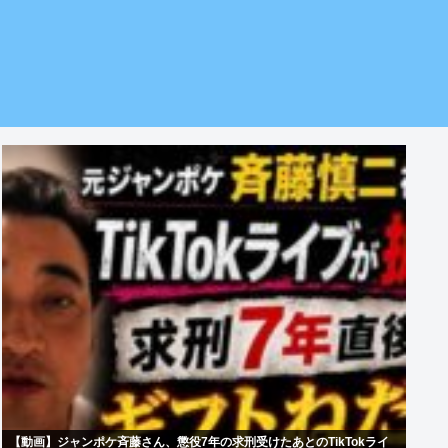
【動画】ジャンポケ斉藤さん、懲役7年の求刑受けたあとのTikTokライ