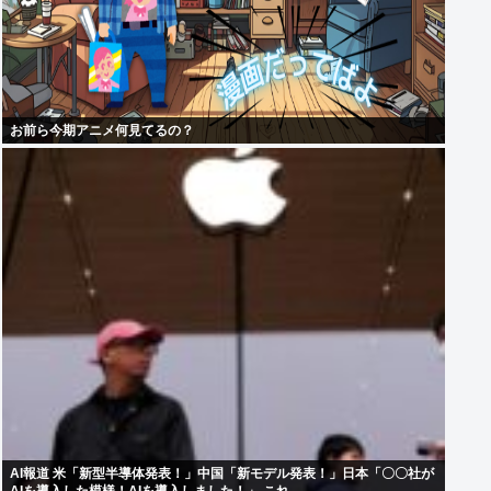
お前ら今期アニメ何見てるの？
AI報道 米「新型半導体発表！」中国「新モデル発表！」日本「〇〇社が