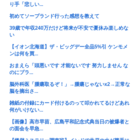
り手「悲しい...
初めてソープランド行った感想を教えて
39歳で年収240万だけど将来が不安で夏休み楽しめな
い
【イオン北海道】ザ・ビッグデー全品5%引 ケンモメ
ンは何を買...
おまえら「頭悪いです 才能ないです 努力しません な
のにプラ...
脳外科医「腫瘍取るぞ！」→腫瘍じゃないx2→正常な
脳を摘出さ...
雑紙の付録にカード付けるのって叩かれてるけどあれ
何がいけない...
【画像】高市早苗、広島平和記念式典当日の被爆者と
の面会を早急...