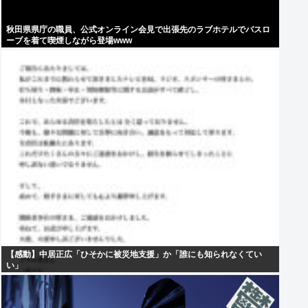
秋田県県庁の職員、公式オンライン会見で出張先のラブホテルでバスロ
ーブを着て喫煙しながら登場www
【感動】中居正広「ひそかに被災地支援」か「誰にも知られなくてい
い」