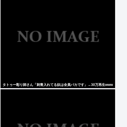
タトゥー彫り師さん「刺青入れてる奴は全員バカです」→30万再生www