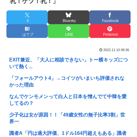
乳！ケツ！乳！」
X
Bluesky
Facebook
はてブ
LINE
Pinterest
2022.11.10 08:36
EXIT兼近、「大人に相談できない」トー横キッズにつ
いて熱く...
「フォールアウト4」→コイツがいまいち評価されな
かった理由
なんでケンモメンって白人と日本を憎んでて中韓を愛
してるの？
少子化は女が原因！！「49歳女性の無子比率3割」世
界一
識者A「円は過大評価、1ドル164円超えもある」識者