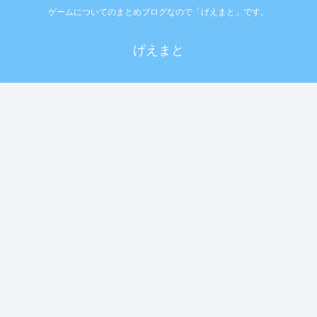
ゲームについてのまとめブログなので「げえまと」です。
げえまと