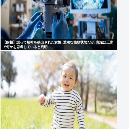
【朗報】誤って脳幹を摘出された女性､重篤な植物状態だが､意識は正常
で何かを思考していると判明