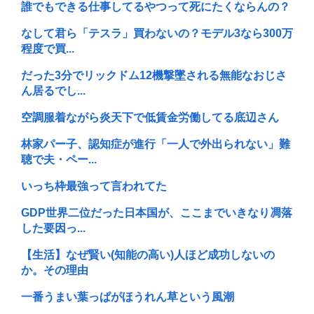
誰でもできる仕事してるやつって死にたくならんの？
なして君ら「テスラ」買わないの？モデル3なら300万
程度で買...
だった3分でリックドム12機撃墜される無能なおじさ
ん居るでし...
空調服着ながら炎天下で低賃金労働してる底辺さん
林家パー子、認知症が進行「一人で外出られない」難
聴で夫・ペー...
いっち枠最強って言われてた
GDP世界二位だった日本国が、ここまでいきなり凋落
した要因っ...
【生活】なぜ賢い(知能の高い)人ほど成功しないの
か。その理由
一番うまい葉っぱがほうれん草という風潮