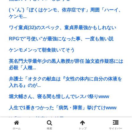
(ヽ´ん`)「ぼくはケンモ、依存症です」周囲「ハーイ、
ケンモ...
ワイ童貞(32)のスペック、童貞界最強かもしれない
RPGで"弓使い"が最強になった事、一度も無い説
ケンモメンって朝食抜いてそう
英名門大学最年少の黒人教授が辞任 論文盗作疑惑には
必殺「人種...
弁護士「オタクの献血は『女性の体内に自分の体液を
入れる』のが...
堀大輔さん、寝る間も惜しんでレスバ祭りwww
人生で1番きつかった「病気・障害」挙げてけwww
X「アスペの検査した結果www」
ホーム
検索
トップ
サイドバー
京大病院で脳が破壊され植物状態になった女性、意識