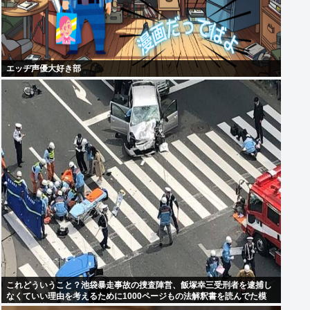
エッヂ声優大好き部
これどういうこと？池袋暴走事故の捜査陣営、飯塚幸三受刑者を逮捕し
なくていい理由を考えるために1000ページもの法解釈書を読んでた模
様…自民議員からも圧力