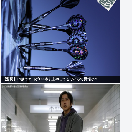
【驚愕】14歳でエ口ゲ100本以上やってるワイって異端か？